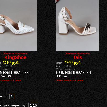
Женские босоножки
Женские босоножки
KingShoe
Tais
7210 руб.
7760 руб.
:
Цена:
№: KS2570
Арт.№: 3006
н обуви: Лето
Сезон обуви: Лето
меры в наличии:
Размеры в наличии:
 34; 35
33; 34
сание и цена
описание и цена
лее:
1
стрый переход:
1-10