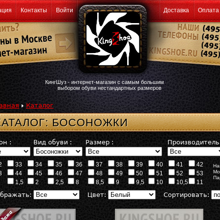
ация
Контакты
Войти
Доставка
Оплата
КингШуз - интернет-магазин с самым большим
выбором обуви нестандартных размеров
авная
Каталог
КАТАЛОГ: БОСОНОЖКИ
он :
Вид обуви :
Размер :
Производитель 
2
33
34
35
36
37
38
39
40
41
42
На
Мо
3
44
45
46
47
48
49
50
51
52
53
Па
1,5
2
2,5
8
8,5
9
9,5
10
10,5
11
бражать:
Цвет:
Сортировать: