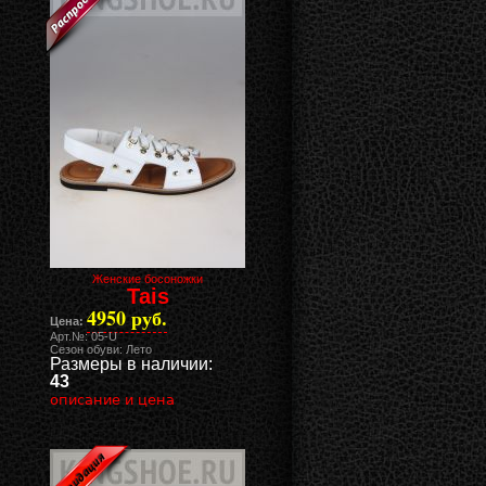
Женские босоножки
Tais
4950 руб.
Цена:
Арт.№: 05-U
Сезон обуви: Лето
Размеры в наличии:
43
описание и цена