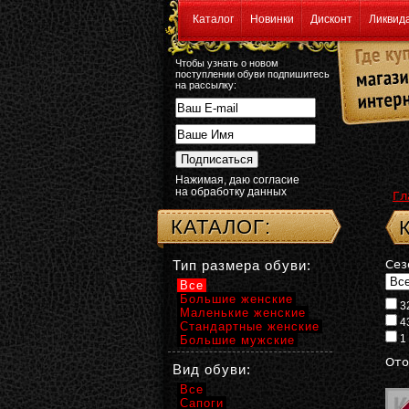
Каталог
Новинки
Дисконт
Ликвид
Чтобы узнать о новом
поступлении обуви подпишитесь
на рассылку:
Нажимая, даю согласие
на обработку данных
Гл
КАТАЛОГ:
Тип размера обуви:
Сез
Все
Большие женские
3
Маленькие женские
4
Стандартные женские
1
Большие мужские
Ото
Вид обуви:
Все
Сапоги