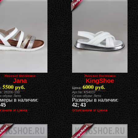
Женские босоножки
Женские босоножки
Jana
KingShoe
5500 руб.
6000 руб.
:
Цена:
№: 28206-100
Арт.№: KS4037
н обуви: Лето
Сезон обуви: Лето
меры в наличии:
Размеры в наличии:
 45
42; 43
сание и цена
описание и цена