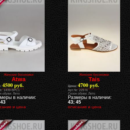
Женские босоножки
Женские босоножки
Atwa
Tais
4500 руб.
4700 руб.
:
Цена:
№: 1439-BPC1
Арт.№: 229-N
н обуви: Лето
Сезон обуви: Лето
меры в наличии:
Размеры в наличии:
 43
43; 45
сание и цена
описание и цена