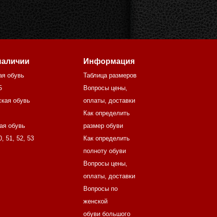
наличии
Информация
ая обувь
Таблица размеров
5
Вопросы цены,
кая обувь
оплаты, доставки
Как определить
ая обувь
размер обуви
0
,
51
,
52
,
53
Как определить
полноту обуви
Вопросы цены,
оплаты, доставки
Вопросы по
женской
обуви большого