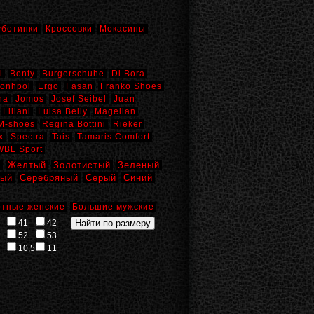
уботинки
Кроссовки
Мокасины
i
Bonty
Burgerschuhe
Di Bora
onhpol
Ergo
Fasan
Franko Shoes
na
Jomos
Josef Seibel
Juan
Liliani
Luisa Belly
Magellan
M-shoes
Regina Bottini
Rieker
x
Spectra
Tais
Tamaris Comfort
WBL Sport
й
Желтый
Золотистый
Зеленый
вый
Серебряный
Серый
Синий
тные женские
Большие мужские
41
42
52
53
10,5
11