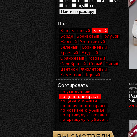
2,5
8
8,5
9
9,5
10
10,5
11
Цвет:
Все
Бежевый
Белый
Бордо
Бронзовый
Голубой
Желтый
Золотистый
Зеленый
Коричневый
Красный
Медный
Оранжевый
Розовый
Серебряный
Серый
Синий
Цветной
Фиолетовый
Хамелеон
Черный
Цена
Сортировать:
Арт.
по умолчанию
Сезо
Раз
по цене с возраст.
34
по цене с убыван.
по новизне с возраст.
опи
по новизне с убыван.
по артикулу с возраст.
по артикулу с убыван.
ВЫ СМОТРЕЛИ