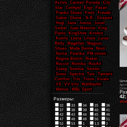
Active
Carmen Poveda
City
Star
Conhpol
Ergo
Fasan
Franko Shoes
Fretz
Freude
Gabor
Gloria - N.R.
Grisport
Hogl
Jana
Jomos
Josef
Seibel
Juan Maestre
King
Paolo
KingShoe
Krisbut
Kumfo
Lesta
Liliani
Luisa
Belly
Magellan
Magnus
Shoes
Moda Donna
Nord
Norita
Peatika
PM-shoes
Regina Bottini
Rieker
Roccol
Romika
RusAri
Sateg
Semilia
Semler
Sioux
Spectra
Tais
Tamaris
Comfort
Trio
Triton
Vivalo
Цена
VS
VV-Vito
Waldlaufer
Арт.
Сезо
Walrus
WBL Sport
Раз
42;
Размеры:
опи
32
33
34
35
36
37
38
39
40
41
42
43
44
45
46
47
48
49
50
51
52
53
1
1,5
2