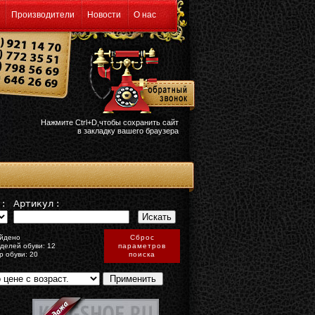
Производители
Новости
О нас
Нажмите Ctrl+D,чтобы сохранить сайт
в закладку вашего браузера
:
Артикул :
йдено
Сброс
делей обуви: 12
параметров
р обуви: 20
поиска