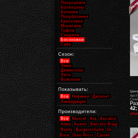
Полусапоги
Ботильоны
Ботинки
Полуботинки
Кроссовки
Мокасины
Туфли
Сандали
Босоножки
Сабо
Сезон:
Все
Зима
Демисезон
Лето
Всесезон
Показывать:
Цена
Арт.
Все
Новинки
Дисконт
Сезо
Ликвидация
Раз
42;
Производители:
опи
Все
Abricot
Ara
Ascalini
Atwa
Avenir
Barcelo Biagi
Bonty
Burgerschuhe
Di
Bora
Dino Ricci
Camel