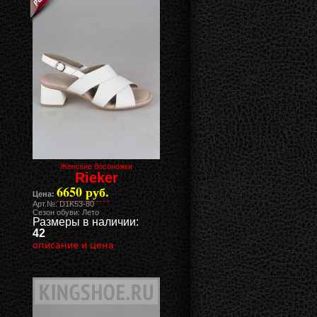
Женские босоножки
Rieker
6650 руб.
Цена:
Арт.№: D1K53-80
Сезон обуви: Лето
Размеры в наличии:
42
описание и цена