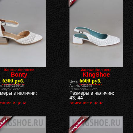
Женские босоножки
Женские босоножки
Bonty
KingShoe
6300 руб.
6600 руб.
:
Цена:
№: 8535-2156-16
Арт.№: KS2645
н обуви: Лето
Сезон обуви: Лето
меры в наличии:
Размеры в наличии:
43; 44
сание и цена
описание и цена