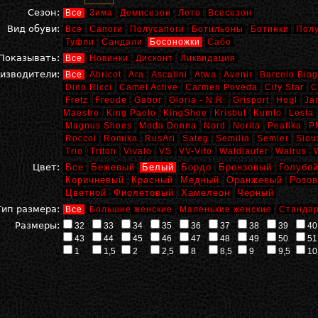
Сезон:
Все
Зима
Демисезон
Лето
Всесезон
Вид обуви:
Все
Сапоги
Полусапоги
Ботильоны
Ботинки
Пол
Туфли
Сандали
Босоножки
Сабо
Показывать:
Все
Новинки
Дисконт
Ликвидация
изводители:
Все
Abricot
Ara
Ascalini
Atwa
Avenir
Barcelo Biag
Dino Ricci
Camel Active
Carmen Poveda
City Star
C
Fretz
Freude
Gabor
Gloria - N.R.
Grisport
Hogl
Ja
Maestre
King Paolo
KingShoe
Krisbut
Kumfo
Lesta
Magnus Shoes
Moda Donna
Nord
Norita
Peatika
P
Roccol
Romika
RusAri
Sateg
Semilia
Semler
Siou
Trio
Triton
Vivalo
VS
VV-Vito
Waldlaufer
Walrus
Цвет:
Все
Бежевый
Белый
Бордо
Бронзовый
Голубо
Коричневый
Красный
Медный
Оранжевый
Розо
Цветной
Фиолетовый
Хамелеон
Черный
Тип размера:
Все
Большие женские
Маленькие женские
Стандар
Размеры:
32
33
34
35
36
37
38
39
40
43
44
45
46
47
48
49
50
51
1
1,5
2
2,5
8
8,5
9
9,5
10