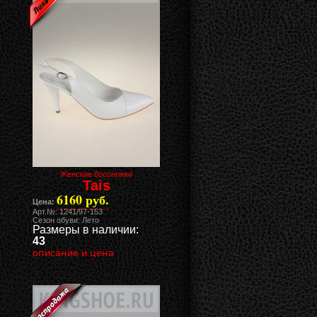
Женские босоножки
Tais
6160 руб.
Цена:
Арт.№: 1241/97-153
Сезон обуви: Лето
Размеры в наличии:
43
описание и цена