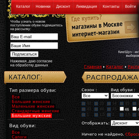
Каталог
Новинки
Дисконт
Ликвидация
Контакты
Войти
Чтобы узнать о новом
поступлении обуви подпишитесь
на рассылку:
КингШуз - и
выбором
Нажимая, даю согласие
на обработку данных
Главная
Каталог
Расп
КАТАЛОГ:
РАСПРОДАЖА
Тип размера обуви:
Сезон :
Вид обуви :
Все
Большие женские
32
33
34
35
Маленькие женские
43
44
45
46
Стандартные женские
1
1,5
2
2,5
Большие мужские
Отображать:
Вид обуви:
Все
Ничего не найдено.
Сброс
Сапоги