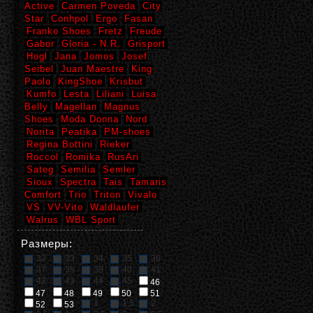
Active
Carmen Poveda
City
Star
Conhpol
Ergo
Fasan
Franko Shoes
Fretz
Freude
Gabor
Gloria - N.R.
Grisport
Hogl
Jana
Jomos
Josef
Seibel
Juan Maestre
King
Paolo
KingShoe
Krisbut
Kumfo
Lesta
Liliani
Luisa
Belly
Magellan
Magnus
Shoes
Moda Donna
Nord
Norita
Peatika
PM-shoes
Regina Bottini
Rieker
Roccol
Romika
RusAri
Sateg
Semilia
Semler
Sioux
Spectra
Tais
Tamaris
Comfort
Trio
Triton
Vivalo
VS
VV-Vito
Waldlaufer
Walrus
WBL Sport
Размеры:
32
33
34
35
36
37
38
39
40
41
42
43
44
45
46
47
48
49
50
51
1
1,5
2
52
53