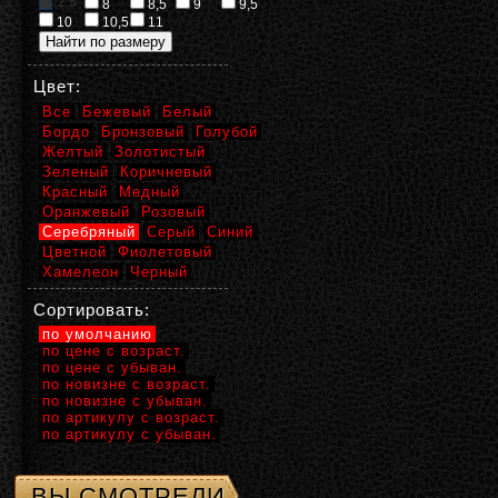
2,5
8
8,5
9
9,5
10
10,5
11
Цвет:
Все
Бежевый
Белый
Бордо
Бронзовый
Голубой
Желтый
Золотистый
Зеленый
Коричневый
Красный
Медный
Оранжевый
Розовый
Серебряный
Серый
Синий
Цветной
Фиолетовый
Хамелеон
Черный
Сортировать:
по умолчанию
по цене с возраст.
по цене с убыван.
по новизне с возраст.
по новизне с убыван.
по артикулу с возраст.
по артикулу с убыван.
ВЫ СМОТРЕЛИ