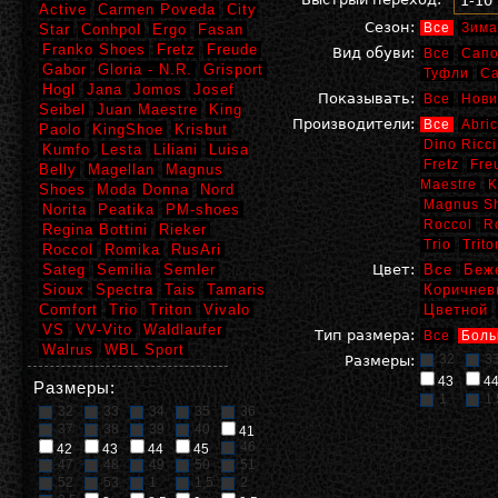
1-10
Active
Carmen Poveda
City
Сезон:
Все
Зима
Star
Conhpol
Ergo
Fasan
Franko Shoes
Fretz
Freude
Вид обуви:
Все
Сапо
Gabor
Gloria - N.R.
Grisport
Туфли
С
Hogl
Jana
Jomos
Josef
Показывать:
Все
Нови
Seibel
Juan Maestre
King
Производители:
Все
Abric
Paolo
KingShoe
Krisbut
Dino Ricci
Kumfo
Lesta
Liliani
Luisa
Fretz
Fre
Belly
Magellan
Magnus
Maestre
K
Shoes
Moda Donna
Nord
Magnus S
Norita
Peatika
PM-shoes
Roccol
R
Regina Bottini
Rieker
Trio
Trito
Roccol
Romika
RusAri
Sateg
Semilia
Semler
Цвет:
Все
Беж
Sioux
Spectra
Tais
Tamaris
Коричнев
Comfort
Trio
Triton
Vivalo
Цветной
VS
VV-Vito
Waldlaufer
Тип размера:
Все
Боль
Walrus
WBL Sport
32
3
Размеры:
43
4
Размеры:
1
1,
32
33
34
35
36
37
38
39
40
41
46
42
43
44
45
47
48
49
50
51
52
53
1
1,5
2