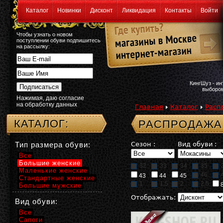
Каталог
Новинки
Дисконт
Ликвидация
Контакты
Войти
Чтобы узнать о новом
поступлении обуви подпишитесь
на рассылку:
КингШуз - и
выбором
Нажимая, даю согласие
на обработку данных
Главная
Каталог
Расп
КАТАЛОГ:
РАСПРОДАЖА
Тип размера обуви:
Сезон :
Вид обуви :
Все
Большие женские
32
33
34
35
Маленькие женские
46
43
44
45
Стандартные женские
1
1,5
2
2,5
Большие мужские
Отображать:
Вид обуви:
Все
Сапоги