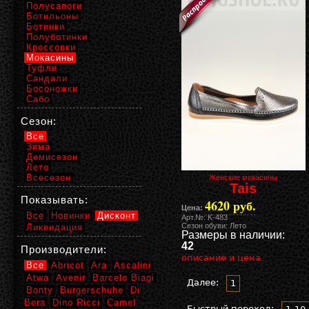
Полусапоги
Ботильоны
Ботинки
Полуботинки
Кроссовки
Мокасины
Туфли
Сандали
Босоножки
Сабо
Сезон:
Все
Зима
Демисезон
Лето
Всесезон
Женские мокасины
Tais
Показывать:
4620 руб.
Цена:
Все
Новинки
Дисконт
Арт.№: K-483
Сезон обуви: Лето
Ликвидация
Размеры в наличии:
42
Производители:
описание и цена
Все
Abricot
Ara
Ascalini
Atwa
Avenir
Barcelo Biagi
Далее:
1
Bonty
Burgerschuhe
Di
Bora
Dino Ricci
Camel
Быстрый переход: