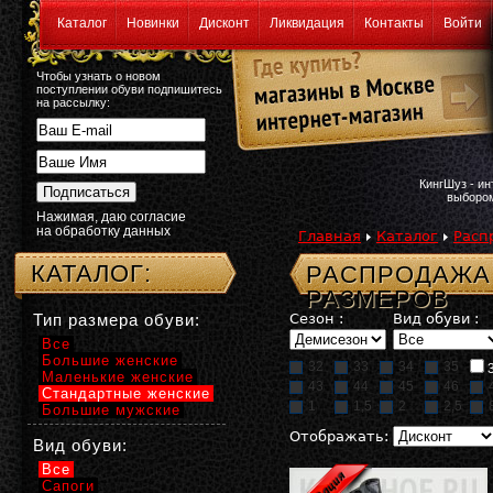
Каталог
Новинки
Дисконт
Ликвидация
Контакты
Войти
Чтобы узнать о новом
поступлении обуви подпишитесь
на рассылку:
КингШуз - и
выбором
Нажимая, даю согласие
на обработку данных
Главная
Каталог
Расп
КАТАЛОГ:
РАСПРОДАЖА:
РАЗМЕРОВ
Тип размера обуви:
Сезон :
Вид обуви :
Все
Большие женские
32
33
34
35
Маленькие женские
43
44
45
46
Стандартные женские
1
1,5
2
2,5
Большие мужские
Отображать:
Вид обуви:
Все
Сапоги