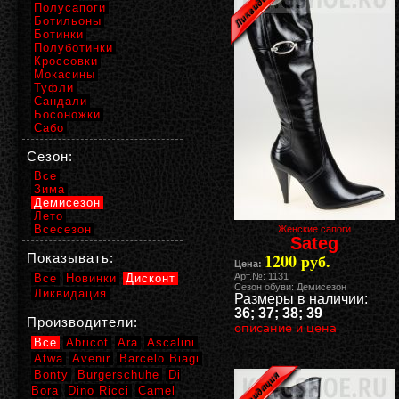
Полусапоги
Ботильоны
Ботинки
Полуботинки
Кроссовки
Мокасины
Туфли
Сандали
Босоножки
Сабо
Сезон:
Все
Зима
Демисезон
Лето
Всесезон
Женские сапоги
Sateg
1200 руб.
Показывать:
Цена:
Арт.№: 1131
Все
Новинки
Дисконт
Сезон обуви: Демисезон
Ликвидация
Размеры в наличии:
36; 37; 38; 39
Производители:
описание и цена
Все
Abricot
Ara
Ascalini
Atwa
Avenir
Barcelo Biagi
Bonty
Burgerschuhe
Di
Bora
Dino Ricci
Camel