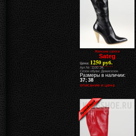
Женские сапоги
Sateg
1250 руб.
Цена:
Арт.№: 1100 ЭК
Сезон обуви: Демисезон
Размеры в наличии:
37; 38
описание и цена