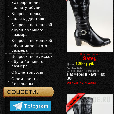
Как определить
полноту обуви
Вопросы цены,
оплаты, доставки
Вопросы по женской
обуви большого
размера
Вопросы по женской
обуви маленького
размера
Женские сапоги
Вопросы по мужской
Sateg
обуви большого
1200 руб.
Цена:
размера
Арт.№: 1129
Сезон обуви: Демисезон
Общие вопросы
Размеры в наличии:
38
С чем носить
описание и цена
ботильоны
СОЦСЕТИ: