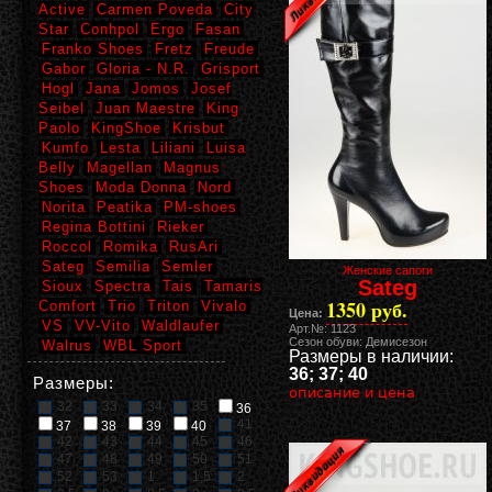
Active
Carmen Poveda
City
Star
Conhpol
Ergo
Fasan
Franko Shoes
Fretz
Freude
Gabor
Gloria - N.R.
Grisport
Hogl
Jana
Jomos
Josef
Seibel
Juan Maestre
King
Paolo
KingShoe
Krisbut
Kumfo
Lesta
Liliani
Luisa
Belly
Magellan
Magnus
Shoes
Moda Donna
Nord
Norita
Peatika
PM-shoes
Regina Bottini
Rieker
Roccol
Romika
RusAri
Sateg
Semilia
Semler
Женские сапоги
Sateg
Sioux
Spectra
Tais
Tamaris
1350 руб.
Comfort
Trio
Triton
Vivalo
Цена:
VS
VV-Vito
Waldlaufer
Арт.№: 1123
Сезон обуви: Демисезон
Walrus
WBL Sport
Размеры в наличии:
36; 37; 40
Размеры:
описание и цена
32
33
34
35
36
41
37
38
39
40
42
43
44
45
46
47
48
49
50
51
52
53
1
1,5
2