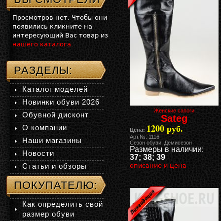
Просмотров нет. Чтобы они
появились кликните на
интересующий Вас товар из
нашего каталога
РАЗДЕЛЫ:
Каталог моделей
Новинки обуви 2026
Женские сапоги
Обувной дисконт
Sateg
1200 руб.
О компании
Цена:
Арт.№: 1116
Наши магазины
Сезон обуви: Демисезон
Размеры в наличии:
Новости
37; 38; 39
Статьи и обзоры
описание и цена
ПОКУПАТЕЛЮ:
Как определить свой
размер обуви