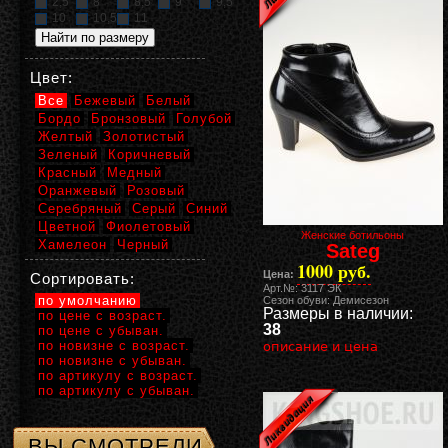
2,5
8
8,5
9
9,5
10
10,5
11
Цвет:
Все
Бежевый
Белый
Бордо
Бронзовый
Голубой
Желтый
Золотистый
Зеленый
Коричневый
Красный
Медный
Оранжевый
Розовый
Серебряный
Серый
Синий
Цветной
Фиолетовый
Женские ботильоны
Хамелеон
Черный
Sateg
1000 руб.
Цена:
Сортировать:
Арт.№: 3117 ЭК
по умолчанию
Сезон обуви: Демисезон
Размеры в наличии:
по цене с возраст.
38
по цене с убыван.
по новизне с возраст.
описание и цена
по новизне с убыван.
по артикулу с возраст.
по артикулу с убыван.
ВЫ СМОТРЕЛИ