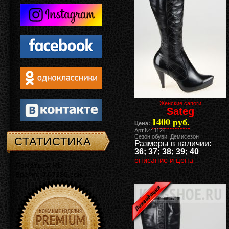
Женские сапоги
Sateg
1400 руб.
Цена:
Арт.№: 1124
Сезон обуви: Демисезон
СТАТИСТИКА
Размеры в наличии:
36; 37; 38; 39; 40
описание и цена
Память: 4 Mb
Время: 0.07289 сек.