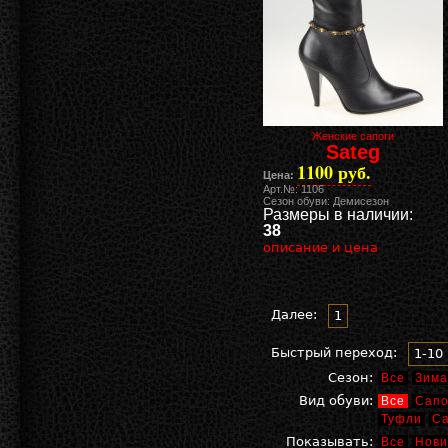
Женские сапоги
Sateg
1100 руб.
Цена:
Арт.№: 1106
Сезон обуви: Демисезон
Размеры в наличии:
38
описание и цена
Далее:
1
Быстрый переход:
1-10
Сезон:
Все
Зима
Вид обуви:
Все
Сапо
Туфли
С
Показывать:
Все
Нови