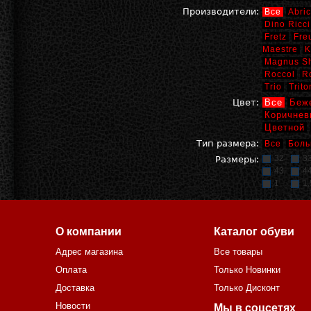
Производители:
Все
Abric
Dino Ricci
Fretz
Fre
Maestre
K
Magnus S
Roccol
R
Trio
Trito
Цвет:
Все
Беж
Коричнев
Цветной
Тип размера:
Все
Боль
32
3
Размеры:
43
4
1
1,
О компании
Каталог обуви
Адрес магазина
Все товары
Оплата
Только Новинки
Доставка
Только Дисконт
Новости
Мы в соцсетях