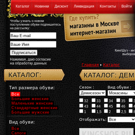
Каталог
Новинки
Дисконт
Ликвидация
Контакты
Войти
Чтобы узнать о новом
поступлении обуви подпишитесь
на рассылку:
КингШуз - и
выбором
Нажимая, даю согласие
на обработку данных
Главная
Каталог
КАТАЛОГ:
КАТАЛОГ: Д
Тип размера обуви:
Сезон :
Вид обуви :
Все
Большие женские
32
33
34
35
Маленькие женские
43
44
45
46
Стандартные женские
1
1,5
2
2,5
Большие мужские
Отображать:
Вид обуви:
Все
Сапоги