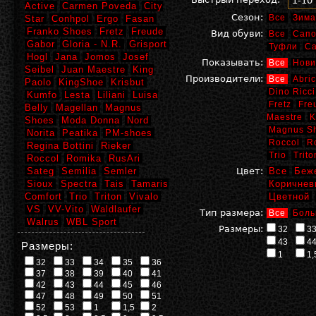
1-10
Active
Carmen Poveda
City
Сезон:
Все
Зима
Star
Conhpol
Ergo
Fasan
Franko Shoes
Fretz
Freude
Вид обуви:
Все
Сапо
Gabor
Gloria - N.R.
Grisport
Туфли
С
Hogl
Jana
Jomos
Josef
Показывать:
Все
Нови
Seibel
Juan Maestre
King
Производители:
Все
Abric
Paolo
KingShoe
Krisbut
Dino Ricci
Kumfo
Lesta
Liliani
Luisa
Fretz
Fre
Belly
Magellan
Magnus
Maestre
K
Shoes
Moda Donna
Nord
Magnus S
Norita
Peatika
PM-shoes
Roccol
R
Regina Bottini
Rieker
Trio
Trito
Roccol
Romika
RusAri
Sateg
Semilia
Semler
Цвет:
Все
Беж
Sioux
Spectra
Tais
Tamaris
Коричнев
Comfort
Trio
Triton
Vivalo
Цветной
VS
VV-Vito
Waldlaufer
Тип размера:
Все
Боль
Walrus
WBL Sport
Размеры:
32
3
43
4
Размеры:
1
1,
32
33
34
35
36
37
38
39
40
41
42
43
44
45
46
47
48
49
50
51
52
53
1
1,5
2