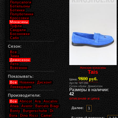
Полусапоги
Ботильоны
Ботинки
Полуботинки
Кроссовки
Мокасины
Туфли
Сандали
Босоножки
Сабо
Сезон:
Все
Зима
Демисезон
Лето
Всесезон
Женские мокасины
Tais
Показывать:
9800 руб.
Цена:
Все
Новинки
Дисконт
Арт.№: MT286
Сезон обуви: Демисезон
Ликвидация
Размеры в наличии:
42
Производители:
описание и цена
Все
Abricot
Ara
Ascalini
Atwa
Avenir
Barcelo Biagi
Далее:
1
Bonty
Burgerschuhe
Di
Bora
Dino Ricci
Camel
Быстрый переход: