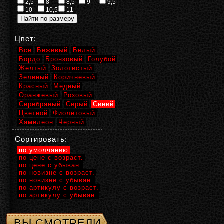
2,5
8
8,5
9
9,5
10
10,5
11
Цвет:
Все
Бежевый
Белый
Бордо
Бронзовый
Голубой
Желтый
Золотистый
Зеленый
Коричневый
Красный
Медный
Оранжевый
Розовый
Серебряный
Серый
Синий
Цветной
Фиолетовый
Хамелеон
Черный
Сортировать:
по умолчанию
по цене с возраст.
по цене с убыван.
по новизне с возраст.
по новизне с убыван.
по артикулу с возраст.
по артикулу с убыван.
ВЫ СМОТРЕЛИ