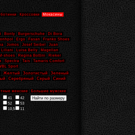
уботинки
Кроссовки
Мокасины
i
Bonty
Burgerschuhe
Di Bora
onhpol
Ergo
Fasan
Franko Shoes
na
Jomos
Josef Seibel
Juan
Liliani
Luisa Belly
Magellan
M-shoes
Regina Bottini
Rieker
x
Spectra
Tais
Tamaris Comfort
WBL Sport
й
Желтый
Золотистый
Зеленый
вый
Серебряный
Серый
Синий
тные женские
Большие мужские
41
42
52
53
10,5
11