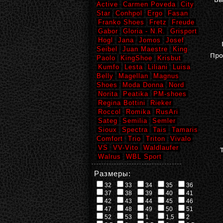
Active
Carmen Poveda
City
Star
Conhpol
Ergo
Fasan
Franko Shoes
Fretz
Freude
Gabor
Gloria - N.R.
Grisport
Hogl
Jana
Jomos
Josef
Seibel
Juan Maestre
King
Про
Paolo
KingShoe
Krisbut
Kumfo
Lesta
Liliani
Luisa
Belly
Magellan
Magnus
Shoes
Moda Donna
Nord
Norita
Peatika
PM-shoes
Regina Bottini
Rieker
Roccol
Romika
RusAri
Sateg
Semilia
Semler
Sioux
Spectra
Tais
Tamaris
Comfort
Trio
Triton
Vivalo
VS
VV-Vito
Waldlaufer
Walrus
WBL Sport
Размеры:
32
33
34
35
36
37
38
39
40
41
42
43
44
45
46
47
48
49
50
51
52
53
1
1,5
2