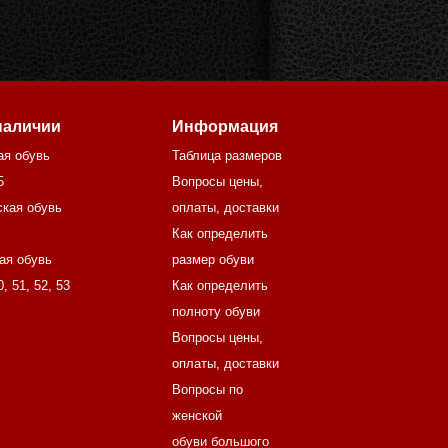
наличии
Информация
ая обувь
Таблица размеров
5
Вопросы цены,
кая обувь
оплаты, доставки
Как определить
ая обувь
размер обуви
0
,
51
,
52
,
53
Как определить
полноту обуви
Вопросы цены,
оплаты, доставки
Вопросы по
женской
обуви большого