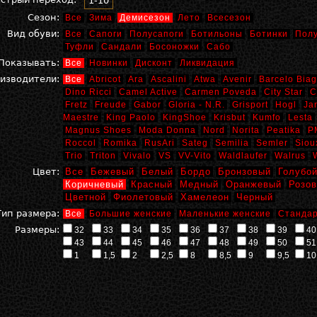
1-10
Сезон:
Все
Зима
Демисезон
Лето
Всесезон
Вид обуви:
Все
Сапоги
Полусапоги
Ботильоны
Ботинки
Пол
Туфли
Сандали
Босоножки
Сабо
Показывать:
Все
Новинки
Дисконт
Ликвидация
изводители:
Все
Abricot
Ara
Ascalini
Atwa
Avenir
Barcelo Biag
Dino Ricci
Camel Active
Carmen Poveda
City Star
C
Fretz
Freude
Gabor
Gloria - N.R.
Grisport
Hogl
Ja
Maestre
King Paolo
KingShoe
Krisbut
Kumfo
Lesta
Magnus Shoes
Moda Donna
Nord
Norita
Peatika
P
Roccol
Romika
RusAri
Sateg
Semilia
Semler
Siou
Trio
Triton
Vivalo
VS
VV-Vito
Waldlaufer
Walrus
Цвет:
Все
Бежевый
Белый
Бордо
Бронзовый
Голубо
Коричневый
Красный
Медный
Оранжевый
Розо
Цветной
Фиолетовый
Хамелеон
Черный
Тип размера:
Все
Большие женские
Маленькие женские
Стандар
Размеры:
32
33
34
35
36
37
38
39
40
43
44
45
46
47
48
49
50
51
1
1,5
2
2,5
8
8,5
9
9,5
10