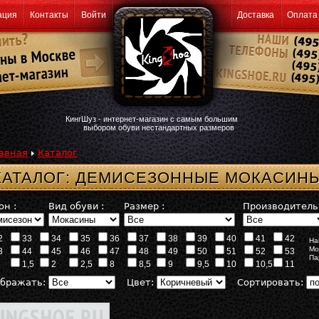
ация
Контакты
Войти
Доставка
Оплата
КингШуз - интернет-магазин с самым большим
выбором обуви нестандартных размеров
авная
Каталог
КАТАЛОГ: ДЕМИСЕЗОННЫЕ МОКАСИН
он :
Вид обуви :
Размер :
Производитель 
2
33
34
35
36
37
38
39
40
41
42
На
Мо
3
44
45
46
47
48
49
50
51
52
53
Па
1,5
2
2,5
8
8,5
9
9,5
10
10,5
11
бражать:
Цвет:
Сортировать: