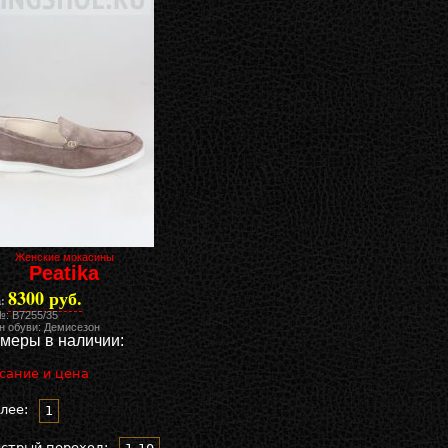
Женские мокасины
Peatika
8300 руб.
:
№: B7255/35
н обуви: Демисезон
меры в наличии:
сание и цена
лее:
1
стрый переход: