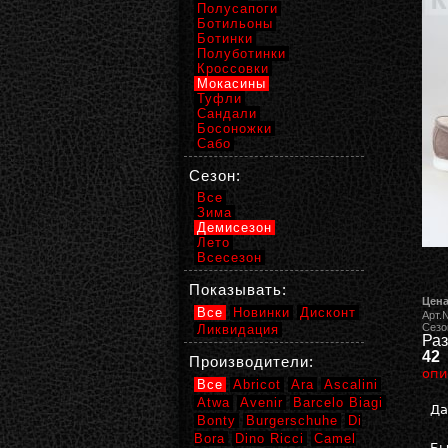
Полусапоги
Ботильоны
Ботинки
Полуботинки
Кроссовки
Мокасины
Туфли
Сандали
Босоножки
Сабо
Сезон:
Все
Зима
Демисезон
Лето
Всесезон
Показывать:
Цена
Все
Новинки
Дисконт
Арт.
Сезо
Ликвидация
Раз
42
Производители:
опи
Все
Abricot
Ara
Ascalini
Atwa
Avenir
Barcelo Biagi
Да
Bonty
Burgerschuhe
Di
Bora
Dino Ricci
Camel
Бы