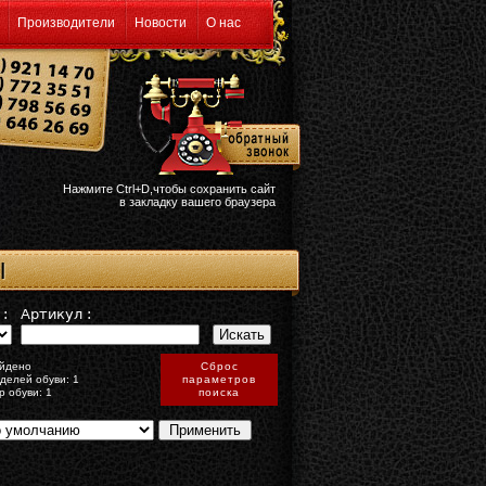
Производители
Новости
О нас
Нажмите Ctrl+D,чтобы сохранить сайт
в закладку вашего браузера
Ы
:
Артикул :
йдено
Сброс
делей обуви: 1
параметров
р обуви: 1
поиска