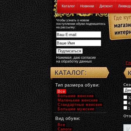
Каталог
Новинки
Дисконт
Ликвид
Чтобы узнать о новом
поступлении обуви подпишитесь
на рассылку:
Нажимая, даю согласие
на обработку данных
Гл
КАТАЛОГ:
Тип размера обуви:
Сез
Все
Большие женские
3
Маленькие женские
4
Стандартные женские
1
Большие мужские
Ото
Вид обуви:
Все
Сапоги