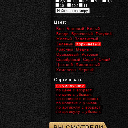
2,5
8
8,5
9
9,5
10
10,5
11
Цвет:
Все
Бежевый
Белый
Бордо
Бронзовый
Голубой
Желтый
Золотистый
Зеленый
Коричневый
Красный
Медный
Оранжевый
Розовый
Серебряный
Серый
Синий
Цветной
Фиолетовый
Хамелеон
Черный
Сортировать:
по умолчанию
по цене с возраст.
по цене с убыван.
по новизне с возраст.
по новизне с убыван.
по артикулу с возраст.
по артикулу с убыван.
ВЫ СМОТРЕЛИ