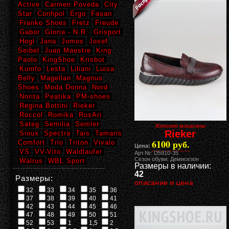
Active
Carmen Poveda
City
Star
Conhpol
Ergo
Fasan
Franko Shoes
Fretz
Freude
Gabor
Gloria - N.R.
Grisport
Hogl
Jana
Jomos
Josef
Seibel
Juan Maestre
King
Paolo
KingShoe
Krisbut
Kumfo
Lesta
Liliani
Luisa
Belly
Magellan
Magnus
Shoes
Moda Donna
Nord
Norita
Peatika
PM-shoes
Regina Bottini
Rieker
Roccol
Romika
RusAri
Sateg
Semilia
Semler
Женские мокасины
Rieker
Sioux
Spectra
Tais
Tamaris
6100 руб.
Comfort
Trio
Triton
Vivalo
Цена:
VS
VV-Vito
Waldlaufer
Арт.№: D5910-35
Сезон обуви: Демисезон
Walrus
WBL Sport
Размеры в наличии:
42
Размеры:
описание и цена
32
33
34
35
36
37
38
39
40
41
42
43
44
45
46
47
48
49
50
51
52
53
1
1,5
2