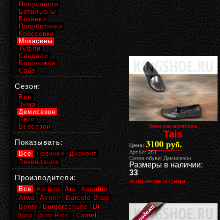
Полусапоги
Ботильоны
Ботинки
Полуботинки
Кроссовки
Мокасины
Туфли
Сандали
Босоножки
Сабо
Сезон:
Все
Зима
Демисезон
Лето
Всесезон
Женские мокасины
Tais
3100 руб.
Показывать:
Цена:
Арт.№: 251
Все
Новинки
Дисконт
Сезон обуви: Демисезон
Ликвидация
Размеры в наличии:
33
Производители:
описание и цена
Все
Abricot
Ara
Ascalini
Atwa
Avenir
Barcelo Biagi
Bonty
Burgerschuhe
Di
Bora
Dino Ricci
Camel