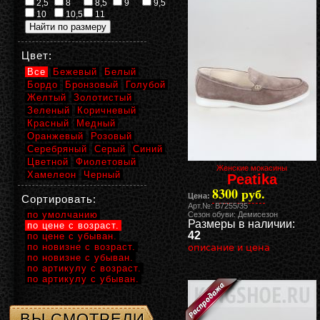
2,5
8
8,5
9
9,5
10
10,5
11
Цвет:
Все
Бежевый
Белый
Бордо
Бронзовый
Голубой
Желтый
Золотистый
Зеленый
Коричневый
Красный
Медный
Оранжевый
Розовый
Серебряный
Серый
Синий
Цветной
Фиолетовый
Женские мокасины
Хамелеон
Черный
Peatika
8300 руб.
Цена:
Сортировать:
Арт.№: B7255/35
по умолчанию
Сезон обуви: Демисезон
Размеры в наличии:
по цене с возраст.
42
по цене с убыван.
по новизне с возраст.
описание и цена
по новизне с убыван.
по артикулу с возраст.
по артикулу с убыван.
ВЫ СМОТРЕЛИ