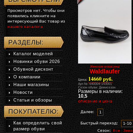
Просмотров нет. Чтобы они
появились кликните на
интересующий Вас товар из
нашего каталога
РАЗДЕЛЫ:
Каталог моделей
Новинки обуви 2026
Женские мокасины
Обувной дисконт
Waldlaufer
О компании
14660 руб.
Цена:
Наши магазины
Арт.№: 640004-143001
Сезон обуви: Демисезон
Размеры в наличии:
Новости
10,5
Статьи и обзоры
описание и цена
ПОКУПАТЕЛЮ:
Далее:
1
Как определить свой
Быстрый переход:
1-10
размер обуви
Сезон:
Все
Зима