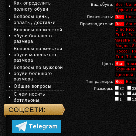
Как определить
Вид обуви:
Все
Сапо
полноту обуви
Туфли
С
Вопросы цены,
Показывать:
Все
Нови
оплаты, доставки
Производители:
Все
Abric
Вопросы по женской
Dino Ricci
Fretz
Fre
обуви большого
Maestre
K
размера
Magnus S
Вопросы по женской
Roccol
R
обуви маленького
Trio
Trito
размера
Цвет:
Все
Беж
Вопросы по мужской
Коричнев
обуви большого
Цветной
размера
Тип размера:
Все
Боль
Общие вопросы
Размеры:
32
3
С чем носить
43
4
ботильоны
1
1,
СОЦСЕТИ: