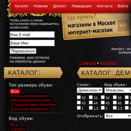
Каталог
Новинки
Дисконт
Ликвидация
Контакты
Войти
Чтобы узнать о новом
поступлении обуви подпишитесь
на рассылку:
КингШуз - и
выбором
Нажимая, даю согласие
на обработку данных
Главная
Каталог
КАТАЛОГ:
КАТАЛОГ: Д
Тип размера обуви:
Сезон :
Вид обуви :
Все
Большие женские
32
33
34
35
Маленькие женские
43
44
45
46
Стандартные женские
1
1,5
2
2,5
Большие мужские
Отображать:
Вид обуви:
Все
Сапоги