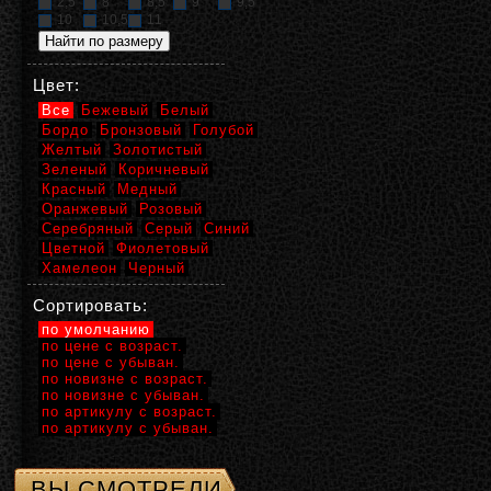
2,5
8
8,5
9
9,5
10
10,5
11
Цвет:
Все
Бежевый
Белый
Бордо
Бронзовый
Голубой
Желтый
Золотистый
Зеленый
Коричневый
Красный
Медный
Оранжевый
Розовый
Серебряный
Серый
Синий
Цветной
Фиолетовый
Хамелеон
Черный
Сортировать:
по умолчанию
по цене с возраст.
по цене с убыван.
по новизне с возраст.
по новизне с убыван.
по артикулу с возраст.
по артикулу с убыван.
ВЫ СМОТРЕЛИ