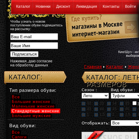
Каталог
Новинки
Дисконт
Ликвидация
Контакты
Войти
Чтобы узнать о новом
поступлении обуви подпишитесь
на рассылку:
КингШуз - и
выбором
Нажимая, даю согласие
на обработку данных
Главная
Каталог
Женс
КАТАЛОГ:
КАТАЛОГ: ЛЕ
РАЗМЕРОВ
Тип размера обуви:
Сезон :
Вид обуви :
Все
Большие женские
32
33
34
35
Маленькие женские
43
44
45
46
Стандартные женские
1
1,5
2
2,5
Большие мужские
Отображать:
Вид обуви:
Все
Сапоги