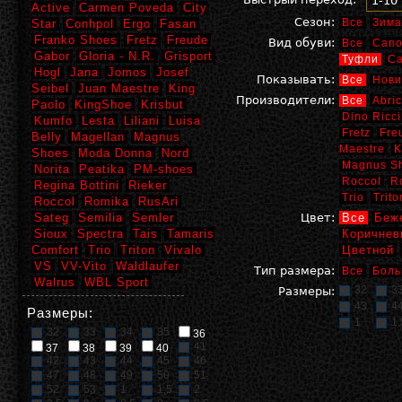
1-10
Active
Carmen Poveda
City
Сезон:
Все
Зима
Star
Conhpol
Ergo
Fasan
Franko Shoes
Fretz
Freude
Вид обуви:
Все
Сапо
Gabor
Gloria - N.R.
Grisport
Туфли
С
Hogl
Jana
Jomos
Josef
Показывать:
Все
Нови
Seibel
Juan Maestre
King
Производители:
Все
Abric
Paolo
KingShoe
Krisbut
Dino Ricci
Kumfo
Lesta
Liliani
Luisa
Fretz
Fre
Belly
Magellan
Magnus
Maestre
K
Shoes
Moda Donna
Nord
Magnus S
Norita
Peatika
PM-shoes
Roccol
R
Regina Bottini
Rieker
Trio
Trito
Roccol
Romika
RusAri
Sateg
Semilia
Semler
Цвет:
Все
Беж
Sioux
Spectra
Tais
Tamaris
Коричнев
Comfort
Trio
Triton
Vivalo
Цветной
VS
VV-Vito
Waldlaufer
Тип размера:
Все
Боль
Walrus
WBL Sport
32
3
Размеры:
43
4
Размеры:
1
1,
32
33
34
35
36
41
37
38
39
40
42
43
44
45
46
47
48
49
50
51
52
53
1
1,5
2