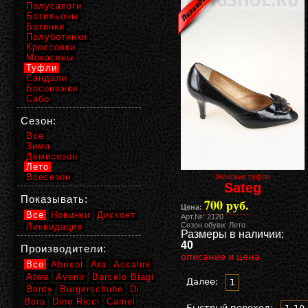
Полусапоги
Ботильоны
Ботинки
Полуботинки
Кроссовки
Мокасины
Туфли
Сандали
Босоножки
Сабо
Сезон:
Все
Зима
Демисезон
Лето
Всесезон
Женские туфли
Sateg
Показывать:
700 руб.
Цена:
Все
Новинки
Дисконт
Арт.№: 2120
Сезон обуви: Лето
Ликвидация
Размеры в наличии:
40
Производители:
описание и цена
Все
Abricot
Ara
Ascalini
Atwa
Avenir
Barcelo Biagi
Далее:
1
Bonty
Burgerschuhe
Di
Bora
Dino Ricci
Camel
Быстрый переход: