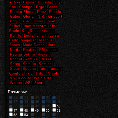
Active
Carmen Poveda
City
Star
Conhpol
Ergo
Fasan
Franko Shoes
Fretz
Freude
Gabor
Gloria - N.R.
Grisport
Hogl
Jana
Jomos
Josef
Seibel
Juan Maestre
King
Paolo
KingShoe
Krisbut
Kumfo
Lesta
Liliani
Luisa
Belly
Magellan
Magnus
Shoes
Moda Donna
Nord
Norita
Peatika
PM-shoes
Regina Bottini
Rieker
Roccol
Romika
RusAri
Sateg
Semilia
Semler
Sioux
Spectra
Tais
Tamaris
Comfort
Trio
Triton
Vivalo
VS
VV-Vito
Waldlaufer
Walrus
WBL Sport
Размеры:
32
33
34
35
36
37
38
39
40
41
42
43
44
45
46
47
48
49
50
51
1
1,5
2
52
53