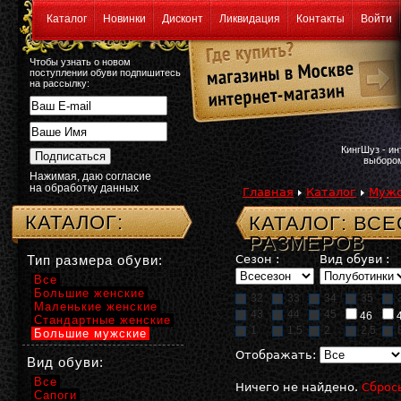
Каталог
Новинки
Дисконт
Ликвидация
Контакты
Войти
Чтобы узнать о новом
поступлении обуви подпишитесь
на рассылку:
КингШуз - и
выбором
Нажимая, даю согласие
на обработку данных
Главная
Каталог
Мужс
КАТАЛОГ:
КАТАЛОГ: ВС
РАЗМЕРОВ
Тип размера обуви:
Сезон :
Вид обуви :
Все
Большие женские
32
33
34
35
Маленькие женские
43
44
45
46
Стандартные женские
1
1,5
2
2,5
Большие мужские
Отображать:
Вид обуви:
Все
Ничего не найдено.
Сброс
Сапоги