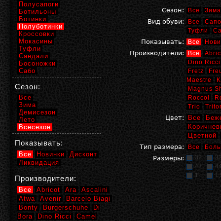
Полусапоги
Сезон:
Все
Зима
Ботильоны
Ботинки
Вид обуви:
Все
Сапо
Полуботинки
Туфли
С
Кроссовки
Мокасины
Показывать:
Все
Нови
Туфли
Производители:
Все
Abric
Сандали
Dino Ricci
Босоножки
Сабо
Fretz
Fre
Maestre
K
Сезон:
Magnus S
Все
Roccol
R
Зима
Trio
Trito
Демисезон
Цвет:
Все
Беж
Лето
Коричнев
Всесезон
Цветной
Показывать:
Тип размера:
Все
Боль
Все
Новинки
Дисконт
32
3
Размеры:
Ликвидация
43
4
1
1,
Производители:
Все
Abricot
Ara
Ascalini
Atwa
Avenir
Barcelo Biagi
Bonty
Burgerschuhe
Di
Bora
Dino Ricci
Camel