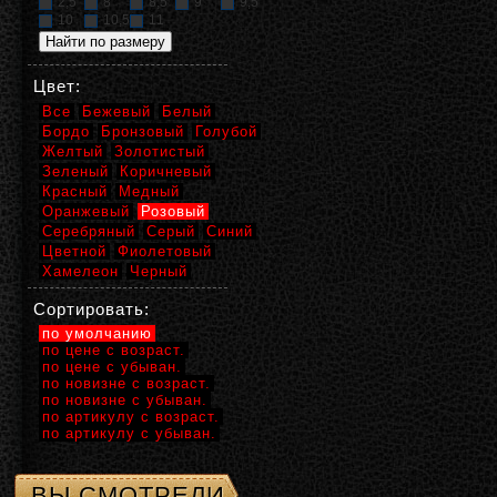
2,5
8
8,5
9
9,5
10
10,5
11
Цвет:
Все
Бежевый
Белый
Бордо
Бронзовый
Голубой
Желтый
Золотистый
Зеленый
Коричневый
Красный
Медный
Оранжевый
Розовый
Серебряный
Серый
Синий
Цветной
Фиолетовый
Хамелеон
Черный
Сортировать:
по умолчанию
по цене с возраст.
по цене с убыван.
по новизне с возраст.
по новизне с убыван.
по артикулу с возраст.
по артикулу с убыван.
ВЫ СМОТРЕЛИ