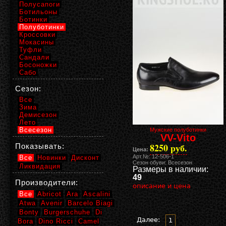
Полусапоги
Ботильоны
Ботинки
Полуботинки
Кроссовки
Мокасины
Туфли
Сандали
Босоножки
Сабо
Сезон:
Все
Зима
Демисезон
Лето
Всесезон
Мужские полуботинки
VV-Vito
8250 руб.
Показывать:
Цена:
Арт.№: 12-506-1
Все
Новинки
Дисконт
Сезон обуви: Всесезон
Ликвидация
Размеры в наличии:
49
Производители:
описание и цена
Все
Abricot
Ara
Ascalini
Atwa
Avenir
Barcelo Biagi
Bonty
Burgerschuhe
Di
Далее:
1
Bora
Dino Ricci
Camel