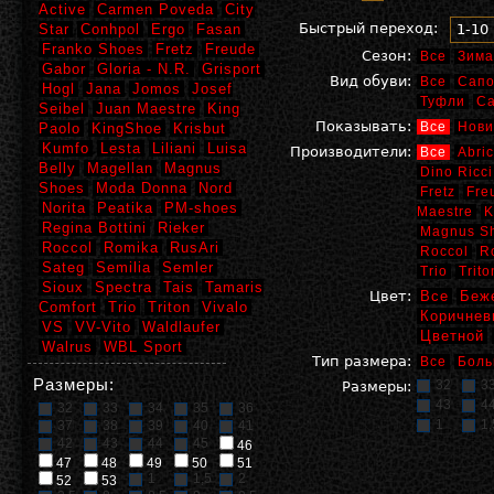
Active
Carmen Poveda
City
Быстрый переход:
Star
Conhpol
Ergo
Fasan
1-10
Franko Shoes
Fretz
Freude
Сезон:
Все
Зима
Gabor
Gloria - N.R.
Grisport
Вид обуви:
Все
Сапо
Hogl
Jana
Jomos
Josef
Туфли
С
Seibel
Juan Maestre
King
Показывать:
Все
Нови
Paolo
KingShoe
Krisbut
Kumfo
Lesta
Liliani
Luisa
Производители:
Все
Abric
Belly
Magellan
Magnus
Dino Ricci
Shoes
Moda Donna
Nord
Fretz
Fre
Norita
Peatika
PM-shoes
Maestre
K
Regina Bottini
Rieker
Magnus S
Roccol
Romika
RusAri
Roccol
R
Sateg
Semilia
Semler
Trio
Trito
Sioux
Spectra
Tais
Tamaris
Цвет:
Все
Беж
Comfort
Trio
Triton
Vivalo
Коричнев
VS
VV-Vito
Waldlaufer
Цветной
Walrus
WBL Sport
Тип размера:
Все
Боль
Размеры:
32
3
Размеры:
43
4
32
33
34
35
36
1
1,
37
38
39
40
41
42
43
44
45
46
47
48
49
50
51
1
1,5
2
52
53