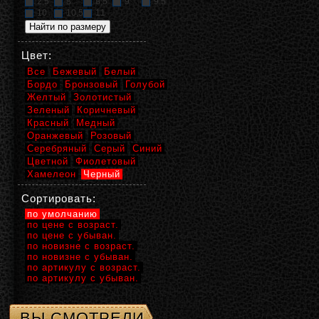
2,5
8
8,5
9
9,5
10
10,5
11
Цвет:
Все
Бежевый
Белый
Бордо
Бронзовый
Голубой
Желтый
Золотистый
Зеленый
Коричневый
Красный
Медный
Оранжевый
Розовый
Серебряный
Серый
Синий
Цветной
Фиолетовый
Хамелеон
Черный
Сортировать:
по умолчанию
по цене с возраст.
по цене с убыван.
по новизне с возраст.
по новизне с убыван.
по артикулу с возраст.
по артикулу с убыван.
ВЫ СМОТРЕЛИ