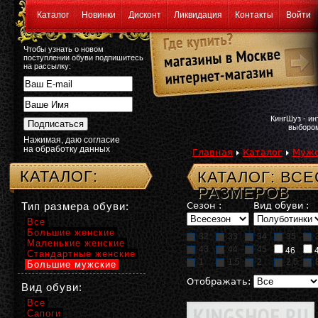
Каталог
Новинки
Дисконт
Ликвидация
Контакты
Войти
Чтобы узнать о новом
поступлении обуви подпишитесь
на рассылку:
КингШуз - и
выбором
Нажимая, даю согласие
на обработку данных
Главная
Каталог
Мужс
КАТАЛОГ:
КАТАЛОГ: ВС
РАЗМЕРОВ
Тип размера обуви:
Сезон :
Вид обуви :
Все
Большие женские
32
33
34
35
Маленькие женские
43
44
45
46
Стандартные женские
1
1,5
2
2,5
Большие мужские
Отображать:
Вид обуви:
Все
Сапоги