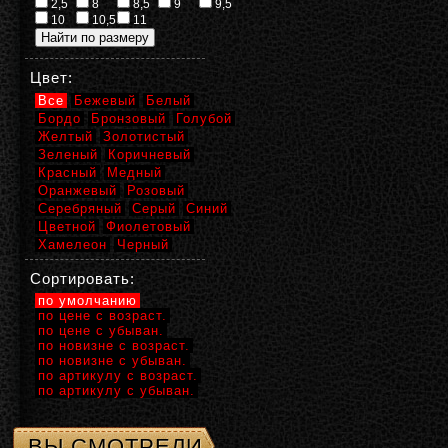
2,5
8
8,5
9
9,5
10
10,5
11
Цвет:
Все
Бежевый
Белый
Бордо
Бронзовый
Голубой
Желтый
Золотистый
Зеленый
Коричневый
Красный
Медный
Оранжевый
Розовый
Серебряный
Серый
Синий
Цветной
Фиолетовый
Хамелеон
Черный
Сортировать:
по умолчанию
по цене с возраст.
по цене с убыван.
по новизне с возраст.
по новизне с убыван.
по артикулу с возраст.
по артикулу с убыван.
ВЫ СМОТРЕЛИ