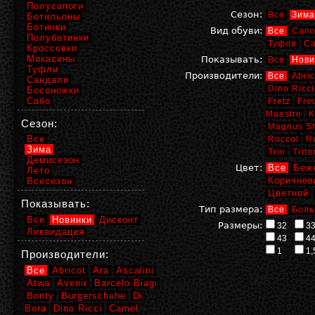
Полусапоги
Сезон:
Все
Зима
Ботильоны
Ботинки
Вид обуви:
Все
Сапо
Полуботинки
Туфли
С
Кроссовки
Мокасины
Показывать:
Все
Нови
Туфли
Производители:
Все
Abric
Сандали
Dino Ricci
Босоножки
Сабо
Fretz
Fre
Maestre
K
Сезон:
Magnus S
Все
Roccol
R
Зима
Trio
Trito
Демисезон
Цвет:
Все
Беж
Лето
Коричнев
Всесезон
Цветной
Показывать:
Тип размера:
Все
Боль
Все
Новинки
Дисконт
Размеры:
32
3
Ликвидация
43
4
1
1,
Производители:
Все
Abricot
Ara
Ascalini
Atwa
Avenir
Barcelo Biagi
Bonty
Burgerschuhe
Di
Bora
Dino Ricci
Camel