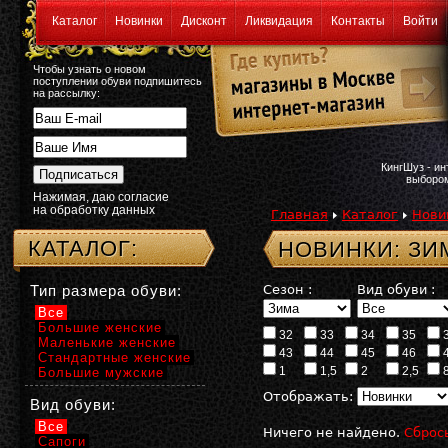
Каталог
Новинки
Дисконт
Ликвидация
Контакты
Войти
Чтобы узнать о новом
поступлении обуви подпишитесь
на рассылку:
КингШуз - и
выбором
Нажимая, даю согласие
на обработку данных
Главная
Каталог
Нови
КАТАЛОГ:
НОВИНКИ: ЗИ
Тип размера обуви:
Сезон :
Вид обуви :
Все
Большие женские
32
33
34
35
Маленькие женские
43
44
45
46
Стандартные женские
1
1,5
2
2,5
Большие мужские
Отображать:
Вид обуви:
Все
Ничего не найдено.
Сброс
Сапоги