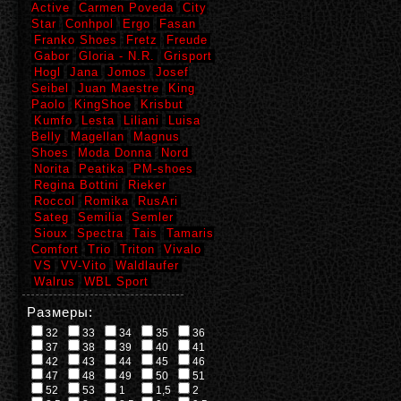
Active
Carmen Poveda
City
Star
Conhpol
Ergo
Fasan
Franko Shoes
Fretz
Freude
Gabor
Gloria - N.R.
Grisport
Hogl
Jana
Jomos
Josef
Seibel
Juan Maestre
King
Paolo
KingShoe
Krisbut
Kumfo
Lesta
Liliani
Luisa
Belly
Magellan
Magnus
Shoes
Moda Donna
Nord
Norita
Peatika
PM-shoes
Regina Bottini
Rieker
Roccol
Romika
RusAri
Sateg
Semilia
Semler
Sioux
Spectra
Tais
Tamaris
Comfort
Trio
Triton
Vivalo
VS
VV-Vito
Waldlaufer
Walrus
WBL Sport
Размеры:
32
33
34
35
36
37
38
39
40
41
42
43
44
45
46
47
48
49
50
51
52
53
1
1,5
2