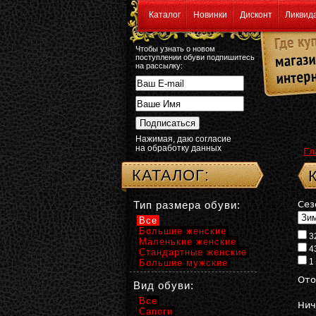
Каталог
Новинки
Дисконт
Ликвид
Чтобы узнать о новом
поступлении обуви подпишитесь
на рассылку:
Нажимая, даю согласие
на обработку данных
Гл
КАТАЛОГ:
Тип размера обуви:
Сез
Все
Большие женские
3
Маленькие женские
4
Стандартные женские
1
Большие мужские
Ото
Вид обуви:
Все
Нич
Сапоги