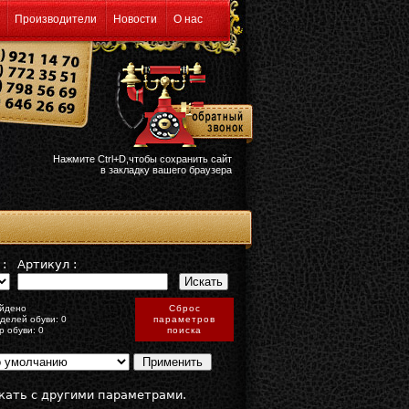
Производители
Новости
О нас
Нажмите Ctrl+D,чтобы сохранить сайт
в закладку вашего браузера
:
Артикул :
йдено
Сброс
делей обуви: 0
параметров
р обуви: 0
поиска
кать с другими параметрами.