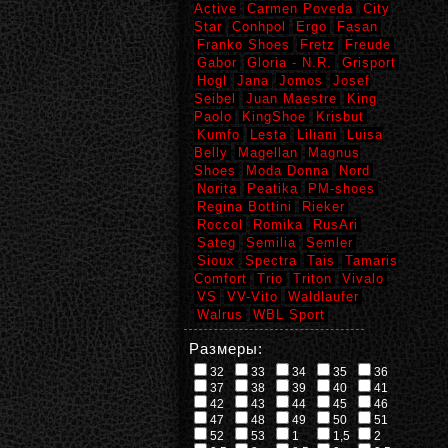
Active
Carmen Poveda
City
Star
Conhpol
Ergo
Fasan
Franko Shoes
Fretz
Freude
Gabor
Gloria - N.R.
Grisport
Hogl
Jana
Jomos
Josef
Seibel
Juan Maestre
King
Paolo
KingShoe
Krisbut
Kumfo
Lesta
Liliani
Luisa
Belly
Magellan
Magnus
Shoes
Moda Donna
Nord
Norita
Peatika
PM-shoes
Regina Bottini
Rieker
Roccol
Romika
RusAri
Sateg
Semilia
Semler
Sioux
Spectra
Tais
Tamaris
Comfort
Trio
Triton
Vivalo
VS
VV-Vito
Waldlaufer
Walrus
WBL Sport
Размеры:
32
33
34
35
36
37
38
39
40
41
42
43
44
45
46
47
48
49
50
51
52
53
1
1,5
2