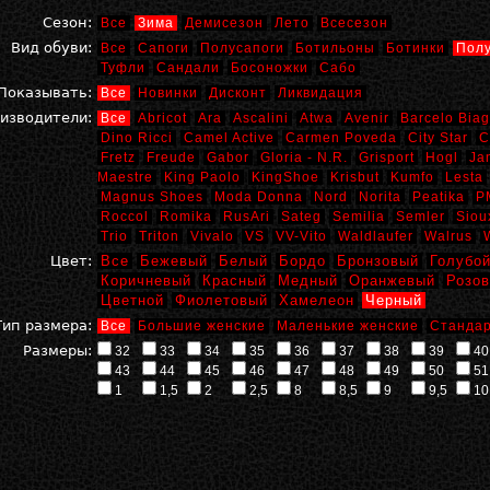
Сезон:
Все
Зима
Демисезон
Лето
Всесезон
Вид обуви:
Все
Сапоги
Полусапоги
Ботильоны
Ботинки
Пол
Туфли
Сандали
Босоножки
Сабо
Показывать:
Все
Новинки
Дисконт
Ликвидация
изводители:
Все
Abricot
Ara
Ascalini
Atwa
Avenir
Barcelo Biag
Dino Ricci
Camel Active
Carmen Poveda
City Star
C
Fretz
Freude
Gabor
Gloria - N.R.
Grisport
Hogl
Ja
Maestre
King Paolo
KingShoe
Krisbut
Kumfo
Lesta
Magnus Shoes
Moda Donna
Nord
Norita
Peatika
P
Roccol
Romika
RusAri
Sateg
Semilia
Semler
Siou
Trio
Triton
Vivalo
VS
VV-Vito
Waldlaufer
Walrus
Цвет:
Все
Бежевый
Белый
Бордо
Бронзовый
Голубо
Коричневый
Красный
Медный
Оранжевый
Розо
Цветной
Фиолетовый
Хамелеон
Черный
Тип размера:
Все
Большие женские
Маленькие женские
Стандар
Размеры:
32
33
34
35
36
37
38
39
40
43
44
45
46
47
48
49
50
51
1
1,5
2
2,5
8
8,5
9
9,5
10