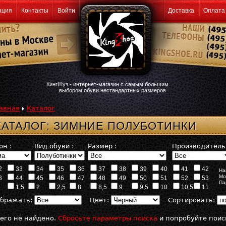
ация
Контакты
Войти
Доставка
Оплата
КингШуз - интернет-магазин с самым большим
выбором обуви нестандартных размеров
авная
Каталог
КАТАЛОГ: ЗИМНИЕ ПОЛУБОТИНКИ
он :
Вид обуви :
Размер :
Производитель 
2
33
34
35
36
37
38
39
40
41
42
На
Мо
3
44
45
46
47
48
49
50
51
52
53
Па
1,5
2
2,5
8
8,5
9
9,5
10
10,5
11
бражать:
Цвет:
Сортировать:
его не найдено.
Сбросьте параметры поиска
и попробуйте поис