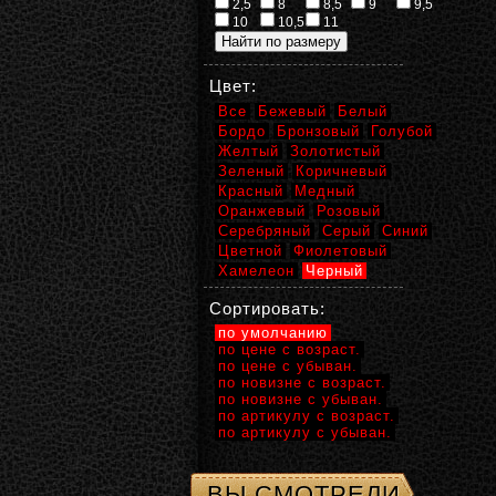
2,5
8
8,5
9
9,5
10
10,5
11
Цвет:
Все
Бежевый
Белый
Бордо
Бронзовый
Голубой
Желтый
Золотистый
Зеленый
Коричневый
Красный
Медный
Оранжевый
Розовый
Серебряный
Серый
Синий
Цветной
Фиолетовый
Хамелеон
Черный
Сортировать:
по умолчанию
по цене с возраст.
по цене с убыван.
по новизне с возраст.
по новизне с убыван.
по артикулу с возраст.
по артикулу с убыван.
ВЫ СМОТРЕЛИ