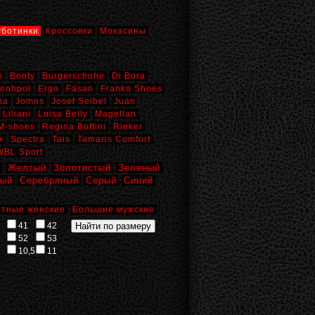
уботинки
Кроссовки
Мокасины
i
Bonty
Burgerschuhe
Di Bora
onhpol
Ergo
Fasan
Franko Shoes
na
Jomos
Josef Seibel
Juan
Liliani
Luisa Belly
Magellan
M-shoes
Regina Bottini
Rieker
x
Spectra
Tais
Tamaris Comfort
WBL Sport
й
Желтый
Золотистый
Зеленый
вый
Серебряный
Серый
Синий
тные женские
Большие мужские
41
42
52
53
10,5
11