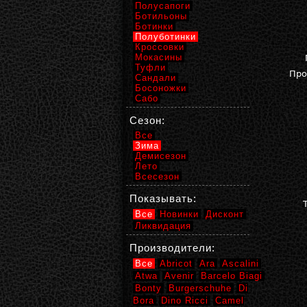
Полусапоги
Ботильоны
Ботинки
Полуботинки
Кроссовки
Мокасины
Туфли
Про
Сандали
Босоножки
Сабо
Сезон:
Все
Зима
Демисезон
Лето
Всесезон
Показывать:
Все
Новинки
Дисконт
Ликвидация
Производители:
Все
Abricot
Ara
Ascalini
Atwa
Avenir
Barcelo Biagi
Bonty
Burgerschuhe
Di
Bora
Dino Ricci
Camel