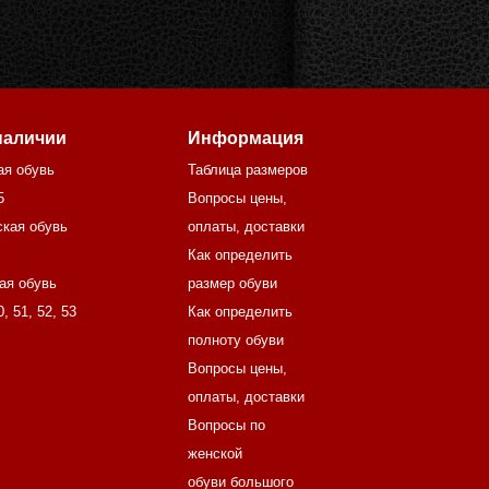
наличии
Информация
ая обувь
Таблица размеров
5
Вопросы цены,
кая обувь
оплаты, доставки
Как определить
ая обувь
размер обуви
0
,
51
,
52
,
53
Как определить
полноту обуви
Вопросы цены,
оплаты, доставки
Вопросы по
женской
обуви большого