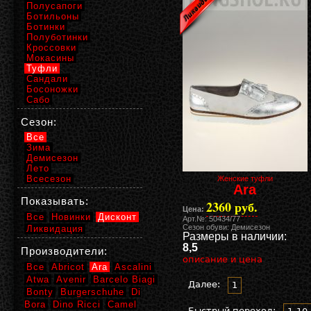
Полусапоги
Ботильоны
Ботинки
Полуботинки
Кроссовки
Мокасины
Туфли
Сандали
Босоножки
Сабо
Сезон:
Все
Зима
Демисезон
Лето
Всесезон
Женские туфли
Ara
Показывать:
2360 руб.
Цена:
Все
Новинки
Дисконт
Арт.№: 50434/77
Сезон обуви: Демисезон
Ликвидация
Размеры в наличии:
8,5
Производители:
описание и цена
Все
Abricot
Ara
Ascalini
Atwa
Avenir
Barcelo Biagi
Далее:
1
Bonty
Burgerschuhe
Di
Bora
Dino Ricci
Camel
Быстрый переход: