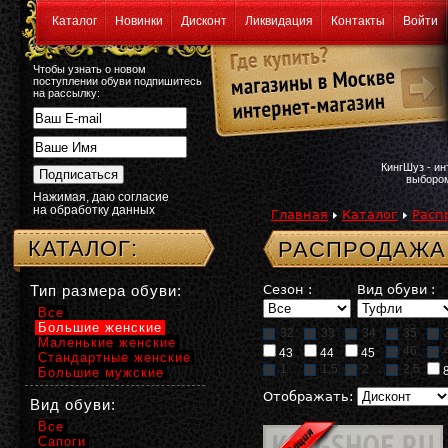
Каталог
Новинки
Дисконт
Ликвидация
Контакты
Войти
Чтобы узнать о новом
поступлении обуви подпишитесь
на рассылку:
КингШуз - и
выбором
Нажимая, даю согласие
на обработку данных
Главная
Каталог
Расп
КАТАЛОГ:
РАСПРОДАЖА:
Тип размера обуви:
Сезон :
Вид обуви :
Все
Большие женские
32
33
34
35
Маленькие женские
46
43
44
45
Стандартные женские
1
1,5
2
2,5
Большие мужские
Отображать:
Вид обуви:
Все
Сапоги