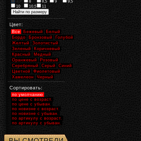
2,5
8
8,5
9
9,5
10
10,5
11
Цвет:
Все
Бежевый
Белый
Бордо
Бронзовый
Голубой
Желтый
Золотистый
Зеленый
Коричневый
Красный
Медный
Оранжевый
Розовый
Серебряный
Серый
Синий
Цветной
Фиолетовый
Хамелеон
Черный
Сортировать:
по умолчанию
по цене с возраст.
по цене с убыван.
по новизне с возраст.
по новизне с убыван.
по артикулу с возраст.
по артикулу с убыван.
ВЫ СМОТРЕЛИ