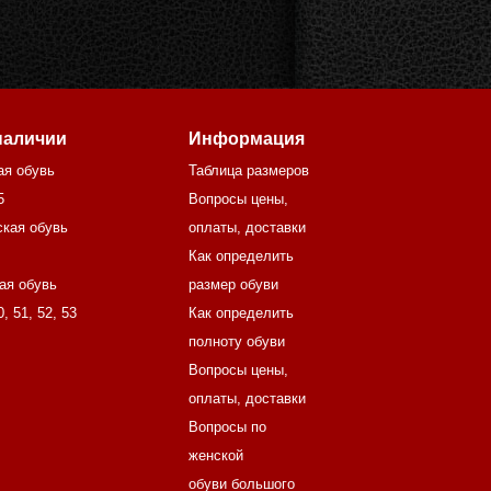
наличии
Информация
ая обувь
Таблица размеров
5
Вопросы цены,
кая обувь
оплаты, доставки
Как определить
ая обувь
размер обуви
0
,
51
,
52
,
53
Как определить
полноту обуви
Вопросы цены,
оплаты, доставки
Вопросы по
женской
обуви большого