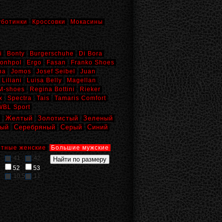
уботинки
Кроссовки
Мокасины
i
Bonty
Burgerschuhe
Di Bora
onhpol
Ergo
Fasan
Franko Shoes
na
Jomos
Josef Seibel
Juan
Liliani
Luisa Belly
Magellan
M-shoes
Regina Bottini
Rieker
x
Spectra
Tais
Tamaris Comfort
WBL Sport
й
Желтый
Золотистый
Зеленый
вый
Серебряный
Серый
Синий
тные женские
Большие мужские
41
42
52
53
10,5
11