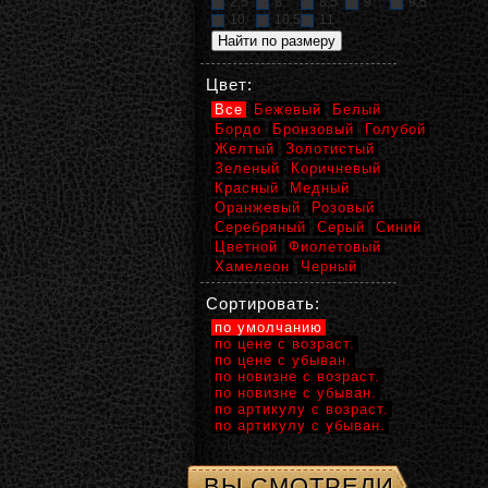
2,5
8
8,5
9
9,5
10
10,5
11
Цвет:
Все
Бежевый
Белый
Бордо
Бронзовый
Голубой
Желтый
Золотистый
Зеленый
Коричневый
Красный
Медный
Оранжевый
Розовый
Серебряный
Серый
Синий
Цветной
Фиолетовый
Хамелеон
Черный
Сортировать:
по умолчанию
по цене с возраст.
по цене с убыван.
по новизне с возраст.
по новизне с убыван.
по артикулу с возраст.
по артикулу с убыван.
ВЫ СМОТРЕЛИ