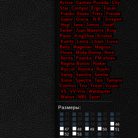
Active
Carmen Poveda
City
Star
Conhpol
Ergo
Fasan
Franko Shoes
Fretz
Freude
Gabor
Gloria - N.R.
Grisport
Hogl
Jana
Jomos
Josef
Seibel
Juan Maestre
King
Paolo
KingShoe
Krisbut
Kumfo
Lesta
Liliani
Luisa
Belly
Magellan
Magnus
Shoes
Moda Donna
Nord
Norita
Peatika
PM-shoes
Regina Bottini
Rieker
Roccol
Romika
RusAri
Sateg
Semilia
Semler
Sioux
Spectra
Tais
Tamaris
Comfort
Trio
Triton
Vivalo
VS
VV-Vito
Waldlaufer
Walrus
WBL Sport
Размеры:
32
33
34
35
36
37
38
39
40
41
42
43
44
45
46
47
48
49
50
51
1
1,5
2
52
53