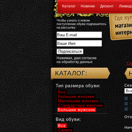
Каталог
Новинки
Дисконт
Ликвид
Чтобы узнать о новом
поступлении обуви подпишитесь
на рассылку:
Нажимая, даю согласие
на обработку данных
Гл
КАТАЛОГ:
Тип размера обуви:
Сез
Все
Большие женские
3
Маленькие женские
4
Стандартные женские
1
Большие мужские
Ото
Вид обуви:
Все
Нич
Сапоги