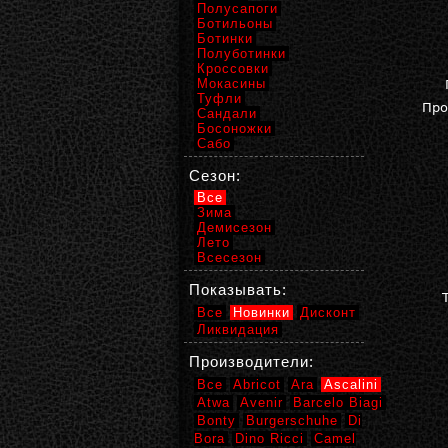
Полусапоги
Ботильоны
Ботинки
Полуботинки
Кроссовки
Мокасины
Туфли
Про
Сандали
Босоножки
Сабо
Сезон:
Все
Зима
Демисезон
Лето
Всесезон
Показывать:
Все
Новинки
Дисконт
Ликвидация
Производители:
Все
Abricot
Ara
Ascalini
Atwa
Avenir
Barcelo Biagi
Bonty
Burgerschuhe
Di
Bora
Dino Ricci
Camel