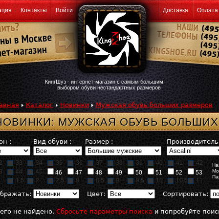
ация
Контакты
Войти
Доставка
Оплата
КингШуз - интернет-магазин с самым большим
выбором обуви нестандартных размеров
авная
Каталог
Новинки
Мужская обувь больших размеров
НОВИНКИ: МУЖСКАЯ ОБУВЬ БОЛЬШИХ
он :
Вид обуви :
Размер :
Производитель 
2
33
34
35
36
37
38
39
40
41
42
На
3
44
45
Мо
46
47
48
49
50
51
52
53
Па
1,5
2
2,5
8
8,5
9
9,5
10
10,5
11
бражать:
Цвет:
Сортировать:
его не найдено.
Сбросьте параметры поиска
и попробуйте поис