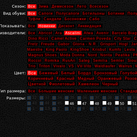
Сезон:
Все
Зима
Демисезон
Лето
Всесезон
Вид обуви:
Все
Сапоги
Полусапоги
Ботильоны
Ботинки
Пол
Туфли
Сандали
Босоножки
Сабо
Показывать:
Все
Новинки
Дисконт
Ликвидация
изводители:
Все
Abricot
Ara
Ascalini
Atwa
Avenir
Barcelo Biag
Dino Ricci
Camel Active
Carmen Poveda
City Star
C
Fretz
Freude
Gabor
Gloria - N.R.
Grisport
Hogl
Ja
Maestre
King Paolo
KingShoe
Krisbut
Kumfo
Lesta
Magnus Shoes
Moda Donna
Nord
Norita
Peatika
P
Roccol
Romika
RusAri
Sateg
Semilia
Semler
Siou
Trio
Triton
Vivalo
VS
VV-Vito
Waldlaufer
Walrus
Цвет:
Все
Бежевый
Белый
Бордо
Бронзовый
Голубо
Коричневый
Красный
Медный
Оранжевый
Розо
Цветной
Фиолетовый
Хамелеон
Черный
Тип размера:
Все
Большие женские
Маленькие женские
Стандар
32
33
34
35
36
37
38
39
40
Размеры:
43
44
45
46
47
48
49
50
51
1
1,5
2
2,5
8
8,5
9
9,5
10