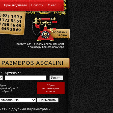
Производители
Новости
О нас
Нажмите Ctrl+D,чтобы сохранить сайт
в закладку вашего браузера
 РАЗМЕРОВ ASCALINI
:
Артикул :
йдено
Сброс
делей обуви: 0
параметров
р обуви: 0
поиска
кать с другими параметрами.