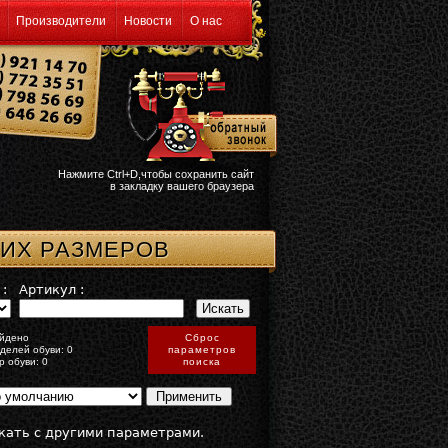
Производители
Новости
О нас
Нажмите Ctrl+D,чтобы сохранить сайт
в закладку вашего браузера
ШИХ РАЗМЕРОВ
:
Артикул :
йдено
Сброс
делей обуви: 0
параметров
р обуви: 0
поиска
кать с другими параметрами.