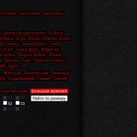
уботинки
Кроссовки
Мокасины
i
Bonty
Burgerschuhe
Di Bora
onhpol
Ergo
Fasan
Franko Shoes
na
Jomos
Josef Seibel
Juan
Liliani
Luisa Belly
Magellan
M-shoes
Regina Bottini
Rieker
x
Spectra
Tais
Tamaris Comfort
WBL Sport
й
Желтый
Золотистый
Зеленый
вый
Серебряный
Серый
Синий
тные женские
Большие мужские
41
42
52
53
10,5
11