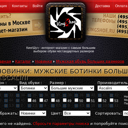
ация
Контакты
Войти
Доставка
Оплата
КингШуз - интернет-магазин с самым большим
выбором обуви нестандартных размеров
авная
Каталог
Новинки
Мужская обувь больших размеров
НОВИНКИ: МУЖСКИЕ БОТИНКИ БОЛЬ
ASCALINI
он :
Вид обуви :
Размер :
Производитель 
2
33
34
35
36
37
38
39
40
41
42
На
3
44
45
Мо
46
47
48
49
50
51
52
53
Па
1,5
2
2,5
8
8,5
9
9,5
10
10,5
11
бражать:
Цвет:
Сортировать:
его не найдено.
Сбросьте параметры поиска
и попробуйте поис