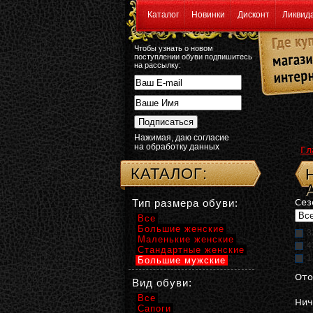
Каталог
Новинки
Дисконт
Ликвид
Чтобы узнать о новом
поступлении обуви подпишитесь
на рассылку:
Нажимая, даю согласие
на обработку данных
Гл
КАТАЛОГ:
Тип размера обуви:
Сез
Все
Большие женские
3
Маленькие женские
4
Стандартные женские
1
Большие мужские
Ото
Вид обуви:
Все
Нич
Сапоги