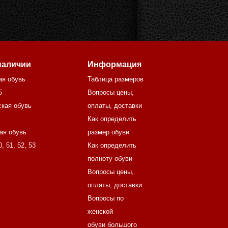
наличии
Информация
ая обувь
Таблица размеров
5
Вопросы цены,
кая обувь
оплаты, доставки
Как определить
ая обувь
размер обуви
0
,
51
,
52
,
53
Как определить
полноту обуви
Вопросы цены,
оплаты, доставки
Вопросы по
женской
обуви большого