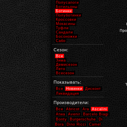
Полусапоги
Ботильоны
Ботинки
Полуботинки
Кроссовки
Мокасины
Туфли
Про
Сандали
Босоножки
Сабо
Сезон:
Все
Зима
Демисезон
Лето
Всесезон
Показывать:
Все
Новинки
Дисконт
Ликвидация
Производители:
Все
Abricot
Ara
Ascalini
Atwa
Avenir
Barcelo Biagi
Bonty
Burgerschuhe
Di
Bora
Dino Ricci
Camel