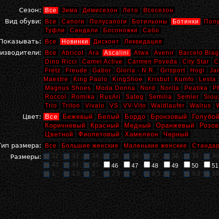
Сезон:
Все
Зима
Демисезон
Лето
Всесезон
Вид обуви:
Все
Сапоги
Полусапоги
Ботильоны
Ботинки
Пол
Туфли
Сандали
Босоножки
Сабо
Показывать:
Все
Новинки
Дисконт
Ликвидация
изводители:
Все
Abricot
Ara
Ascalini
Atwa
Avenir
Barcelo Biag
Dino Ricci
Camel Active
Carmen Poveda
City Star
C
Fretz
Freude
Gabor
Gloria - N.R.
Grisport
Hogl
Ja
Maestre
King Paolo
KingShoe
Krisbut
Kumfo
Lesta
Magnus Shoes
Moda Donna
Nord
Norita
Peatika
P
Roccol
Romika
RusAri
Sateg
Semilia
Semler
Siou
Trio
Triton
Vivalo
VS
VV-Vito
Waldlaufer
Walrus
Цвет:
Все
Бежевый
Белый
Бордо
Бронзовый
Голубо
Коричневый
Красный
Медный
Оранжевый
Розо
Цветной
Фиолетовый
Хамелеон
Черный
Тип размера:
Все
Большие женские
Маленькие женские
Стандар
32
33
34
35
36
37
38
39
40
Размеры:
43
44
45
46
47
48
49
50
51
1
1,5
2
2,5
8
8,5
9
9,5
10