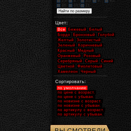
2,5
8
8,5
9
9,5
10
10,5
11
Цвет:
Все
Бежевый
Белый
Бордо
Бронзовый
Голубой
Желтый
Золотистый
Зеленый
Коричневый
Красный
Медный
Оранжевый
Розовый
Серебряный
Серый
Синий
Цветной
Фиолетовый
Хамелеон
Черный
Сортировать:
по умолчанию
по цене с возраст.
по цене с убыван.
по новизне с возраст.
по новизне с убыван.
по артикулу с возраст.
по артикулу с убыван.
ВЫ СМОТРЕЛИ