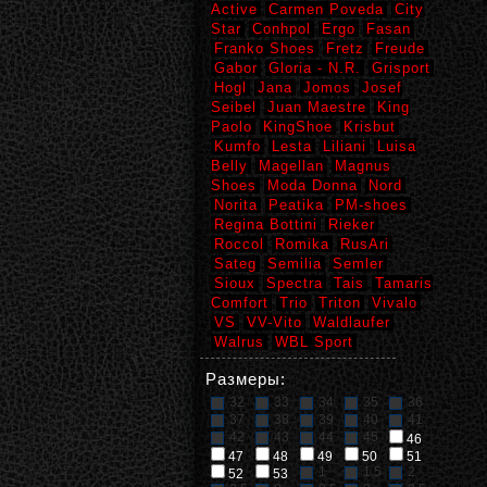
Active
Carmen Poveda
City
Star
Conhpol
Ergo
Fasan
Franko Shoes
Fretz
Freude
Gabor
Gloria - N.R.
Grisport
Hogl
Jana
Jomos
Josef
Seibel
Juan Maestre
King
Paolo
KingShoe
Krisbut
Kumfo
Lesta
Liliani
Luisa
Belly
Magellan
Magnus
Shoes
Moda Donna
Nord
Norita
Peatika
PM-shoes
Regina Bottini
Rieker
Roccol
Romika
RusAri
Sateg
Semilia
Semler
Sioux
Spectra
Tais
Tamaris
Comfort
Trio
Triton
Vivalo
VS
VV-Vito
Waldlaufer
Walrus
WBL Sport
Размеры:
32
33
34
35
36
37
38
39
40
41
42
43
44
45
46
47
48
49
50
51
1
1,5
2
52
53