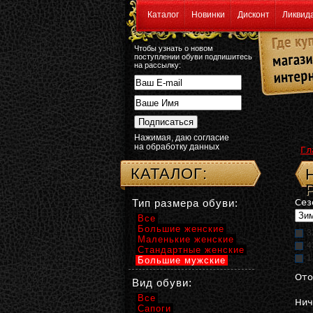
Каталог
Новинки
Дисконт
Ликвид
Чтобы узнать о новом
поступлении обуви подпишитесь
на рассылку:
Нажимая, даю согласие
на обработку данных
Гл
КАТАЛОГ:
Тип размера обуви:
Сез
Все
Большие женские
3
Маленькие женские
4
Стандартные женские
1
Большие мужские
Ото
Вид обуви:
Все
Нич
Сапоги