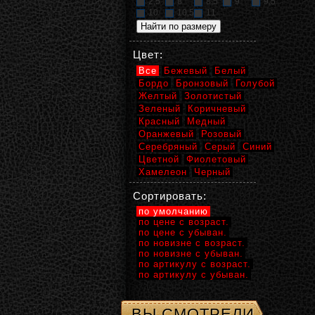
2,5
8
8,5
9
9,5
10
10,5
11
Цвет:
Все
Бежевый
Белый
Бордо
Бронзовый
Голубой
Желтый
Золотистый
Зеленый
Коричневый
Красный
Медный
Оранжевый
Розовый
Серебряный
Серый
Синий
Цветной
Фиолетовый
Хамелеон
Черный
Сортировать:
по умолчанию
по цене с возраст.
по цене с убыван.
по новизне с возраст.
по новизне с убыван.
по артикулу с возраст.
по артикулу с убыван.
ВЫ СМОТРЕЛИ