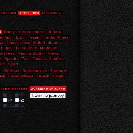
уботинки
Кроссовки
Мокасины
i
Bonty
Burgerschuhe
Di Bora
onhpol
Ergo
Fasan
Franko Shoes
na
Jomos
Josef Seibel
Juan
Liliani
Luisa Belly
Magellan
M-shoes
Regina Bottini
Rieker
x
Spectra
Tais
Tamaris Comfort
WBL Sport
й
Желтый
Золотистый
Зеленый
вый
Серебряный
Серый
Синий
тные женские
Большие мужские
41
42
52
53
10,5
11