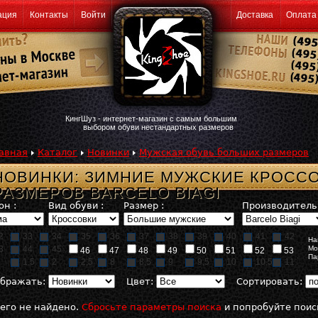
ация
Контакты
Войти
Доставка
Оплата
КингШуз - интернет-магазин с самым большим
выбором обуви нестандартных размеров
авная
Каталог
Новинки
Мужская обувь больших размеров
НОВИНКИ: ЗИМНИЕ МУЖСКИЕ КРОСС
РАЗМЕРОВ BARCELO BIAGI
он :
Вид обуви :
Размер :
Производитель 
2
33
34
35
36
37
38
39
40
41
42
На
3
44
45
Мо
46
47
48
49
50
51
52
53
Па
1,5
2
2,5
8
8,5
9
9,5
10
10,5
11
бражать:
Цвет:
Сортировать:
его не найдено.
Сбросьте параметры поиска
и попробуйте поис