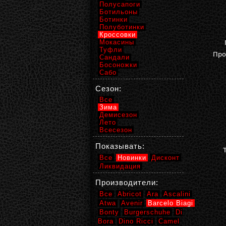
Полусапоги
Ботильоны
Ботинки
Полуботинки
Кроссовки
Мокасины
Туфли
Про
Сандали
Босоножки
Сабо
Сезон:
Все
Зима
Демисезон
Лето
Всесезон
Показывать:
Все
Новинки
Дисконт
Ликвидация
Производители:
Все
Abricot
Ara
Ascalini
Atwa
Avenir
Barcelo Biagi
Bonty
Burgerschuhe
Di
Bora
Dino Ricci
Camel