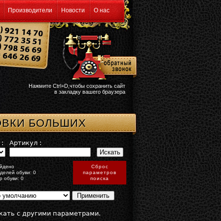
Производители
Новости
О нас
Нажмите Ctrl+D,чтобы сохранить сайт
в закладку вашего браузера
ОВКИ БОЛЬШИХ
:
Артикул :
йдено
Сброс
делей обуви: 0
параметров
р обуви: 0
поиска
кать с другими параметрами.