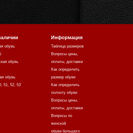
наличии
Информация
ая обувь
Таблица размеров
5
Вопросы цены,
кая обувь
оплаты, доставки
Как определить
ая обувь
размер обуви
0
,
51
,
52
,
53
Как определить
полноту обуви
Вопросы цены,
оплаты, доставки
Вопросы по
женской
обуви большого