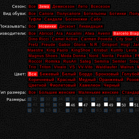
Сезон:
Все
Зима
Демисезон
Лето
Всесезон
Вид обуви:
Все
Сапоги
Полусапоги
Ботильоны
Ботинки
Пол
Туфли
Сандали
Босоножки
Сабо
Показывать:
Все
Новинки
Дисконт
Ликвидация
изводители:
Все
Abricot
Ara
Ascalini
Atwa
Avenir
Barcelo Biag
Dino Ricci
Camel Active
Carmen Poveda
City Star
C
Fretz
Freude
Gabor
Gloria - N.R.
Grisport
Hogl
Ja
Maestre
King Paolo
KingShoe
Krisbut
Kumfo
Lesta
Magnus Shoes
Moda Donna
Nord
Norita
Peatika
P
Roccol
Romika
RusAri
Sateg
Semilia
Semler
Siou
Trio
Triton
Vivalo
VS
VV-Vito
Waldlaufer
Walrus
Цвет:
Все
Бежевый
Белый
Бордо
Бронзовый
Голубо
Коричневый
Красный
Медный
Оранжевый
Розо
Цветной
Фиолетовый
Хамелеон
Черный
Тип размера:
Все
Большие женские
Маленькие женские
Стандар
32
33
34
35
36
37
38
39
40
Размеры:
43
44
45
46
47
48
49
50
51
1
1,5
2
2,5
8
8,5
9
9,5
10