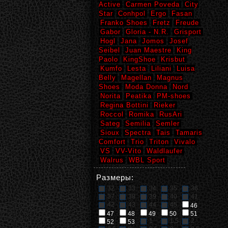
Active
Carmen Poveda
City
Star
Conhpol
Ergo
Fasan
Franko Shoes
Fretz
Freude
Gabor
Gloria - N.R.
Grisport
Hogl
Jana
Jomos
Josef
Seibel
Juan Maestre
King
Paolo
KingShoe
Krisbut
Kumfo
Lesta
Liliani
Luisa
Belly
Magellan
Magnus
Shoes
Moda Donna
Nord
Norita
Peatika
PM-shoes
Regina Bottini
Rieker
Roccol
Romika
RusAri
Sateg
Semilia
Semler
Sioux
Spectra
Tais
Tamaris
Comfort
Trio
Triton
Vivalo
VS
VV-Vito
Waldlaufer
Walrus
WBL Sport
Размеры:
32
33
34
35
36
37
38
39
40
41
42
43
44
45
46
47
48
49
50
51
1
1,5
2
52
53