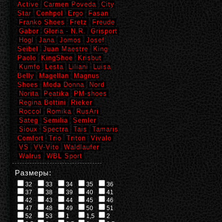
Active
Carmen Poveda
City
Star
Conhpol
Ergo
Fasan
Franko Shoes
Fretz
Freude
Gabor
Gloria - N.R.
Grisport
Hogl
Jana
Jomos
Josef
Seibel
Juan Maestre
King
Paolo
KingShoe
Krisbut
Kumfo
Lesta
Liliani
Luisa
Belly
Magellan
Magnus
Shoes
Moda Donna
Nord
Norita
Peatika
PM-shoes
Regina Bottini
Rieker
Roccol
Romika
RusAri
Sateg
Semilia
Semler
Sioux
Spectra
Tais
Tamaris
Comfort
Trio
Triton
Vivalo
VS
VV-Vito
Waldlaufer
Walrus
WBL Sport
Размеры:
32
33
34
35
36
37
38
39
40
41
42
43
44
45
46
47
48
49
50
51
52
53
1
1,5
2