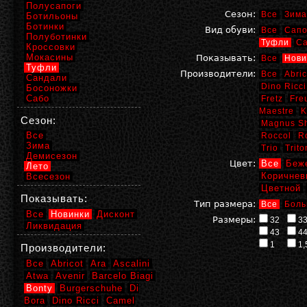
Полусапоги
Сезон:
Все
Зима
Ботильоны
Ботинки
Вид обуви:
Все
Сапо
Полуботинки
Туфли
С
Кроссовки
Мокасины
Показывать:
Все
Нови
Туфли
Производители:
Все
Abric
Сандали
Dino Ricci
Босоножки
Сабо
Fretz
Fre
Maestre
K
Сезон:
Magnus S
Все
Roccol
R
Зима
Trio
Trito
Демисезон
Цвет:
Все
Беж
Лето
Коричнев
Всесезон
Цветной
Показывать:
Тип размера:
Все
Боль
Все
Новинки
Дисконт
Размеры:
32
3
Ликвидация
43
4
1
1,
Производители:
Все
Abricot
Ara
Ascalini
Atwa
Avenir
Barcelo Biagi
Bonty
Burgerschuhe
Di
Bora
Dino Ricci
Camel