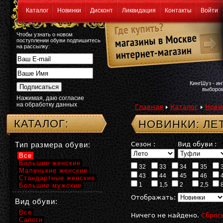
Каталог
Новинки
Дисконт
Ликвидация
Контакты
Войти
Чтобы узнать о новом
поступлении обуви подпишитесь
на рассылку:
КингШуз - и
выбором
Нажимая, даю согласие
на обработку данных
Главная
Каталог
Нови
КАТАЛОГ:
НОВИНКИ: ЛЕ
Тип размера обуви:
Сезон :
Вид обуви :
Все
Большие женские
32
33
34
35
Маленькие женские
43
44
45
46
Стандартные женские
1
1,5
2
2,5
Большие мужские
Отображать:
Вид обуви:
Все
Ничего не найдено.
Сброс
Сапоги