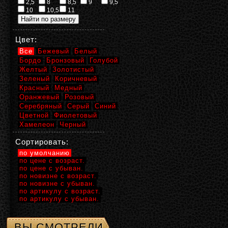
2,5
8
8,5
9
9,5
10
10,5
11
Цвет:
Все
Бежевый
Белый
Бордо
Бронзовый
Голубой
Желтый
Золотистый
Зеленый
Коричневый
Красный
Медный
Оранжевый
Розовый
Серебряный
Серый
Синий
Цветной
Фиолетовый
Хамелеон
Черный
Сортировать:
по умолчанию
по цене с возраст.
по цене с убыван.
по новизне с возраст.
по новизне с убыван.
по артикулу с возраст.
по артикулу с убыван.
ВЫ СМОТРЕЛИ