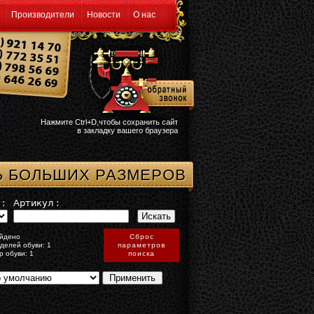
Производители
Новости
О нас
Нажмите Ctrl+D,чтобы сохранить сайт
в закладку вашего браузера
Ь БОЛЬШИХ РАЗМЕРОВ
:
Артикул :
йдено
Сброс
делей обуви: 1
параметров
р обуви: 1
поиска