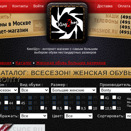
ация
Контакты
Войти
Доставка
Оплата
КингШуз - интернет-магазин с самым большим
выбором обуви нестандартных размеров
авная
Каталог
Женская обувь больших размеров
КАТАЛОГ: ВСЕСЕЗОН! ЖЕНСКАЯ ОБУВ
BONTY
он :
Вид обуви :
Размер :
Производитель 
2
33
34
35
36
37
38
39
40
41
42
На
46
47
48
49
50
51
52
53
Мо
3
44
45
Па
1,5
2
2,5
8
8,5
9
9,5
10
10,5
11
бражать:
Цвет:
Сортировать: