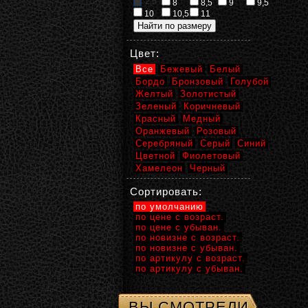
2,5
8
8,5
9
9,5
10
10,5
11
Цвет:
Все
Бежевый
Белый
Бордо
Бронзовый
Голубой
Желтый
Золотистый
Зеленый
Коричневый
Красный
Медный
Оранжевый
Розовый
Серебряный
Серый
Синий
Цветной
Фиолетовый
Хамелеон
Черный
Сортировать:
по умолчанию
по цене с возраст.
по цене с убыван.
по новизне с возраст.
по новизне с убыван.
по артикулу с возраст.
по артикулу с убыван.
ВЫ СМОТРЕЛИ