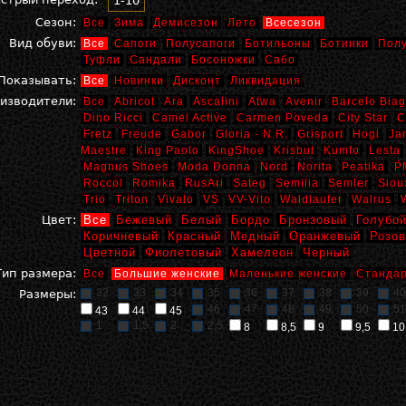
1-10
Сезон:
Все
Зима
Демисезон
Лето
Всесезон
Вид обуви:
Все
Сапоги
Полусапоги
Ботильоны
Ботинки
Пол
Туфли
Сандали
Босоножки
Сабо
Показывать:
Все
Новинки
Дисконт
Ликвидация
изводители:
Все
Abricot
Ara
Ascalini
Atwa
Avenir
Barcelo Biag
Dino Ricci
Camel Active
Carmen Poveda
City Star
C
Fretz
Freude
Gabor
Gloria - N.R.
Grisport
Hogl
Ja
Maestre
King Paolo
KingShoe
Krisbut
Kumfo
Lesta
Magnus Shoes
Moda Donna
Nord
Norita
Peatika
P
Roccol
Romika
RusAri
Sateg
Semilia
Semler
Siou
Trio
Triton
Vivalo
VS
VV-Vito
Waldlaufer
Walrus
Цвет:
Все
Бежевый
Белый
Бордо
Бронзовый
Голубо
Коричневый
Красный
Медный
Оранжевый
Розо
Цветной
Фиолетовый
Хамелеон
Черный
Тип размера:
Все
Большие женские
Маленькие женские
Стандар
32
33
34
35
36
37
38
39
40
Размеры:
46
47
48
49
50
51
43
44
45
1
1,5
2
2,5
8
8,5
9
9,5
10