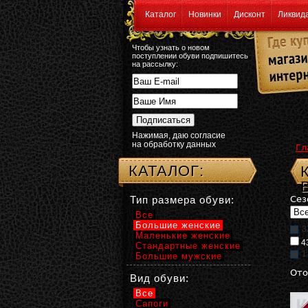
Каталог
Новинки
Дисконт
Ликвид
Чтобы узнать о новом
поступлении обуви подпишитесь
на рассылку:
Нажимая, даю согласие
на обработку данных
Гл
КАТАЛОГ:
Тип размера обуви:
Сез
Все
Большие женские
3
Маленькие женские
4
Стандартные женские
1
Большие мужские
Ото
Вид обуви:
Все
Сапоги