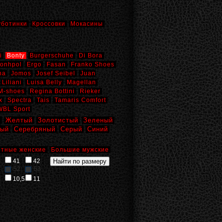
уботинки
Кроссовки
Мокасины
i
Bonty
Burgerschuhe
Di Bora
onhpol
Ergo
Fasan
Franko Shoes
na
Jomos
Josef Seibel
Juan
Liliani
Luisa Belly
Magellan
M-shoes
Regina Bottini
Rieker
x
Spectra
Tais
Tamaris Comfort
WBL Sport
й
Желтый
Золотистый
Зеленый
вый
Серебряный
Серый
Синий
тные женские
Большие мужские
41
42
52
53
10,5
11