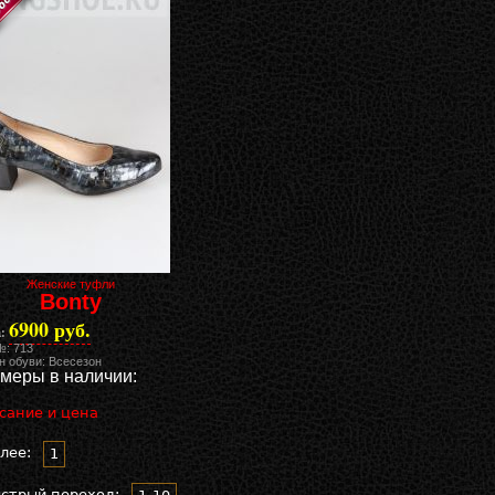
Женские туфли
Bonty
6900 руб.
:
№: 713
н обуви: Всесезон
меры в наличии:
сание и цена
лее:
1
стрый переход: