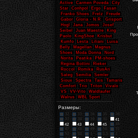
Active
Carmen Poveda
City
Star
Conhpol
Ergo
Fasan
Franko Shoes
Fretz
Freude
Gabor
Gloria - N.R.
Grisport
Hogl
Jana
Jomos
Josef
Seibel
Juan Maestre
King
Про
Paolo
KingShoe
Krisbut
Kumfo
Lesta
Liliani
Luisa
Belly
Magellan
Magnus
Shoes
Moda Donna
Nord
Norita
Peatika
PM-shoes
Regina Bottini
Rieker
Roccol
Romika
RusAri
Sateg
Semilia
Semler
Sioux
Spectra
Tais
Tamaris
Comfort
Trio
Triton
Vivalo
VS
VV-Vito
Waldlaufer
Walrus
WBL Sport
Размеры:
32
33
34
35
36
37
38
39
40
41
46
42
43
44
45
47
48
49
50
51
52
53
1
1,5
2