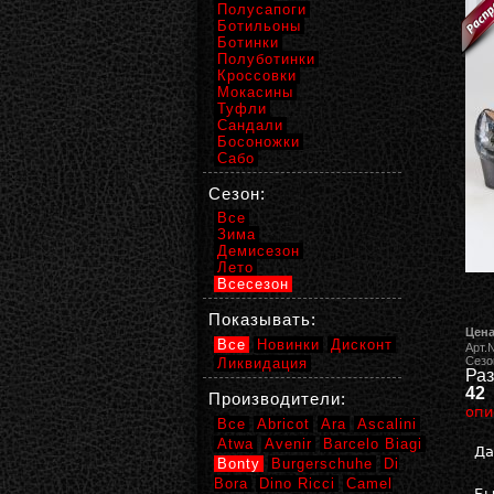
Полусапоги
Ботильоны
Ботинки
Полуботинки
Кроссовки
Мокасины
Туфли
Сандали
Босоножки
Сабо
Сезон:
Все
Зима
Демисезон
Лето
Всесезон
Показывать:
Цена
Все
Новинки
Дисконт
Арт.
Сезо
Ликвидация
Раз
42
Производители:
опи
Все
Abricot
Ara
Ascalini
Atwa
Avenir
Barcelo Biagi
Да
Bonty
Burgerschuhe
Di
Bora
Dino Ricci
Camel
Бы