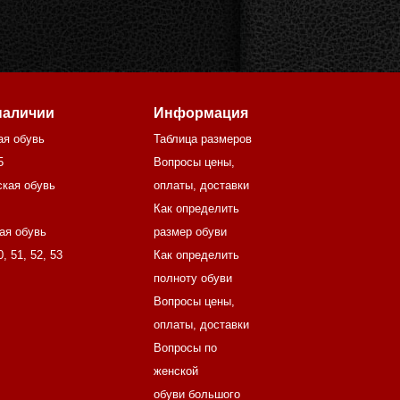
наличии
Информация
ая обувь
Таблица размеров
5
Вопросы цены,
кая обувь
оплаты, доставки
Как определить
ая обувь
размер обуви
0
,
51
,
52
,
53
Как определить
полноту обуви
Вопросы цены,
оплаты, доставки
Вопросы по
женской
обуви большого