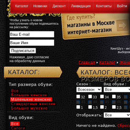
Каталог
Новинки
Дисконт
Ликвидация
Контакты
Войти
Чтобы узнать о новом
поступлении обуви подпишитесь
на рассылку:
КингШуз - и
выбором
Нажимая, даю согласие
на обработку данных
Главная
Каталог
Женс
КАТАЛОГ:
КАТАЛОГ: ВС
РАЗМЕРОВ B
Тип размера обуви:
Сезон :
Вид обуви :
Все
Большие женские
32
33
34
35
Маленькие женские
43
44
45
46
Стандартные женские
1
1,5
2
2,5
Большие мужские
Отображать:
Вид обуви:
Все
Ничего не найдено.
Сброс
Сапоги