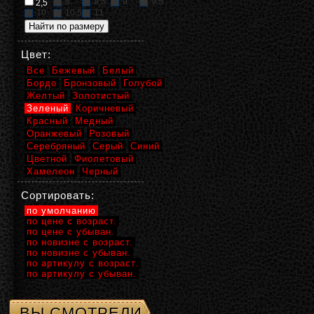
8
8,5
9
9,5
2,5
10
10,5
11
Цвет:
Все
Бежевый
Белый
Бордо
Бронзовый
Голубой
Желтый
Золотистый
Зеленый
Коричневый
Красный
Медный
Оранжевый
Розовый
Серебряный
Серый
Синий
Цветной
Фиолетовый
Хамелеон
Черный
Сортировать:
по умолчанию
по цене с возраст.
по цене с убыван.
по новизне с возраст.
по новизне с убыван.
по артикулу с возраст.
по артикулу с убыван.
ВЫ СМОТРЕЛИ