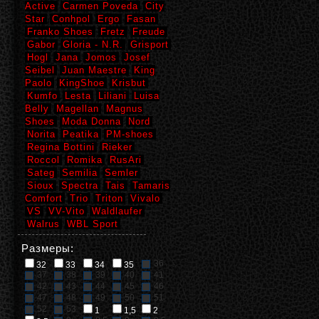
Active
Carmen Poveda
City
Star
Conhpol
Ergo
Fasan
Franko Shoes
Fretz
Freude
Gabor
Gloria - N.R.
Grisport
Hogl
Jana
Jomos
Josef
Seibel
Juan Maestre
King
Paolo
KingShoe
Krisbut
Kumfo
Lesta
Liliani
Luisa
Belly
Magellan
Magnus
Shoes
Moda Donna
Nord
Norita
Peatika
PM-shoes
Regina Bottini
Rieker
Roccol
Romika
RusAri
Sateg
Semilia
Semler
Sioux
Spectra
Tais
Tamaris
Comfort
Trio
Triton
Vivalo
VS
VV-Vito
Waldlaufer
Walrus
WBL Sport
Размеры:
36
32
33
34
35
37
38
39
40
41
42
43
44
45
46
47
48
49
50
51
52
53
1
1,5
2