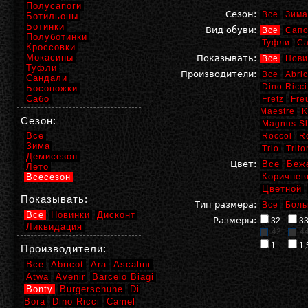
Полусапоги
Сезон:
Все
Зима
Ботильоны
Ботинки
Вид обуви:
Все
Сапо
Полуботинки
Туфли
С
Кроссовки
Мокасины
Показывать:
Все
Нови
Туфли
Производители:
Все
Abric
Сандали
Dino Ricci
Босоножки
Сабо
Fretz
Fre
Maestre
K
Сезон:
Magnus S
Все
Roccol
R
Зима
Trio
Trito
Демисезон
Цвет:
Все
Беж
Лето
Коричнев
Всесезон
Цветной
Показывать:
Тип размера:
Все
Боль
Все
Новинки
Дисконт
Размеры:
32
3
Ликвидация
43
4
1
1,
Производители:
Все
Abricot
Ara
Ascalini
Atwa
Avenir
Barcelo Biagi
Bonty
Burgerschuhe
Di
Bora
Dino Ricci
Camel