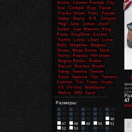
Active
Carmen Poveda
City
Star
Conhpol
Ergo
Fasan
Franko Shoes
Fretz
Freude
Gabor
Gloria - N.R.
Grisport
Hogl
Jana
Jomos
Josef
Seibel
Juan Maestre
King
Paolo
KingShoe
Krisbut
Kumfo
Lesta
Liliani
Luisa
Belly
Magellan
Magnus
Shoes
Moda Donna
Nord
Norita
Peatika
PM-shoes
Regina Bottini
Rieker
Roccol
Romika
RusAri
Sateg
Semilia
Semler
Sioux
Spectra
Tais
Tamaris
Comfort
Trio
Triton
Vivalo
Цена
VS
VV-Vito
Waldlaufer
Арт.
Сезо
Walrus
WBL Sport
Раз
47
Размеры:
опи
32
33
34
35
36
37
38
39
40
41
42
43
44
45
46
47
48
49
50
51
1
1,5
2
52
53