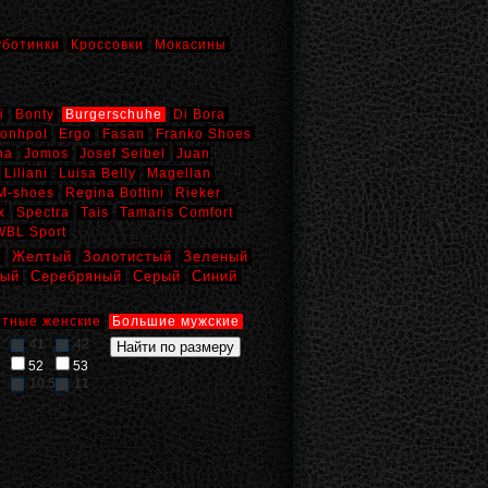
уботинки
Кроссовки
Мокасины
i
Bonty
Burgerschuhe
Di Bora
onhpol
Ergo
Fasan
Franko Shoes
na
Jomos
Josef Seibel
Juan
Liliani
Luisa Belly
Magellan
M-shoes
Regina Bottini
Rieker
x
Spectra
Tais
Tamaris Comfort
WBL Sport
й
Желтый
Золотистый
Зеленый
вый
Серебряный
Серый
Синий
тные женские
Большие мужские
41
42
52
53
10,5
11