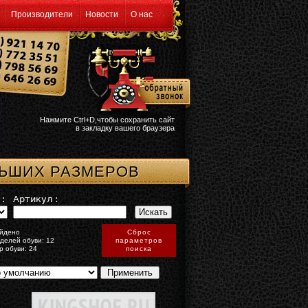
Производители
Новости
О нас
Нажмите Ctrl+D,чтобы сохранить сайт
в закладку вашего браузера
ЛЬШИХ РАЗМЕРОВ
:
Артикул :
йдено
Сброс
делей обуви: 12
параметров
р обуви: 24
поиска