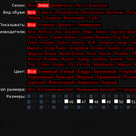
Сезон:
Все
Зима
Демисезон
Лето
Всесезон
Вид обуви:
Все
Сапоги
Полусапоги
Ботильоны
Ботинки
Пол
Туфли
Сандали
Босоножки
Сабо
Показывать:
Все
Новинки
Дисконт
Ликвидация
изводители:
Все
Abricot
Ara
Ascalini
Atwa
Avenir
Barcelo Biag
Dino Ricci
Camel Active
Carmen Poveda
City Star
C
Fretz
Freude
Gabor
Gloria - N.R.
Grisport
Hogl
Ja
Maestre
King Paolo
KingShoe
Krisbut
Kumfo
Lesta
Magnus Shoes
Moda Donna
Nord
Norita
Peatika
P
Roccol
Romika
RusAri
Sateg
Semilia
Semler
Siou
Trio
Triton
Vivalo
VS
VV-Vito
Waldlaufer
Walrus
Цвет:
Все
Бежевый
Белый
Бордо
Бронзовый
Голубо
Коричневый
Красный
Медный
Оранжевый
Розо
Цветной
Фиолетовый
Хамелеон
Черный
Тип размера:
Все
Большие женские
Маленькие женские
Стандар
32
33
34
35
36
37
38
39
40
Размеры:
43
44
45
46
47
48
49
50
51
1
1,5
2
2,5
8
8,5
9
9,5
10