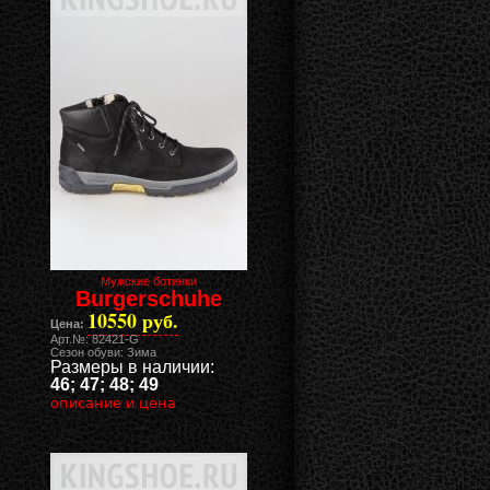
Мужские ботинки
Burgerschuhe
10550 руб.
Цена:
Арт.№: 82421-G
Сезон обуви: Зима
Размеры в наличии:
46; 47; 48; 49
описание и цена