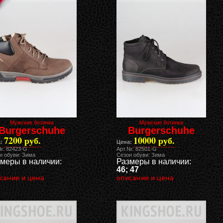
Мужские ботинки
Мужские ботинки
Burgerschuhe
Burgerschuhe
7200 руб.
10000 руб.
:
Цена:
№: 82423-G
Арт.№: 82501-G
н обуви: Зима
Сезон обуви: Зима
меры в наличии:
Размеры в наличии:
46; 47
сание и цена
описание и цена