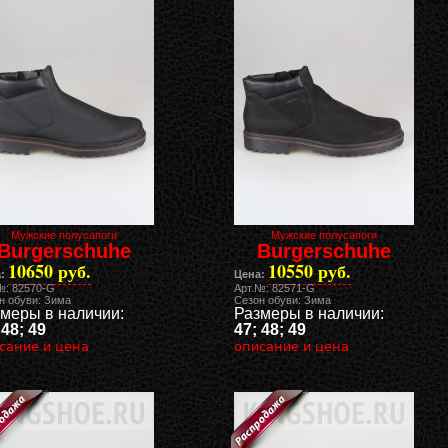
Мужские полусапоги
Мужские полусапоги
Burgerschuhe
Burgerschuhe
10650 руб.
10550 руб.
:
Цена:
№: 82570-G
Арт.№: 82571-G
н обуви: Зима
Сезон обуви: Зима
меры в наличии:
Размеры в наличии:
 48; 49
47; 48; 49
сание и цена
описание и цена