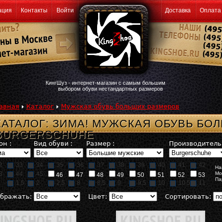
ация
Контакты
Войти
Доставка
Оплата
КингШуз - интернет-магазин с самым большим
выбором обуви нестандартных размеров
авная
Каталог
Мужская обувь больших размеров
КАТАЛОГ: ЗИМА! МУЖСКАЯ ОБУВЬ БО
BURGERSCHUHE
он :
Вид обуви :
Размер :
Производитель 
2
33
34
35
36
37
38
39
40
41
42
На
3
44
45
Мо
46
47
48
49
50
51
52
53
Па
1,5
2
2,5
8
8,5
9
9,5
10
10,5
11
бражать:
Цвет:
Сортировать: