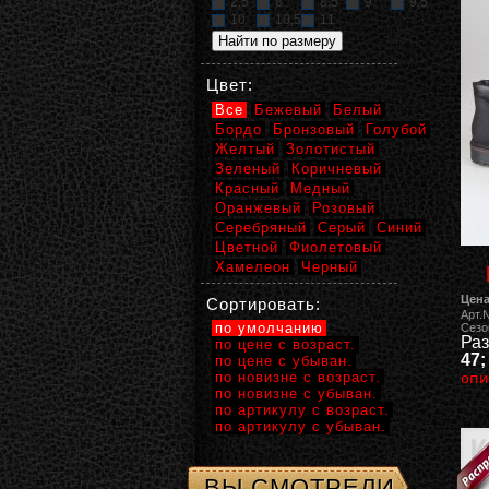
2,5
8
8,5
9
9,5
10
10,5
11
Цвет:
Все
Бежевый
Белый
Бордо
Бронзовый
Голубой
Желтый
Золотистый
Зеленый
Коричневый
Красный
Медный
Оранжевый
Розовый
Серебряный
Серый
Синий
Цветной
Фиолетовый
Хамелеон
Черный
Цена
Сортировать:
Арт.
по умолчанию
Сезо
Раз
по цене с возраст.
47;
по цене с убыван.
по новизне с возраст.
опи
по новизне с убыван.
по артикулу с возраст.
по артикулу с убыван.
ВЫ СМОТРЕЛИ