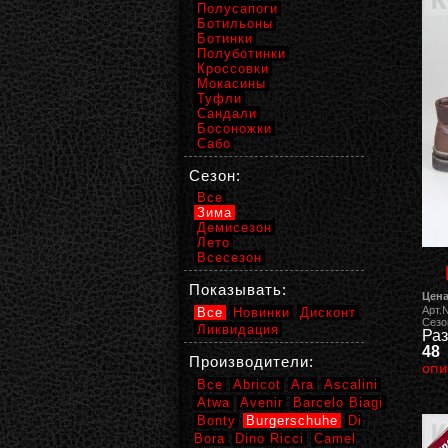
Полусапоги
Ботильоны
Ботинки
Полуботинки
Кроссовки
Мокасины
Туфли
Сандали
Босоножки
Сабо
Сезон:
Все
Зима
Демисезон
Лето
Всесезон
Показывать:
Цена
Арт.
Все
Новинки
Дисконт
Сезо
Ликвидация
Раз
48
Производители:
опи
Все
Abricot
Ara
Ascalini
Atwa
Avenir
Barcelo Biagi
Bonty
Burgerschuhe
Di
Bora
Dino Ricci
Camel