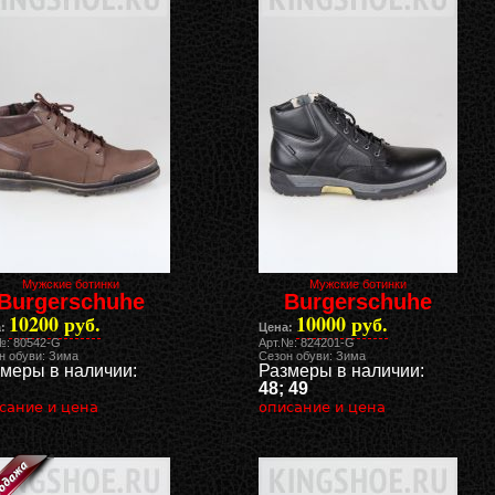
Мужские ботинки
Мужские ботинки
Burgerschuhe
Burgerschuhe
10200 руб.
10000 руб.
:
Цена:
№: 80542-G
Арт.№: 824201-G
н обуви: Зима
Сезон обуви: Зима
меры в наличии:
Размеры в наличии:
48; 49
сание и цена
описание и цена