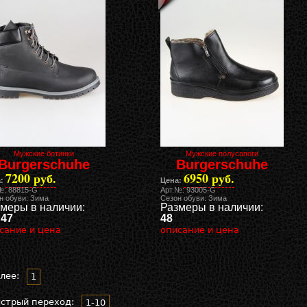
Мужские ботинки
Мужские полусапоги
Burgerschuhe
Burgerschuhe
7200 руб.
6950 руб.
:
Цена:
№: 88815-G
Арт.№: 93005-G
н обуви: Зима
Сезон обуви: Зима
меры в наличии:
Размеры в наличии:
 47
48
сание и цена
описание и цена
лее:
1
стрый переход:
1-10