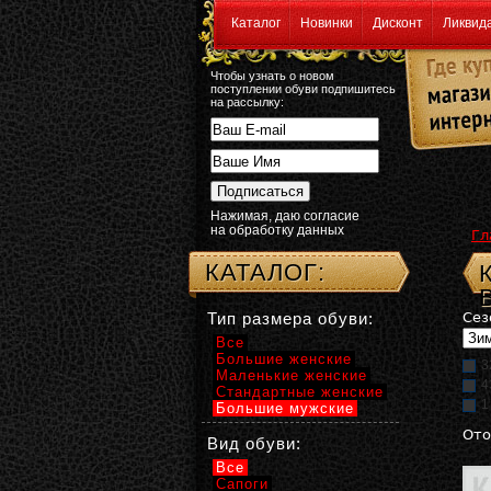
Каталог
Новинки
Дисконт
Ликвид
Чтобы узнать о новом
поступлении обуви подпишитесь
на рассылку:
Нажимая, даю согласие
на обработку данных
Гл
КАТАЛОГ:
Тип размера обуви:
Сез
Все
Большие женские
3
Маленькие женские
4
Стандартные женские
1
Большие мужские
Ото
Вид обуви:
Все
Сапоги