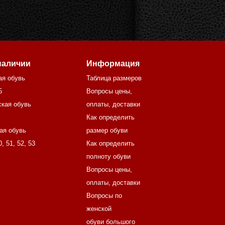
наличии
Информация
ая обувь
Таблица размеров
5
Вопросы цены,
кая обувь
оплаты, доставки
Как определить
ая обувь
размер обуви
0
,
51
,
52
,
53
Как определить
полноту обуви
Вопросы цены,
оплаты, доставки
Вопросы по
женской
обуви большого