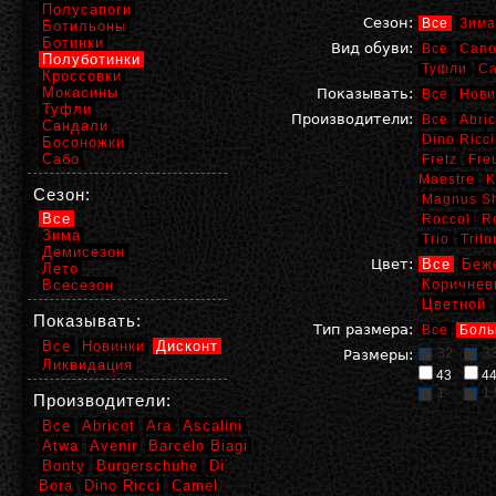
Полусапоги
Сезон:
Все
Зима
Ботильоны
Ботинки
Вид обуви:
Все
Сапо
Полуботинки
Туфли
С
Кроссовки
Мокасины
Показывать:
Все
Нови
Туфли
Производители:
Все
Abric
Сандали
Dino Ricci
Босоножки
Сабо
Fretz
Fre
Maestre
K
Сезон:
Magnus S
Все
Roccol
R
Зима
Trio
Trito
Демисезон
Цвет:
Все
Беж
Лето
Коричнев
Всесезон
Цветной
Показывать:
Тип размера:
Все
Боль
Все
Новинки
Дисконт
32
3
Размеры:
Ликвидация
43
4
1
1,
Производители:
Все
Abricot
Ara
Ascalini
Atwa
Avenir
Barcelo Biagi
Bonty
Burgerschuhe
Di
Bora
Dino Ricci
Camel