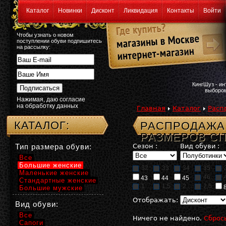
Каталог
Новинки
Дисконт
Ликвидация
Контакты
Войти
Чтобы узнать о новом
поступлении обуви подпишитесь
на рассылку:
КингШуз - и
выбором
Нажимая, даю согласие
на обработку данных
Главная
Каталог
Расп
КАТАЛОГ:
РАСПРОДАЖА
РАЗМЕРОВ CI
Тип размера обуви:
Сезон :
Вид обуви :
Все
Большие женские
32
33
34
35
Маленькие женские
46
43
44
45
Стандартные женские
1
1,5
2
2,5
Большие мужские
Отображать:
Вид обуви:
Все
Ничего не найдено.
Сброс
Сапоги