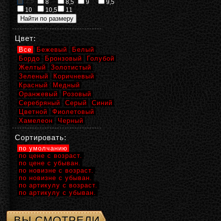
2,5
8
8,5
9
9,5
10
10,5
11
Цвет:
Все
Бежевый
Белый
Бордо
Бронзовый
Голубой
Желтый
Золотистый
Зеленый
Коричневый
Красный
Медный
Оранжевый
Розовый
Серебряный
Серый
Синий
Цветной
Фиолетовый
Хамелеон
Черный
Сортировать:
по умолчанию
по цене с возраст.
по цене с убыван.
по новизне с возраст.
по новизне с убыван.
по артикулу с возраст.
по артикулу с убыван.
ВЫ СМОТРЕЛИ