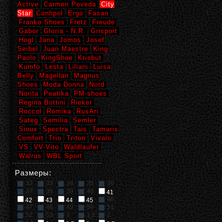
Active
Carmen Poveda
City
Star
Conhpol
Ergo
Fasan
Franko Shoes
Fretz
Freude
Gabor
Gloria - N.R.
Grisport
Hogl
Jana
Jomos
Josef
Seibel
Juan Maestre
King
Paolo
KingShoe
Krisbut
Kumfo
Lesta
Liliani
Luisa
Belly
Magellan
Magnus
Shoes
Moda Donna
Nord
Norita
Peatika
PM-shoes
Regina Bottini
Rieker
Roccol
Romika
RusAri
Sateg
Semilia
Semler
Sioux
Spectra
Tais
Tamaris
Comfort
Trio
Triton
Vivalo
VS
VV-Vito
Waldlaufer
Walrus
WBL Sport
Размеры:
32
33
34
35
36
37
38
39
40
41
46
42
43
44
45
47
48
49
50
51
52
53
1
1,5
2