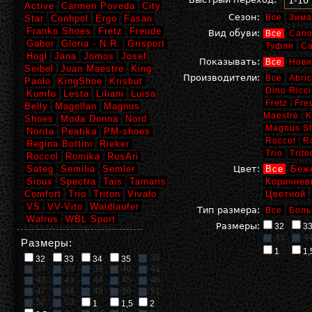
1-10
Active
Carmen Poveda
City
Сезон:
Все
Зима
Star
Conhpol
Ergo
Fasan
Franko Shoes
Fretz
Freude
Вид обуви:
Все
Сапо
Gabor
Gloria - N.R.
Grisport
Туфли
С
Hogl
Jana
Jomos
Josef
Показывать:
Все
Нови
Seibel
Juan Maestre
King
Производители:
Все
Abric
Paolo
KingShoe
Krisbut
Dino Ricci
Kumfo
Lesta
Liliani
Luisa
Fretz
Fre
Belly
Magellan
Magnus
Maestre
K
Shoes
Moda Donna
Nord
Magnus S
Norita
Peatika
PM-shoes
Roccol
R
Regina Bottini
Rieker
Trio
Trito
Roccol
Romika
RusAri
Sateg
Semilia
Semler
Цвет:
Все
Беж
Sioux
Spectra
Tais
Tamaris
Коричнев
Comfort
Trio
Triton
Vivalo
Цветной
VS
VV-Vito
Waldlaufer
Тип размера:
Все
Боль
Walrus
WBL Sport
Размеры:
32
3
43
4
Размеры:
1
1,
36
32
33
34
35
37
38
39
40
41
42
43
44
45
46
47
48
49
50
51
52
53
1
1,5
2