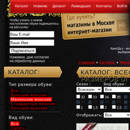
Каталог
Новинки
Дисконт
Ликвидация
Контакты
Войти
Чтобы узнать о новом
поступлении обуви подпишитесь
на рассылку:
КингШуз - и
выбором
Нажимая, даю согласие
на обработку данных
Главная
Каталог
Женс
КАТАЛОГ:
КАТАЛОГ: ВС
РАЗМЕРОВ DI
Тип размера обуви:
Сезон :
Вид обуви :
Все
Большие женские
32
33
34
35
Маленькие женские
43
44
45
46
Стандартные женские
1
1,5
2
2,5
Большие мужские
Отображать:
Вид обуви:
Все
Сапоги