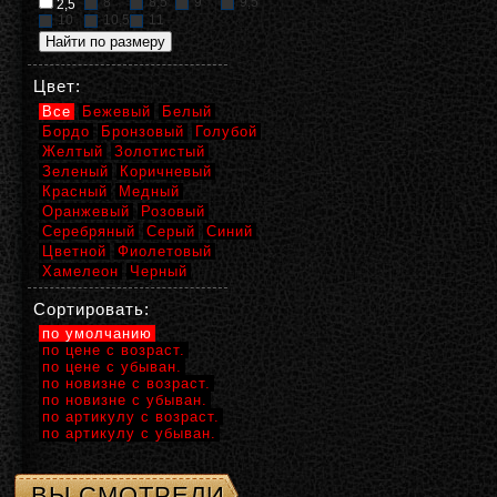
8
8,5
9
9,5
2,5
10
10,5
11
Цвет:
Все
Бежевый
Белый
Бордо
Бронзовый
Голубой
Желтый
Золотистый
Зеленый
Коричневый
Красный
Медный
Оранжевый
Розовый
Серебряный
Серый
Синий
Цветной
Фиолетовый
Хамелеон
Черный
Сортировать:
по умолчанию
по цене с возраст.
по цене с убыван.
по новизне с возраст.
по новизне с убыван.
по артикулу с возраст.
по артикулу с убыван.
ВЫ СМОТРЕЛИ