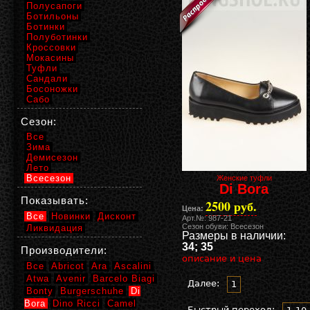
Полусапоги
Ботильоны
Ботинки
Полуботинки
Кроссовки
Мокасины
Туфли
Сандали
Босоножки
Сабо
Сезон:
Все
Зима
Демисезон
Лето
Всесезон
Женские туфли
Di Bora
Показывать:
2500 руб.
Цена:
Все
Новинки
Дисконт
Арт.№: 987-21
Сезон обуви: Всесезон
Ликвидация
Размеры в наличии:
34; 35
Производители:
описание и цена
Все
Abricot
Ara
Ascalini
Atwa
Avenir
Barcelo Biagi
Далее:
1
Bonty
Burgerschuhe
Di
Bora
Dino Ricci
Camel
Быстрый переход: