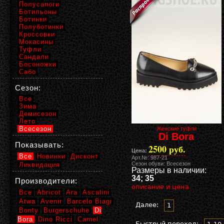
Полусапоги
Ботильоны
Ботинки
Полуботинки
Кроссовки
Мокасины
Туфли
Сандали
Босоножки
Сабо
Сезон:
Все
Зима
Демисезон
Лето
Всесезон
Женские туфли
Di Bora
Показывать:
2500 руб.
Цена:
Все
Новинки
Дисконт
Арт.№: 987-21
Сезон обуви: Всесезон
Ликвидация
Размеры в наличии:
34; 35
Производители:
описание и цена
Все
Abricot
Ara
Ascalini
Atwa
Avenir
Barcelo Biagi
Далее:
1
Bonty
Burgerschuhe
Di
Bora
Dino Ricci
Camel
Быстрый переход: