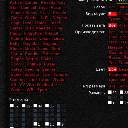
1-10
Active
Carmen Poveda
City
Сезон:
Все
Зима
Star
Conhpol
Ergo
Fasan
Franko Shoes
Fretz
Freude
Вид обуви:
Все
Сапо
Gabor
Gloria - N.R.
Grisport
Туфли
С
Hogl
Jana
Jomos
Josef
Показывать:
Все
Нови
Seibel
Juan Maestre
King
Производители:
Все
Abric
Paolo
KingShoe
Krisbut
Dino Ricci
Kumfo
Lesta
Liliani
Luisa
Fretz
Fre
Belly
Magellan
Magnus
Maestre
K
Shoes
Moda Donna
Nord
Magnus S
Norita
Peatika
PM-shoes
Roccol
R
Regina Bottini
Rieker
Trio
Trito
Roccol
Romika
RusAri
Sateg
Semilia
Semler
Цвет:
Все
Беж
Sioux
Spectra
Tais
Tamaris
Коричнев
Comfort
Trio
Triton
Vivalo
Цветной
VS
VV-Vito
Waldlaufer
Тип размера:
Все
Боль
Walrus
WBL Sport
Размеры:
32
3
43
4
Размеры:
1
1,
36
32
33
34
35
37
38
39
40
41
42
43
44
45
46
47
48
49
50
51
52
53
1
1,5
2