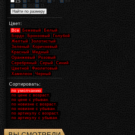
8
8,5
9
9,5
2,5
10
10,5
11
Цвет:
Все
Бежевый
Белый
Бордо
Бронзовый
Голубой
Желтый
Золотистый
Зеленый
Коричневый
Красный
Медный
Оранжевый
Розовый
Серебряный
Серый
Синий
Цветной
Фиолетовый
Хамелеон
Черный
Сортировать:
по умолчанию
по цене с возраст.
по цене с убыван.
по новизне с возраст.
по новизне с убыван.
по артикулу с возраст.
по артикулу с убыван.
ВЫ СМОТРЕЛИ