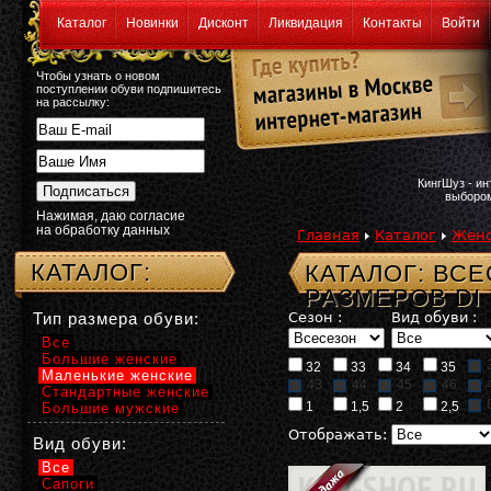
Каталог
Новинки
Дисконт
Ликвидация
Контакты
Войти
Чтобы узнать о новом
поступлении обуви подпишитесь
на рассылку:
КингШуз - и
выбором
Нажимая, даю согласие
на обработку данных
Главная
Каталог
Женс
КАТАЛОГ:
КАТАЛОГ: ВС
РАЗМЕРОВ DI
Тип размера обуви:
Сезон :
Вид обуви :
Все
Большие женские
32
33
34
35
Маленькие женские
43
44
45
46
Стандартные женские
1
1,5
2
2,5
Большие мужские
Отображать:
Вид обуви:
Все
Сапоги