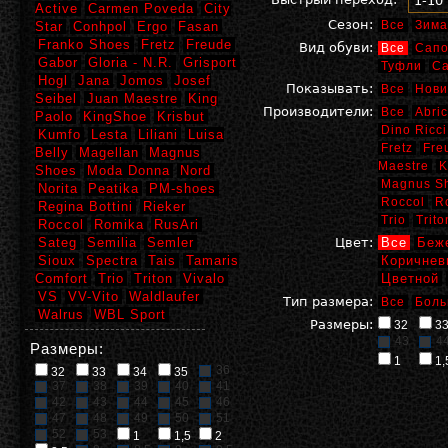
1-10
Active
Carmen Poveda
City
Сезон:
Все
Зима
Star
Conhpol
Ergo
Fasan
Franko Shoes
Fretz
Freude
Вид обуви:
Все
Сапо
Gabor
Gloria - N.R.
Grisport
Туфли
С
Hogl
Jana
Jomos
Josef
Показывать:
Все
Нови
Seibel
Juan Maestre
King
Производители:
Все
Abric
Paolo
KingShoe
Krisbut
Dino Ricci
Kumfo
Lesta
Liliani
Luisa
Fretz
Fre
Belly
Magellan
Magnus
Maestre
K
Shoes
Moda Donna
Nord
Magnus S
Norita
Peatika
PM-shoes
Roccol
R
Regina Bottini
Rieker
Trio
Trito
Roccol
Romika
RusAri
Sateg
Semilia
Semler
Цвет:
Все
Беж
Sioux
Spectra
Tais
Tamaris
Коричнев
Comfort
Trio
Triton
Vivalo
Цветной
VS
VV-Vito
Waldlaufer
Тип размера:
Все
Боль
Walrus
WBL Sport
Размеры:
32
3
43
4
Размеры:
1
1,
36
32
33
34
35
37
38
39
40
41
42
43
44
45
46
47
48
49
50
51
52
53
1
1,5
2