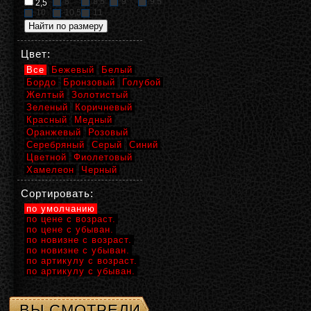
8
8,5
9
9,5
2,5
10
10,5
11
Цвет:
Все
Бежевый
Белый
Бордо
Бронзовый
Голубой
Желтый
Золотистый
Зеленый
Коричневый
Красный
Медный
Оранжевый
Розовый
Серебряный
Серый
Синий
Цветной
Фиолетовый
Хамелеон
Черный
Сортировать:
по умолчанию
по цене с возраст.
по цене с убыван.
по новизне с возраст.
по новизне с убыван.
по артикулу с возраст.
по артикулу с убыван.
ВЫ СМОТРЕЛИ