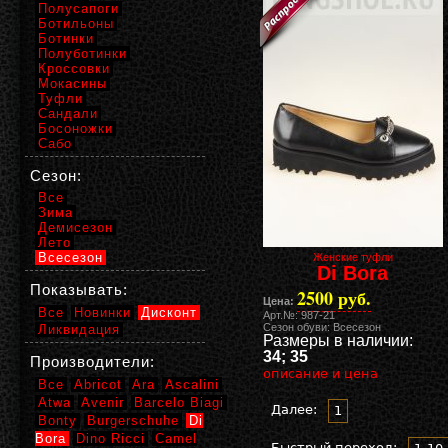
Полусапоги
Ботильоны
Ботинки
Полуботинки
Кроссовки
Мокасины
Туфли
Сандали
Босоножки
Сабо
Сезон:
Все
Зима
Демисезон
Лето
Всесезон
Женские туфли
Di Bora
Показывать:
2500 руб.
Цена:
Все
Новинки
Дисконт
Арт.№: 987-21
Сезон обуви: Всесезон
Ликвидация
Размеры в наличии:
34; 35
Производители:
описание и цена
Все
Abricot
Ara
Ascalini
Atwa
Avenir
Barcelo Biagi
Далее:
1
Bonty
Burgerschuhe
Di
Bora
Dino Ricci
Camel
Быстрый переход: