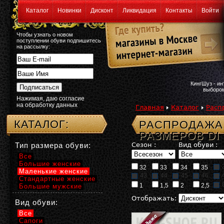
Каталог
Новинки
Дисконт
Ликвидация
Контакты
Войти
Чтобы узнать о новом
поступлении обуви подпишитесь
на рассылку:
КингШуз - и
выбором
Нажимая, даю согласие
на обработку данных
Главная
Каталог
Расп
КАТАЛОГ:
РАСПРОДАЖА:
РАЗМЕРОВ DI
Тип размера обуви:
Сезон :
Вид обуви :
Все
Большие женские
32
33
34
35
Маленькие женские
43
44
45
46
Стандартные женские
1
1,5
2
2,5
Большие мужские
Отображать:
Вид обуви:
Все
Сапоги