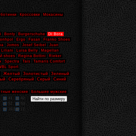
уботинки
Кроссовки
Мокасины
i
Bonty
Burgerschuhe
Di Bora
onhpol
Ergo
Fasan
Franko Shoes
na
Jomos
Josef Seibel
Juan
Liliani
Luisa Belly
Magellan
M-shoes
Regina Bottini
Rieker
x
Spectra
Tais
Tamaris Comfort
WBL Sport
й
Желтый
Золотистый
Зеленый
вый
Серебряный
Серый
Синий
тные женские
Большие мужские
41
42
52
53
10,5
11