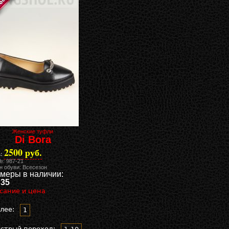
Женские туфли
Di Bora
2500 руб.
:
№: 987-21
н обуви: Всесезон
меры в наличии:
 35
сание и цена
лее:
1
стрый переход: