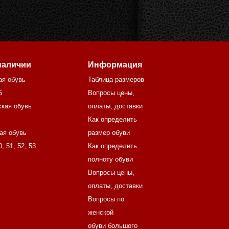
наличии
Информация
ая обувь
Таблица размеров
5
Вопросы цены,
кая обувь
оплаты, доставки
Как определить
ая обувь
размер обуви
0
,
51
,
52
,
53
Как определить
полноту обуви
Вопросы цены,
оплаты, доставки
Вопросы по
женской
обуви большого