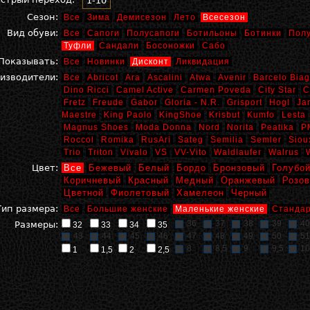
1-10
Сезон:
Все
Зима
Демисезон
Лето
Всесезон
Вид обуви:
Все
Сапоги
Полусапоги
Ботильоны
Ботинки
Пол
Туфли
Сандали
Босоножки
Сабо
Показывать:
Все
Новинки
Дисконт
Ликвидация
изводители:
Все
Abricot
Ara
Ascalini
Atwa
Avenir
Barcelo Biag
Dino Ricci
Camel Active
Carmen Poveda
City Star
C
Fretz
Freude
Gabor
Gloria - N.R.
Grisport
Hogl
Ja
Maestre
King Paolo
KingShoe
Krisbut
Kumfo
Lesta
Magnus Shoes
Moda Donna
Nord
Norita
Peatika
P
Roccol
Romika
RusAri
Sateg
Semilia
Semler
Siou
Trio
Triton
Vivalo
VS
VV-Vito
Waldlaufer
Walrus
Цвет:
Все
Бежевый
Белый
Бордо
Бронзовый
Голубо
Коричневый
Красный
Медный
Оранжевый
Розо
Цветной
Фиолетовый
Хамелеон
Черный
Тип размера:
Все
Большие женские
Маленькие женские
Стандар
36
37
38
39
40
Размеры:
32
33
34
35
43
44
45
46
47
48
49
50
51
8
8,5
9
9,5
10
1
1,5
2
2,5