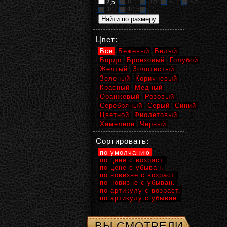
8
8,5
9
9,5
2,5
10
10,5
11
Цвет:
Все
Бежевый
Белый
Бордо
Бронзовый
Голубой
Желтый
Золотистый
Зеленый
Коричневый
Красный
Медный
Оранжевый
Розовый
Серебряный
Серый
Синий
Цветной
Фиолетовый
Хамелеон
Черный
Сортировать:
по умолчанию
по цене с возраст.
по цене с убыван.
по новизне с возраст.
по новизне с убыван.
по артикулу с возраст.
по артикулу с убыван.
ВЫ СМОТРЕЛИ