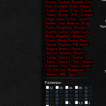
Active
Carmen Poveda
City
Star
Conhpol
Ergo
Fasan
Franko Shoes
Fretz
Freude
Gabor
Gloria - N.R.
Grisport
Hogl
Jana
Jomos
Josef
Seibel
Juan Maestre
King
Про
Paolo
KingShoe
Krisbut
Kumfo
Lesta
Liliani
Luisa
Belly
Magellan
Magnus
Shoes
Moda Donna
Nord
Norita
Peatika
PM-shoes
Regina Bottini
Rieker
Roccol
Romika
RusAri
Sateg
Semilia
Semler
Sioux
Spectra
Tais
Tamaris
Comfort
Trio
Triton
Vivalo
VS
VV-Vito
Waldlaufer
Walrus
WBL Sport
Размеры:
36
32
33
34
35
37
38
39
40
41
42
43
44
45
46
47
48
49
50
51
52
53
1
1,5
2