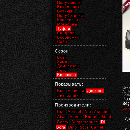
Полусапоги
Ботильоны
Ботинки
Полуботинки
Кроссовки
Мокасины
Туфли
Сандали
Босоножки
Сабо
Сезон:
Все
Зима
Демисезон
Лето
Всесезон
Показывать:
Цена
Все
Новинки
Дисконт
Арт.
Сезо
Ликвидация
Раз
34;
Производители:
опи
Все
Abricot
Ara
Ascalini
Atwa
Avenir
Barcelo Biagi
Да
Bonty
Burgerschuhe
Di
Bora
Dino Ricci
Camel
Бы