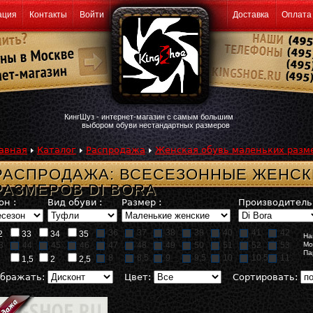
ация
Контакты
Войти
Доставка
Оплата
КингШуз - интернет-магазин с самым большим
выбором обуви нестандартных размеров
авная
Каталог
Распродажа
Женская обувь маленьких разм
РАСПРОДАЖА: ВСЕСЕЗОННЫЕ ЖЕНСК
РАЗМЕРОВ DI BORA
он :
Вид обуви :
Размер :
Производитель 
36
37
38
39
40
41
42
2
33
34
35
На
3
44
45
46
47
48
49
50
51
52
53
Мо
Па
8
8,5
9
9,5
10
10,5
11
1,5
2
2,5
бражать:
Цвет:
Сортировать: