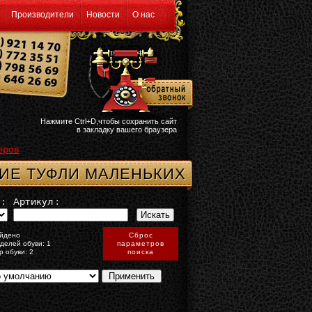
Производители
Новости
О нас
Нажмите Ctrl+D,чтобы сохранить сайт
в закладку вашего браузера
еров
ИЕ ТУФЛИ МАЛЕНЬКИХ
:
Артикул :
йдено
Сброс
делей обуви: 1
параметров
р обуви: 2
поиска