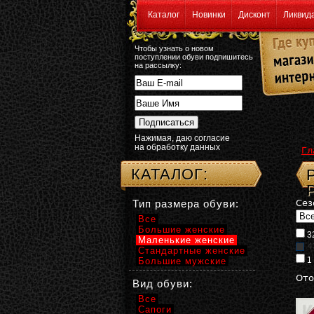
Каталог
Новинки
Дисконт
Ликвид
Чтобы узнать о новом
поступлении обуви подпишитесь
на рассылку:
Нажимая, даю согласие
на обработку данных
Гл
КАТАЛОГ:
Тип размера обуви:
Сез
Все
Большие женские
3
Маленькие женские
4
Стандартные женские
1
Большие мужские
Ото
Вид обуви:
Все
Сапоги