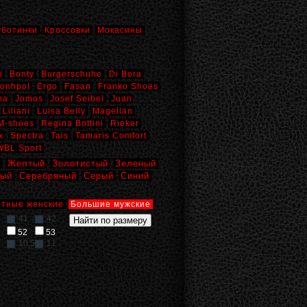
уботинки
Кроссовки
Мокасины
i
Bonty
Burgerschuhe
Di Bora
onhpol
Ergo
Fasan
Franko Shoes
na
Jomos
Josef Seibel
Juan
Liliani
Luisa Belly
Magellan
M-shoes
Regina Bottini
Rieker
x
Spectra
Tais
Tamaris Comfort
WBL Sport
й
Желтый
Золотистый
Зеленый
вый
Серебряный
Серый
Синий
тные женские
Большие мужские
41
42
52
53
10,5
11