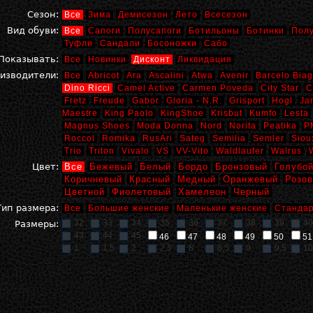
Сезон:
Все
Зима
Демисезон
Лето
Всесезон
Вид обуви:
Все
Сапоги
Полусапоги
Ботильоны
Ботинки
Пол
Туфли
Сандали
Босоножки
Сабо
Показывать:
Все
Новинки
Дисконт
Ликвидация
изводители:
Все
Abricot
Ara
Ascalini
Atwa
Avenir
Barcelo Biag
Dino Ricci
Camel Active
Carmen Poveda
City Star
C
Fretz
Freude
Gabor
Gloria - N.R.
Grisport
Hogl
Ja
Maestre
King Paolo
KingShoe
Krisbut
Kumfo
Lesta
Magnus Shoes
Moda Donna
Nord
Norita
Peatika
P
Roccol
Romika
RusAri
Sateg
Semilia
Semler
Siou
Trio
Triton
Vivalo
VS
VV-Vito
Waldlaufer
Walrus
Цвет:
Все
Бежевый
Белый
Бордо
Бронзовый
Голубо
Коричневый
Красный
Медный
Оранжевый
Розо
Цветной
Фиолетовый
Хамелеон
Черный
Тип размера:
Все
Большие женские
Маленькие женские
Стандар
32
33
34
35
36
37
38
39
40
Размеры:
43
44
45
46
47
48
49
50
51
1
1,5
2
2,5
8
8,5
9
9,5
10