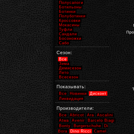
Полусапоги
Ботильоны
Ботинки
Полуботинки
Кроссовки
Мокасины
Туфли
Про
Сандали
Босоножки
Сабо
Сезон:
Все
Зима
Демисезон
Лето
Всесезон
Показывать:
Все
Новинки
Дисконт
Ликвидация
Производители:
Все
Abricot
Ara
Ascalini
Atwa
Avenir
Barcelo Biagi
Bonty
Burgerschuhe
Di
Bora
Dino Ricci
Camel