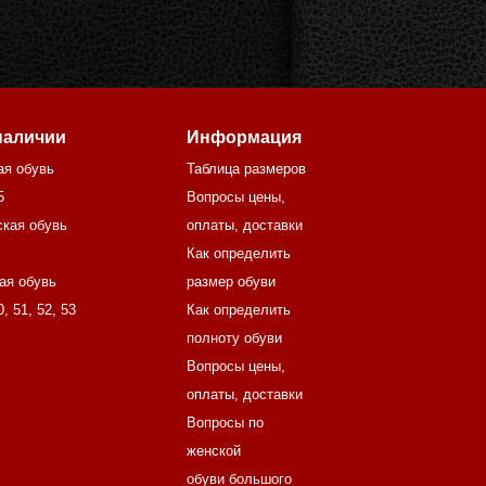
наличии
Информация
ая обувь
Таблица размеров
5
Вопросы цены,
кая обувь
оплаты, доставки
Как определить
ая обувь
размер обуви
0
,
51
,
52
,
53
Как определить
полноту обуви
Вопросы цены,
оплаты, доставки
Вопросы по
женской
обуви большого