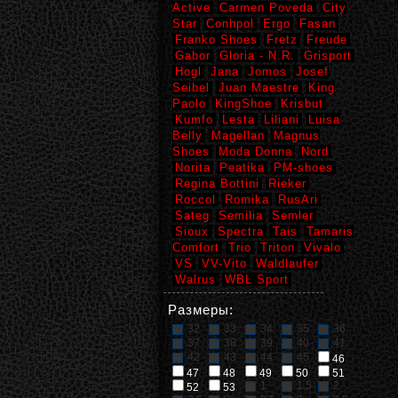
Active
Carmen Poveda
City
Star
Conhpol
Ergo
Fasan
Franko Shoes
Fretz
Freude
Gabor
Gloria - N.R.
Grisport
Hogl
Jana
Jomos
Josef
Seibel
Juan Maestre
King
Paolo
KingShoe
Krisbut
Kumfo
Lesta
Liliani
Luisa
Belly
Magellan
Magnus
Shoes
Moda Donna
Nord
Norita
Peatika
PM-shoes
Regina Bottini
Rieker
Roccol
Romika
RusAri
Sateg
Semilia
Semler
Sioux
Spectra
Tais
Tamaris
Comfort
Trio
Triton
Vivalo
VS
VV-Vito
Waldlaufer
Walrus
WBL Sport
Размеры:
32
33
34
35
36
37
38
39
40
41
42
43
44
45
46
47
48
49
50
51
1
1,5
2
52
53