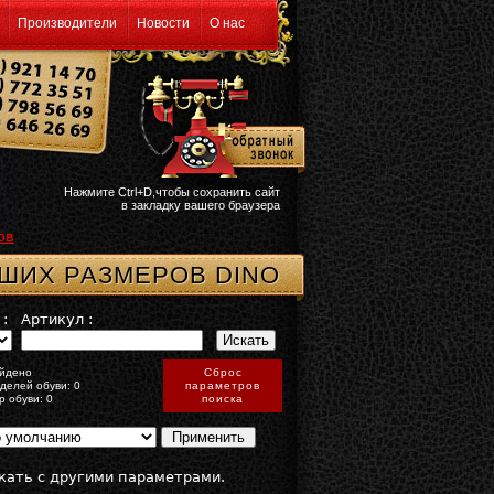
Производители
Новости
О нас
Нажмите Ctrl+D,чтобы сохранить сайт
в закладку вашего браузера
ов
ШИХ РАЗМЕРОВ DINO
:
Артикул :
йдено
Сброс
делей обуви: 0
параметров
р обуви: 0
поиска
кать с другими параметрами.