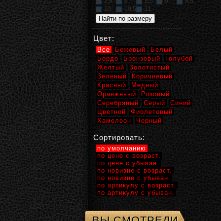
2,5
8
8,5
9
9,5
10
10,5
11
Цвет:
Все
Бежевый
Белый
Бордо
Бронзовый
Голубой
Желтый
Золотистый
Зеленый
Коричневый
Красный
Медный
Оранжевый
Розовый
Серебряный
Серый
Синий
Цветной
Фиолетовый
Хамелеон
Черный
Сортировать:
по умолчанию
по цене с возраст.
по цене с убыван.
по новизне с возраст.
по новизне с убыван.
по артикулу с возраст.
по артикулу с убыван.
ВЫ СМОТРЕЛИ