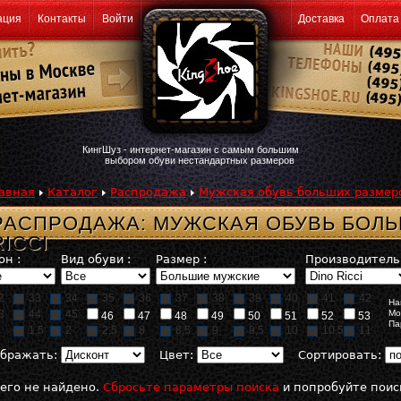
ация
Контакты
Войти
Доставка
Оплата
КингШуз - интернет-магазин с самым большим
выбором обуви нестандартных размеров
авная
Каталог
Распродажа
Мужская обувь больших размер
РАСПРОДАЖА: МУЖСКАЯ ОБУВЬ БОЛЬ
RICCI
он :
Вид обуви :
Размер :
Производитель 
2
33
34
35
36
37
38
39
40
41
42
На
3
44
45
Мо
46
47
48
49
50
51
52
53
Па
1,5
2
2,5
8
8,5
9
9,5
10
10,5
11
бражать:
Цвет:
Сортировать:
его не найдено.
Сбросьте параметры поиска
и попробуйте поис