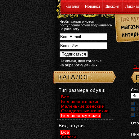
Каталог
Новинки
Дисконт
Ликвид
Чтобы узнать о новом
поступлении обуви подпишитесь
на рассылку:
Нажимая, даю согласие
на обработку данных
Гл
КАТАЛОГ:
Тип размера обуви:
Сез
Все
Большие женские
3
Маленькие женские
4
Стандартные женские
1
Большие мужские
Ото
Вид обуви:
Все
Нич
Сапоги