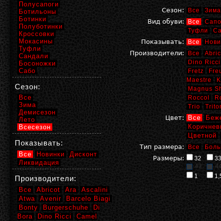
Полусапоги
Сезон:
Все
Зима
Ботильоны
Ботинки
Вид обуви:
Все
Сапо
Полуботинки
Туфли
С
Кроссовки
Мокасины
Показывать:
Все
Нови
Туфли
Производители:
Все
Abric
Сандали
Dino Ricci
Босоножки
Сабо
Fretz
Fre
Maestre
K
Сезон:
Magnus S
Все
Roccol
R
Зима
Trio
Trito
Демисезон
Цвет:
Все
Беж
Лето
Коричнев
Всесезон
Цветной
Показывать:
Тип размера:
Все
Боль
Все
Новинки
Дисконт
Размеры:
32
3
Ликвидация
43
4
1
1,
Производители:
Все
Abricot
Ara
Ascalini
Atwa
Avenir
Barcelo Biagi
Bonty
Burgerschuhe
Di
Bora
Dino Ricci
Camel