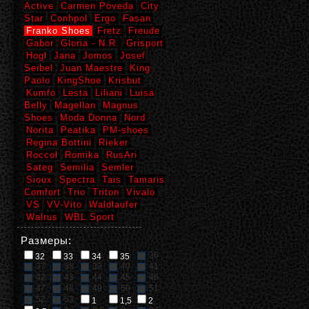
Active
Carmen Poveda
City
Star
Conhpol
Ergo
Fasan
Franko Shoes
Fretz
Freude
Gabor
Gloria - N.R.
Grisport
Hogl
Jana
Jomos
Josef
Seibel
Juan Maestre
King
Paolo
KingShoe
Krisbut
Kumfo
Lesta
Liliani
Luisa
Belly
Magellan
Magnus
Shoes
Moda Donna
Nord
Norita
Peatika
PM-shoes
Regina Bottini
Rieker
Roccol
Romika
RusAri
Sateg
Semilia
Semler
Sioux
Spectra
Tais
Tamaris
Comfort
Trio
Triton
Vivalo
VS
VV-Vito
Waldlaufer
Walrus
WBL Sport
Размеры:
36
32
33
34
35
37
38
39
40
41
42
43
44
45
46
47
48
49
50
51
52
53
1
1,5
2