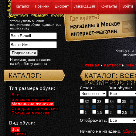
Каталог
Новинки
Дисконт
Ликвидация
Контакты
Войти
Чтобы узнать о новом
поступлении обуви подпишитесь
на рассылку:
КингШуз - и
выбором
Нажимая, даю согласие
на обработку данных
Главная
Каталог
Женс
КАТАЛОГ:
КАТАЛОГ: ВС
РАЗМЕРОВ F
Тип размера обуви:
Сезон :
Вид обуви :
Все
Большие женские
32
33
34
35
Маленькие женские
43
44
45
46
Стандартные женские
1
1,5
2
2,5
Большие мужские
Отображать:
Вид обуви:
Все
Ничего не найдено.
Сброс
Сапоги