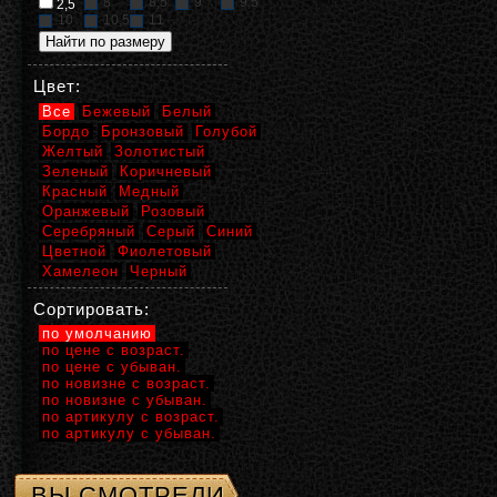
8
8,5
9
9,5
2,5
10
10,5
11
Цвет:
Все
Бежевый
Белый
Бордо
Бронзовый
Голубой
Желтый
Золотистый
Зеленый
Коричневый
Красный
Медный
Оранжевый
Розовый
Серебряный
Серый
Синий
Цветной
Фиолетовый
Хамелеон
Черный
Сортировать:
по умолчанию
по цене с возраст.
по цене с убыван.
по новизне с возраст.
по новизне с убыван.
по артикулу с возраст.
по артикулу с убыван.
ВЫ СМОТРЕЛИ