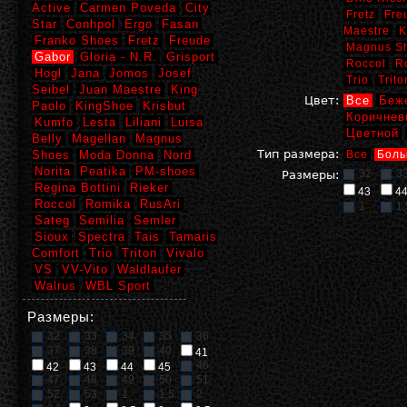
Active
Carmen Poveda
City
Fretz
Fre
Star
Conhpol
Ergo
Fasan
Maestre
K
Franko Shoes
Fretz
Freude
Magnus S
Gabor
Gloria - N.R.
Grisport
Roccol
R
Hogl
Jana
Jomos
Josef
Trio
Trito
Seibel
Juan Maestre
King
Цвет:
Все
Беж
Paolo
KingShoe
Krisbut
Коричнев
Kumfo
Lesta
Liliani
Luisa
Цветной
Belly
Magellan
Magnus
Тип размера:
Shoes
Moda Donna
Nord
Все
Боль
Norita
Peatika
PM-shoes
32
3
Размеры:
Regina Bottini
Rieker
43
4
Roccol
Romika
RusAri
1
1,
Sateg
Semilia
Semler
Sioux
Spectra
Tais
Tamaris
Comfort
Trio
Triton
Vivalo
VS
VV-Vito
Waldlaufer
Walrus
WBL Sport
Размеры:
32
33
34
35
36
37
38
39
40
41
46
42
43
44
45
47
48
49
50
51
52
53
1
1,5
2