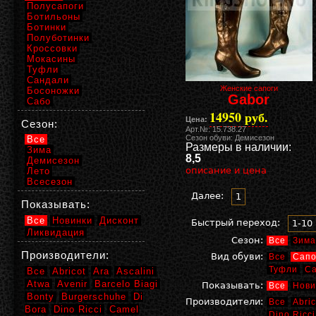
Полусапоги
Ботильоны
Ботинки
Полуботинки
Кроссовки
Мокасины
Туфли
Сандали
Женские сапоги
Босоножки
Gabor
Сабо
14950 руб.
Цена:
Сезон:
Арт.№: 15.738.27
Сезон обуви: Демисезон
Все
Размеры в наличии:
Зима
8,5
Демисезон
описание и цена
Лето
Всесезон
Далее:
1
Показывать:
Все
Новинки
Дисконт
Быстрый переход:
1-10
Ликвидация
Сезон:
Все
Зима
Производители:
Вид обуви:
Все
Сапо
Туфли
С
Все
Abricot
Ara
Ascalini
Atwa
Avenir
Barcelo Biagi
Показывать:
Все
Нови
Bonty
Burgerschuhe
Di
Производители:
Все
Abric
Bora
Dino Ricci
Camel
Dino Ricci