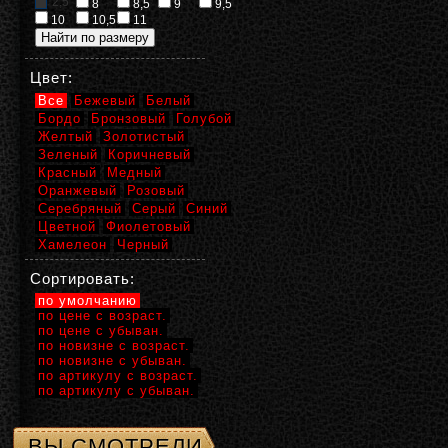
2,5
8
8,5
9
9,5
10
10,5
11
Цвет:
Все
Бежевый
Белый
Бордо
Бронзовый
Голубой
Желтый
Золотистый
Зеленый
Коричневый
Красный
Медный
Оранжевый
Розовый
Серебряный
Серый
Синий
Цветной
Фиолетовый
Хамелеон
Черный
Сортировать:
по умолчанию
по цене с возраст.
по цене с убыван.
по новизне с возраст.
по новизне с убыван.
по артикулу с возраст.
по артикулу с убыван.
ВЫ СМОТРЕЛИ