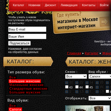
Каталог
Новинки
Дисконт
Ликвидация
Контакты
Войти
Чтобы узнать о новом
поступлении обуви подпишитесь
на рассылку:
КингШуз - и
выбором
Нажимая, даю согласие
на обработку данных
Главная
Каталог
Женс
КАТАЛОГ:
КАТАЛОГ: ЖЕ
Тип размера обуви:
Сезон :
Вид обуви :
Все
Большие женские
32
33
34
35
Маленькие женские
46
43
44
45
Стандартные женские
1
1,5
2
2,5
Большие мужские
Отображать:
Вид обуви:
Все
Сапоги