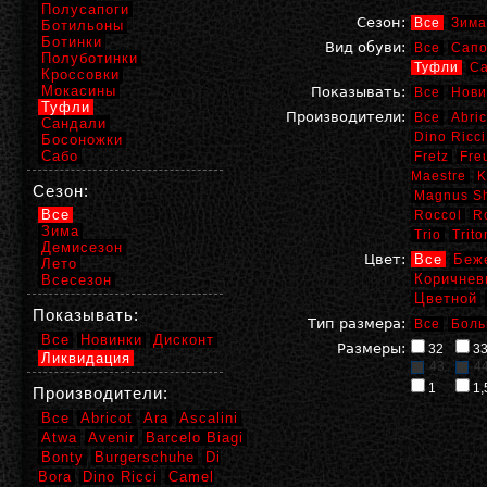
Полусапоги
Сезон:
Все
Зима
Ботильоны
Ботинки
Вид обуви:
Все
Сапо
Полуботинки
Туфли
С
Кроссовки
Мокасины
Показывать:
Все
Нови
Туфли
Производители:
Все
Abric
Сандали
Dino Ricci
Босоножки
Сабо
Fretz
Fre
Maestre
K
Сезон:
Magnus S
Все
Roccol
R
Зима
Trio
Trito
Демисезон
Цвет:
Все
Беж
Лето
Коричнев
Всесезон
Цветной
Показывать:
Тип размера:
Все
Боль
Все
Новинки
Дисконт
Размеры:
32
3
Ликвидация
43
4
1
1,
Производители:
Все
Abricot
Ara
Ascalini
Atwa
Avenir
Barcelo Biagi
Bonty
Burgerschuhe
Di
Bora
Dino Ricci
Camel