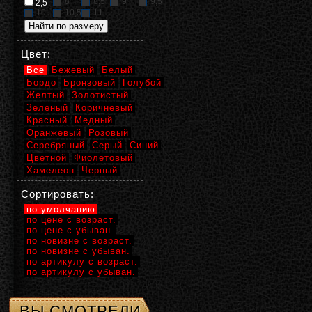
8
8,5
9
9,5
2,5
10
10,5
11
Цвет:
Все
Бежевый
Белый
Бордо
Бронзовый
Голубой
Желтый
Золотистый
Зеленый
Коричневый
Красный
Медный
Оранжевый
Розовый
Серебряный
Серый
Синий
Цветной
Фиолетовый
Хамелеон
Черный
Сортировать:
по умолчанию
по цене с возраст.
по цене с убыван.
по новизне с возраст.
по новизне с убыван.
по артикулу с возраст.
по артикулу с убыван.
ВЫ СМОТРЕЛИ