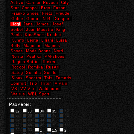
Active
Carmen Poveda
City
Star
Conhpol
Ergo
Fasan
Franko Shoes
Fretz
Freude
Gabor
Gloria - N.R.
Grisport
Hogl
Jana
Jomos
Josef
Seibel
Juan Maestre
King
Paolo
KingShoe
Krisbut
Kumfo
Lesta
Liliani
Luisa
Belly
Magellan
Magnus
Shoes
Moda Donna
Nord
Norita
Peatika
PM-shoes
Regina Bottini
Rieker
Roccol
Romika
RusAri
Sateg
Semilia
Semler
Sioux
Spectra
Tais
Tamaris
Comfort
Trio
Triton
Vivalo
VS
VV-Vito
Waldlaufer
Walrus
WBL Sport
Размеры:
36
32
33
34
35
37
38
39
40
41
42
43
44
45
46
47
48
49
50
51
52
53
1
1,5
2