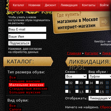
Каталог
Новинки
Дисконт
Ликвидация
Контакты
Войти
Чтобы узнать о новом
поступлении обуви подпишитесь
на рассылку:
КингШуз - и
выбором
Нажимая, даю согласие
на обработку данных
Главная
Каталог
Ликв
КАТАЛОГ:
ЛИКВИДАЦИЯ:
HOGL
Тип размера обуви:
Сезон :
Вид обуви :
Все
Большие женские
32
33
34
35
Маленькие женские
43
44
45
46
Стандартные женские
1
1,5
2
2,5
Большие мужские
Отображать:
Вид обуви:
Все
Ничего не найдено.
Сброс
Сапоги