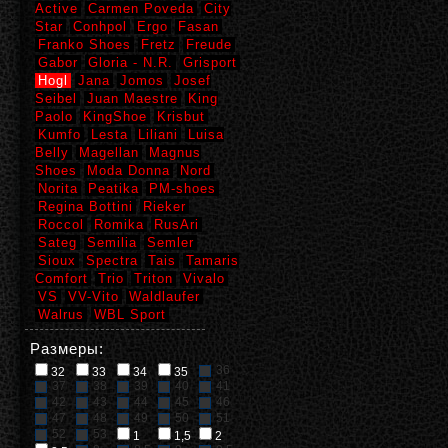
Active
Carmen Poveda
City
Star
Conhpol
Ergo
Fasan
Franko Shoes
Fretz
Freude
Gabor
Gloria - N.R.
Grisport
Hogl
Jana
Jomos
Josef
Seibel
Juan Maestre
King
Paolo
KingShoe
Krisbut
Kumfo
Lesta
Liliani
Luisa
Belly
Magellan
Magnus
Shoes
Moda Donna
Nord
Norita
Peatika
PM-shoes
Regina Bottini
Rieker
Roccol
Romika
RusAri
Sateg
Semilia
Semler
Sioux
Spectra
Tais
Tamaris
Comfort
Trio
Triton
Vivalo
VS
VV-Vito
Waldlaufer
Walrus
WBL Sport
Размеры:
36
32
33
34
35
37
38
39
40
41
42
43
44
45
46
47
48
49
50
51
52
53
1
1,5
2