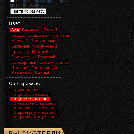
8
8,5
9
9,5
2,5
10
10,5
11
Цвет:
Все
Бежевый
Белый
Бордо
Бронзовый
Голубой
Желтый
Золотистый
Зеленый
Коричневый
Красный
Медный
Оранжевый
Розовый
Серебряный
Серый
Синий
Цветной
Фиолетовый
Хамелеон
Черный
Сортировать:
по умолчанию
по цене с возраст.
по цене с убыван.
по новизне с возраст.
по новизне с убыван.
по артикулу с возраст.
по артикулу с убыван.
ВЫ СМОТРЕЛИ