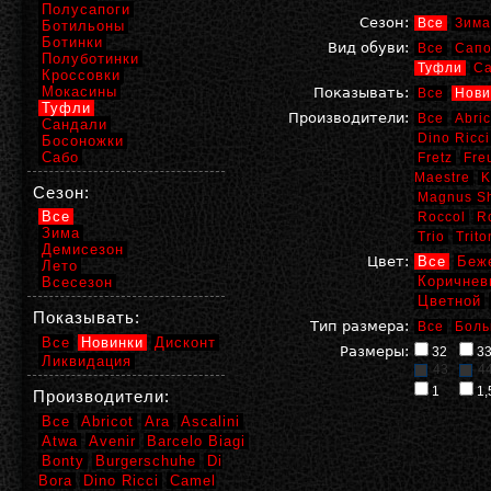
Полусапоги
Сезон:
Все
Зима
Ботильоны
Ботинки
Вид обуви:
Все
Сапо
Полуботинки
Туфли
С
Кроссовки
Мокасины
Показывать:
Все
Нови
Туфли
Производители:
Все
Abric
Сандали
Dino Ricci
Босоножки
Сабо
Fretz
Fre
Maestre
K
Сезон:
Magnus S
Все
Roccol
R
Зима
Trio
Trito
Демисезон
Цвет:
Все
Беж
Лето
Коричнев
Всесезон
Цветной
Показывать:
Тип размера:
Все
Боль
Все
Новинки
Дисконт
Размеры:
32
3
Ликвидация
43
4
1
1,
Производители:
Все
Abricot
Ara
Ascalini
Atwa
Avenir
Barcelo Biagi
Bonty
Burgerschuhe
Di
Bora
Dino Ricci
Camel