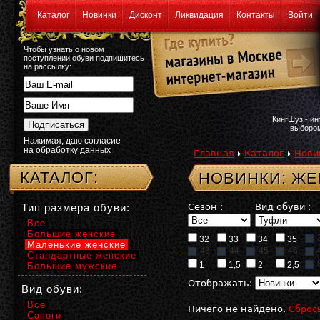
Каталог
Новинки
Дисконт
Ликвидация
Контакты
Войти
Чтобы узнать о новом
поступлении обуви подпишитесь
на рассылку:
КингШуз - и
выбором
Нажимая, даю согласие
на обработку данных
Главная
Каталог
Нови
КАТАЛОГ:
НОВИНКИ: ЖЕ
Тип размера обуви:
Сезон :
Вид обуви :
Все
Большие женские
32
33
34
35
Маленькие женские
43
44
45
46
Стандартные женские
1
1,5
2
2,5
Большие мужские
Отображать:
Вид обуви:
Все
Ничего не найдено.
Сброс
Сапоги