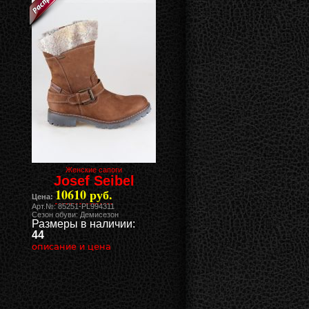
Женские сапоги
Josef Seibel
10610 руб.
Цена:
Арт.№: 85251-PL994311
Сезон обуви: Демисезон
Размеры в наличии:
44
описание и цена