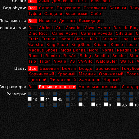
Сезон:
Все
Зима
Демисезон
Лето
Всесезон
Вид обуви:
Все
Сапоги
Полусапоги
Ботильоны
Ботинки
Пол
Туфли
Сандали
Босоножки
Сабо
Показывать:
Все
Новинки
Дисконт
Ликвидация
изводители:
Все
Abricot
Ara
Ascalini
Atwa
Avenir
Barcelo Biag
Dino Ricci
Camel Active
Carmen Poveda
City Star
C
Fretz
Freude
Gabor
Gloria - N.R.
Grisport
Hogl
Ja
Maestre
King Paolo
KingShoe
Krisbut
Kumfo
Lesta
Magnus Shoes
Moda Donna
Nord
Norita
Peatika
P
Roccol
Romika
RusAri
Sateg
Semilia
Semler
Siou
Trio
Triton
Vivalo
VS
VV-Vito
Waldlaufer
Walrus
Цвет:
Все
Бежевый
Белый
Бордо
Бронзовый
Голубо
Коричневый
Красный
Медный
Оранжевый
Розо
Цветной
Фиолетовый
Хамелеон
Черный
Тип размера:
Все
Большие женские
Маленькие женские
Стандар
32
33
34
35
36
37
38
39
40
Размеры:
46
47
48
49
50
51
43
44
45
1
1,5
2
2,5
8
8,5
9
9,5
10