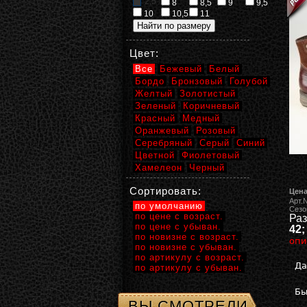
2,5
8
8,5
9
9,5
10
10,5
11
Цвет:
Все
Бежевый
Белый
Бордо
Бронзовый
Голубой
Желтый
Золотистый
Зеленый
Коричневый
Красный
Медный
Оранжевый
Розовый
Серебряный
Серый
Синий
Цветной
Фиолетовый
Хамелеон
Черный
Сортировать:
Цена
Арт.
по умолчанию
Сезо
по цене с возраст.
Раз
по цене с убыван.
42;
по новизне с возраст.
опи
по новизне с убыван.
по артикулу с возраст.
Да
по артикулу с убыван.
Бы
ВЫ СМОТРЕЛИ