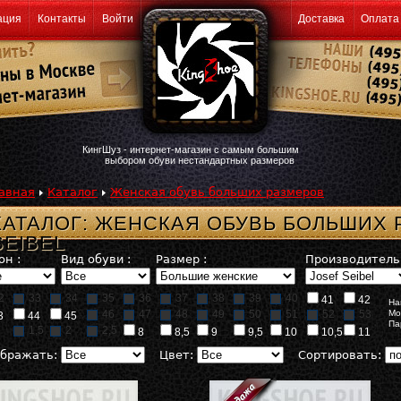
ация
Контакты
Войти
Доставка
Оплата
КингШуз - интернет-магазин с самым большим
выбором обуви нестандартных размеров
авная
Каталог
Женская обувь больших размеров
КАТАЛОГ: ЖЕНСКАЯ ОБУВЬ БОЛЬШИХ 
SEIBEL
он :
Вид обуви :
Размер :
Производитель 
2
33
34
35
36
37
38
39
40
41
42
На
46
47
48
49
50
51
52
53
Мо
3
44
45
Па
1,5
2
2,5
8
8,5
9
9,5
10
10,5
11
бражать:
Цвет:
Сортировать: