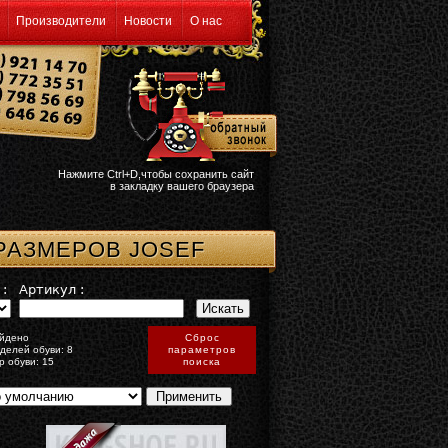
Производители
Новости
О нас
Нажмите Ctrl+D,чтобы сохранить сайт
в закладку вашего браузера
РАЗМЕРОВ JOSEF
:
Артикул :
йдено
Сброс
делей обуви: 8
параметров
р обуви: 15
поиска