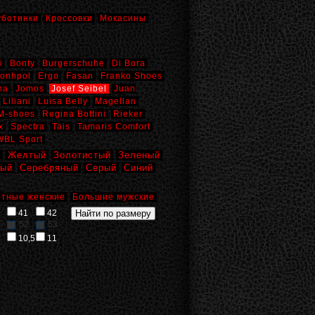
уботинки
Кроссовки
Мокасины
i
Bonty
Burgerschuhe
Di Bora
onhpol
Ergo
Fasan
Franko Shoes
na
Jomos
Josef Seibel
Juan
Liliani
Luisa Belly
Magellan
M-shoes
Regina Bottini
Rieker
x
Spectra
Tais
Tamaris Comfort
WBL Sport
й
Желтый
Золотистый
Зеленый
вый
Серебряный
Серый
Синий
тные женские
Большие мужские
41
42
52
53
10,5
11