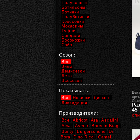
Полусапоги
Ботильоны
Ботинки
Полуботинки
Кроссовки
Мокасины
Туфли
Сандали
Босоножки
Сабо
Сезон:
Все
Зима
Демисезон
Лето
Всесезон
Показывать:
Цена
Арт.
Все
Новинки
Дисконт
Сезо
Ликвидация
Раз
45
Производители:
опи
Все
Abricot
Ara
Ascalini
Atwa
Avenir
Barcelo Biagi
Bonty
Burgerschuhe
Di
Bora
Dino Ricci
Camel