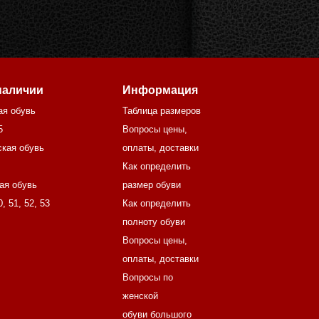
наличии
Информация
ая обувь
Таблица размеров
5
Вопросы цены,
кая обувь
оплаты, доставки
Как определить
ая обувь
размер обуви
0
,
51
,
52
,
53
Как определить
полноту обуви
Вопросы цены,
оплаты, доставки
Вопросы по
женской
обуви большого