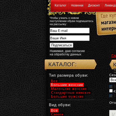
Каталог
Новинки
Дисконт
Ликвид
Чтобы узнать о новом
поступлении обуви подпишитесь
на рассылку:
Нажимая, даю согласие
на обработку данных
Гл
КАТАЛОГ:
Тип размера обуви:
Сез
Все
Большие женские
3
Маленькие женские
4
Стандартные женские
1
Большие мужские
Ото
Вид обуви:
Все
Сапоги