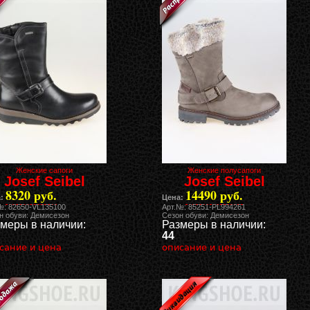
Женские сапоги
Женские полусапоги
Josef Seibel
Josef Seibel
8320 руб.
14490 руб.
:
Цена:
№: 82650-VL135100
Арт.№: 85251-PL994261
н обуви: Демисезон
Сезон обуви: Демисезон
меры в наличии:
Размеры в наличии:
44
сание и цена
описание и цена