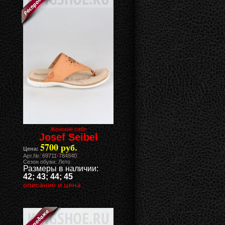
Женские сабо
Josef Seibel
5700 руб.
Цена:
Арт.№: 69711-784840
Сезон обуви: Лето
Размеры в наличии:
42; 43; 44; 45
описание и цена