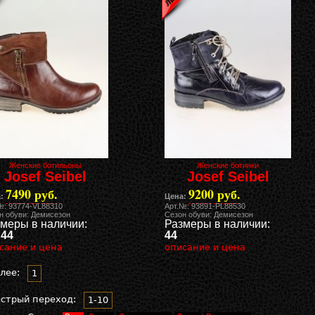
Женские ботильоны
Женские ботинки
Josef Seibel
Josef Seibel
7490 руб.
9200 руб.
:
Цена:
№: 93774-VL88310
Арт.№: 93891-PL88530
н обуви: Демисезон
Сезон обуви: Демисезон
меры в наличии:
Размеры в наличии:
 44
44
сание и цена
описание и цена
лее:
1
стрый переход:
1-10