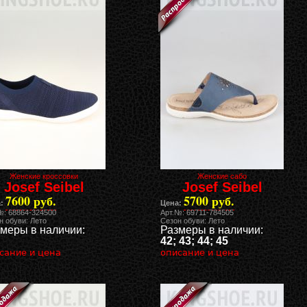
Женские кроссовки
Женские сабо
Josef Seibel
Josef Seibel
7600 руб.
5700 руб.
:
Цена:
№: 68864-324500
Арт.№: 69711-784505
н обуви: Лето
Сезон обуви: Лето
меры в наличии:
Размеры в наличии:
42; 43; 44; 45
сание и цена
описание и цена