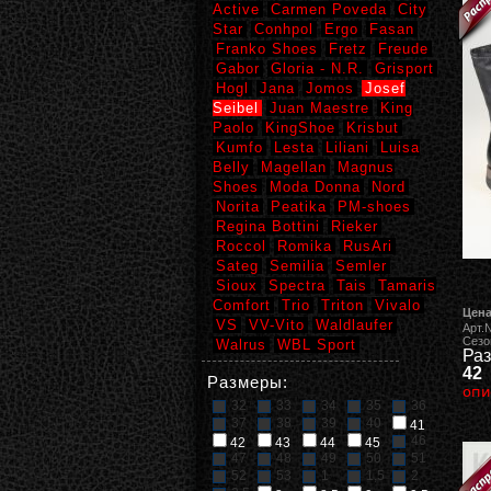
Active
Carmen Poveda
City
Star
Conhpol
Ergo
Fasan
Franko Shoes
Fretz
Freude
Gabor
Gloria - N.R.
Grisport
Hogl
Jana
Jomos
Josef
Seibel
Juan Maestre
King
Paolo
KingShoe
Krisbut
Kumfo
Lesta
Liliani
Luisa
Belly
Magellan
Magnus
Shoes
Moda Donna
Nord
Norita
Peatika
PM-shoes
Regina Bottini
Rieker
Roccol
Romika
RusAri
Sateg
Semilia
Semler
Sioux
Spectra
Tais
Tamaris
Comfort
Trio
Triton
Vivalo
Цена
VS
VV-Vito
Waldlaufer
Арт.
Сезо
Walrus
WBL Sport
Раз
42
Размеры:
опи
32
33
34
35
36
37
38
39
40
41
46
42
43
44
45
47
48
49
50
51
52
53
1
1,5
2