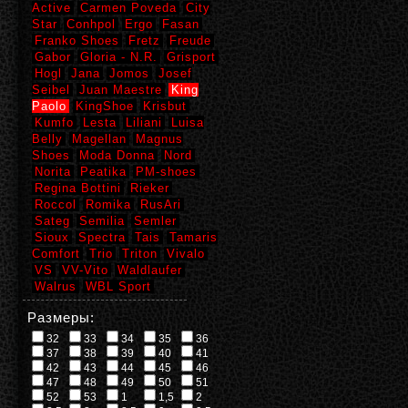
Active
Carmen Poveda
City
Star
Conhpol
Ergo
Fasan
Franko Shoes
Fretz
Freude
Gabor
Gloria - N.R.
Grisport
Hogl
Jana
Jomos
Josef
Seibel
Juan Maestre
King
Paolo
KingShoe
Krisbut
Kumfo
Lesta
Liliani
Luisa
Belly
Magellan
Magnus
Shoes
Moda Donna
Nord
Norita
Peatika
PM-shoes
Regina Bottini
Rieker
Roccol
Romika
RusAri
Sateg
Semilia
Semler
Sioux
Spectra
Tais
Tamaris
Comfort
Trio
Triton
Vivalo
VS
VV-Vito
Waldlaufer
Walrus
WBL Sport
Размеры:
32
33
34
35
36
37
38
39
40
41
42
43
44
45
46
47
48
49
50
51
52
53
1
1,5
2