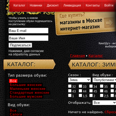
Каталог
Новинки
Дисконт
Ликвидация
Контакты
Войти
Чтобы узнать о новом
поступлении обуви подпишитесь
на рассылку:
КингШуз - и
выбором
Нажимая, даю согласие
на обработку данных
Главная
Каталог
КАТАЛОГ:
КАТАЛОГ: ЗИ
Тип размера обуви:
Сезон :
Вид обуви :
Все
Большие женские
32
33
34
35
Маленькие женские
43
44
45
46
Стандартные женские
1
1,5
2
2,5
Большие мужские
Отображать:
Вид обуви:
Все
Ничего не найдено.
Сброс
Сапоги