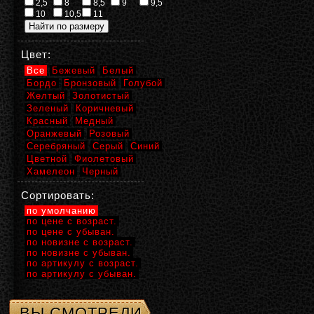
2,5
8
8,5
9
9,5
10
10,5
11
Цвет:
Все
Бежевый
Белый
Бордо
Бронзовый
Голубой
Желтый
Золотистый
Зеленый
Коричневый
Красный
Медный
Оранжевый
Розовый
Серебряный
Серый
Синий
Цветной
Фиолетовый
Хамелеон
Черный
Сортировать:
по умолчанию
по цене с возраст.
по цене с убыван.
по новизне с возраст.
по новизне с убыван.
по артикулу с возраст.
по артикулу с убыван.
ВЫ СМОТРЕЛИ