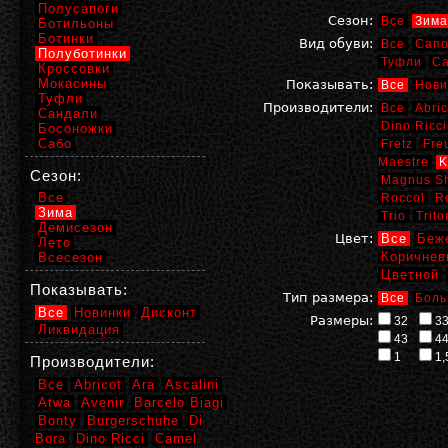
Полусапоги
Сезон:
Все
Зима
Ботильоны
Ботинки
Вид обуви:
Все
Сапо
Полуботинки
Туфли
С
Кроссовки
Мокасины
Показывать:
Все
Нови
Туфли
Производители:
Все
Abric
Сандали
Dino Ricci
Босоножки
Сабо
Fretz
Fre
Maestre
K
Сезон:
Magnus S
Все
Roccol
R
Зима
Trio
Trito
Демисезон
Цвет:
Все
Беж
Лето
Коричнев
Всесезон
Цветной
Показывать:
Тип размера:
Все
Боль
Все
Новинки
Дисконт
Размеры:
32
3
Ликвидация
43
4
1
1,
Производители:
Все
Abricot
Ara
Ascalini
Atwa
Avenir
Barcelo Biagi
Bonty
Burgerschuhe
Di
Bora
Dino Ricci
Camel