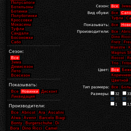
Полусапоги
Сезон:
Все
Зима
Ботильоны
Ботинки
Вид обуви:
Все
Сапо
Полуботинки
Туфли
С
Кроссовки
Мокасины
Показывать:
Все
Нови
Туфли
Производители:
Все
Abric
Сандали
Dino Ricci
Босоножки
Сабо
Fretz
Fre
Maestre
K
Сезон:
Magnus S
Все
Roccol
R
Зима
Trio
Trito
Демисезон
Цвет:
Все
Беж
Лето
Коричнев
Всесезон
Цветной
Показывать:
Тип размера:
Все
Боль
Все
Новинки
Дисконт
Размеры:
32
3
Ликвидация
43
4
1
1,
Производители:
Все
Abricot
Ara
Ascalini
Atwa
Avenir
Barcelo Biagi
Bonty
Burgerschuhe
Di
Bora
Dino Ricci
Camel