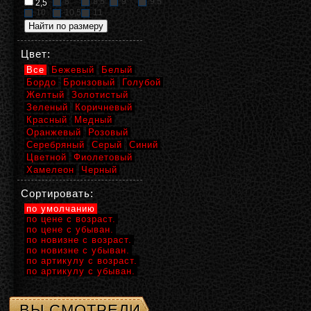
8
8,5
9
9,5
2,5
10
10,5
11
Цвет:
Все
Бежевый
Белый
Бордо
Бронзовый
Голубой
Желтый
Золотистый
Зеленый
Коричневый
Красный
Медный
Оранжевый
Розовый
Серебряный
Серый
Синий
Цветной
Фиолетовый
Хамелеон
Черный
Сортировать:
по умолчанию
по цене с возраст.
по цене с убыван.
по новизне с возраст.
по новизне с убыван.
по артикулу с возраст.
по артикулу с убыван.
ВЫ СМОТРЕЛИ