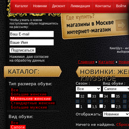
Каталог
Новинки
Дисконт
Ликвидация
Контакты
Войти
Чтобы узнать о новом
поступлении обуви подпишитесь
на рассылку:
КингШуз - и
выбором
Нажимая, даю согласие
на обработку данных
Главная
Каталог
Нови
КАТАЛОГ:
НОВИНКИ: ЖЕ
KINGSHOE
Тип размера обуви:
Сезон :
Вид обуви :
Все
Большие женские
32
33
34
35
Маленькие женские
43
44
45
46
Стандартные женские
1
1,5
2
2,5
Большие мужские
Отображать:
Вид обуви:
Все
Ничего не найдено.
Сброс
Сапоги