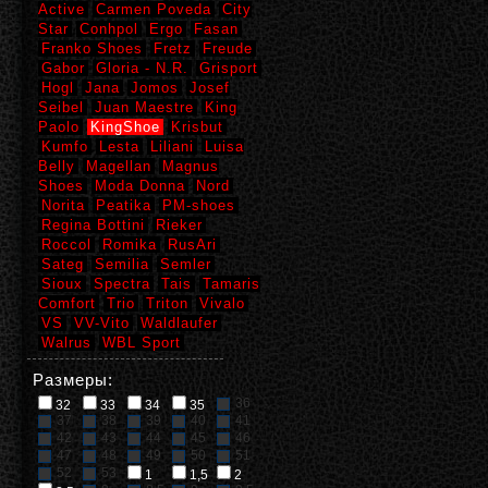
Active
Carmen Poveda
City
Star
Conhpol
Ergo
Fasan
Franko Shoes
Fretz
Freude
Gabor
Gloria - N.R.
Grisport
Hogl
Jana
Jomos
Josef
Seibel
Juan Maestre
King
Paolo
KingShoe
Krisbut
Kumfo
Lesta
Liliani
Luisa
Belly
Magellan
Magnus
Shoes
Moda Donna
Nord
Norita
Peatika
PM-shoes
Regina Bottini
Rieker
Roccol
Romika
RusAri
Sateg
Semilia
Semler
Sioux
Spectra
Tais
Tamaris
Comfort
Trio
Triton
Vivalo
VS
VV-Vito
Waldlaufer
Walrus
WBL Sport
Размеры:
36
32
33
34
35
37
38
39
40
41
42
43
44
45
46
47
48
49
50
51
52
53
1
1,5
2