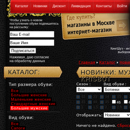
Каталог
Новинки
Дисконт
Ликвидация
Контакты
Войти
Чтобы узнать о новом
поступлении обуви подпишитесь
на рассылку:
КингШуз - и
выбором
Нажимая, даю согласие
на обработку данных
Главная
Каталог
Нови
КАТАЛОГ:
НОВИНКИ: МУ
KRISBUT
Тип размера обуви:
Сезон :
Вид обуви :
Все
Большие женские
32
33
34
35
Маленькие женские
43
44
45
46
Стандартные женские
1
1,5
2
2,5
Большие мужские
Отображать:
Вид обуви:
Все
Ничего не найдено.
Сброс
Сапоги