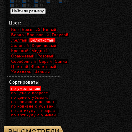
2,5
8
8,5
9
9,5
10
10,5
11
Цвет:
Все
Бежевый
Белый
Бордо
Бронзовый
Голубой
Желтый
Золотистый
Зеленый
Коричневый
Красный
Медный
Оранжевый
Розовый
Серебряный
Серый
Синий
Цветной
Фиолетовый
Хамелеон
Черный
Сортировать:
по умолчанию
по цене с возраст.
по цене с убыван.
по новизне с возраст.
по новизне с убыван.
по артикулу с возраст.
по артикулу с убыван.
ВЫ СМОТРЕЛИ