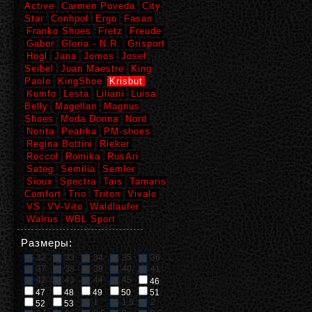
Active
Carmen Poveda
City
Star
Conhpol
Ergo
Fasan
Franko Shoes
Fretz
Freude
Gabor
Gloria - N.R.
Grisport
Hogl
Jana
Jomos
Josef
Seibel
Juan Maestre
King
Paolo
KingShoe
Krisbut
Kumfo
Lesta
Liliani
Luisa
Belly
Magellan
Magnus
Shoes
Moda Donna
Nord
Norita
Peatika
PM-shoes
Regina Bottini
Rieker
Roccol
Romika
RusAri
Sateg
Semilia
Semler
Sioux
Spectra
Tais
Tamaris
Comfort
Trio
Triton
Vivalo
VS
VV-Vito
Waldlaufer
Walrus
WBL Sport
Размеры:
32
33
34
35
36
37
38
39
40
41
42
43
44
45
46
47
48
49
50
51
1
1,5
2
52
53