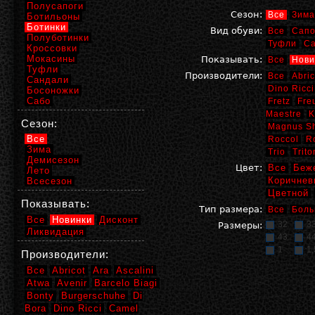
Полусапоги
Сезон:
Все
Зима
Ботильоны
Ботинки
Вид обуви:
Все
Сапо
Полуботинки
Туфли
С
Кроссовки
Мокасины
Показывать:
Все
Нови
Туфли
Производители:
Все
Abric
Сандали
Dino Ricci
Босоножки
Сабо
Fretz
Fre
Maestre
K
Сезон:
Magnus S
Все
Roccol
R
Зима
Trio
Trito
Демисезон
Цвет:
Все
Беж
Лето
Коричнев
Всесезон
Цветной
Показывать:
Тип размера:
Все
Боль
Все
Новинки
Дисконт
32
3
Размеры:
Ликвидация
43
4
1
1,
Производители:
Все
Abricot
Ara
Ascalini
Atwa
Avenir
Barcelo Biagi
Bonty
Burgerschuhe
Di
Bora
Dino Ricci
Camel