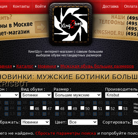
ация
Контакты
Войти
Доставка
Оплата
КингШуз - интернет-магазин с самым большим
выбором обуви нестандартных размеров
авная
Каталог
Новинки
Мужская обувь больших размеров
НОВИНКИ: МУЖСКИЕ БОТИНКИ БОЛЬ
KRISBUT
он :
Вид обуви :
Размер :
Производитель 
2
33
34
35
36
37
38
39
40
41
42
На
3
44
45
Мо
46
47
48
49
50
51
52
53
Па
1,5
2
2,5
8
8,5
9
9,5
10
10,5
11
бражать:
Цвет:
Сортировать:
его не найдено.
Сбросьте параметры поиска
и попробуйте поис