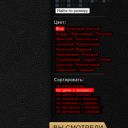
2,5
8
8,5
9
9,5
10
10,5
11
Цвет:
Все
Бежевый
Белый
Бордо
Бронзовый
Голубой
Желтый
Золотистый
Зеленый
Коричневый
Красный
Медный
Оранжевый
Розовый
Серебряный
Серый
Синий
Цветной
Фиолетовый
Хамелеон
Черный
Сортировать:
по умолчанию
по цене с возраст.
по цене с убыван.
по новизне с возраст.
по новизне с убыван.
по артикулу с возраст.
по артикулу с убыван.
ВЫ СМОТРЕЛИ