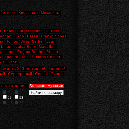
уботинки
Кроссовки
Мокасины
i
Bonty
Burgerschuhe
Di Bora
onhpol
Ergo
Fasan
Franko Shoes
na
Jomos
Josef Seibel
Juan
Liliani
Luisa Belly
Magellan
M-shoes
Regina Bottini
Rieker
x
Spectra
Tais
Tamaris Comfort
WBL Sport
й
Желтый
Золотистый
Зеленый
вый
Серебряный
Серый
Синий
тные женские
Большие мужские
41
42
52
53
10,5
11