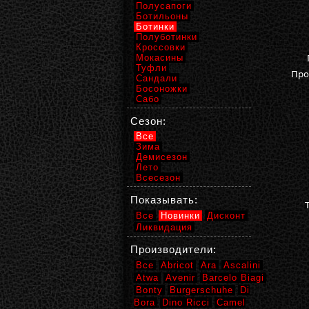
Полусапоги
Ботильоны
Ботинки
Полуботинки
Кроссовки
Мокасины
Туфли
Про
Сандали
Босоножки
Сабо
Сезон:
Все
Зима
Демисезон
Лето
Всесезон
Показывать:
Все
Новинки
Дисконт
Ликвидация
Производители:
Все
Abricot
Ara
Ascalini
Atwa
Avenir
Barcelo Biagi
Bonty
Burgerschuhe
Di
Bora
Dino Ricci
Camel