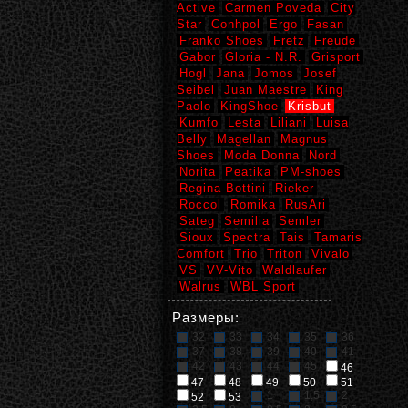
Active
Carmen Poveda
City
Star
Conhpol
Ergo
Fasan
Franko Shoes
Fretz
Freude
Gabor
Gloria - N.R.
Grisport
Hogl
Jana
Jomos
Josef
Seibel
Juan Maestre
King
Paolo
KingShoe
Krisbut
Kumfo
Lesta
Liliani
Luisa
Belly
Magellan
Magnus
Shoes
Moda Donna
Nord
Norita
Peatika
PM-shoes
Regina Bottini
Rieker
Roccol
Romika
RusAri
Sateg
Semilia
Semler
Sioux
Spectra
Tais
Tamaris
Comfort
Trio
Triton
Vivalo
VS
VV-Vito
Waldlaufer
Walrus
WBL Sport
Размеры:
32
33
34
35
36
37
38
39
40
41
42
43
44
45
46
47
48
49
50
51
1
1,5
2
52
53