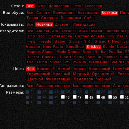
Сезон:
Все
Зима
Демисезон
Лето
Всесезон
Вид обуви:
Все
Сапоги
Полусапоги
Ботильоны
Ботинки
Пол
Туфли
Сандали
Босоножки
Сабо
Показывать:
Все
Новинки
Дисконт
Ликвидация
изводители:
Все
Abricot
Ara
Ascalini
Atwa
Avenir
Barcelo Biag
Dino Ricci
Camel Active
Carmen Poveda
City Star
C
Fretz
Freude
Gabor
Gloria - N.R.
Grisport
Hogl
Ja
Maestre
King Paolo
KingShoe
Krisbut
Kumfo
Lesta
Magnus Shoes
Moda Donna
Nord
Norita
Peatika
P
Roccol
Romika
RusAri
Sateg
Semilia
Semler
Siou
Trio
Triton
Vivalo
VS
VV-Vito
Waldlaufer
Walrus
Цвет:
Все
Бежевый
Белый
Бордо
Бронзовый
Голубо
Коричневый
Красный
Медный
Оранжевый
Розо
Цветной
Фиолетовый
Хамелеон
Черный
Тип размера:
Все
Большие женские
Маленькие женские
Стандар
32
33
34
35
36
37
38
39
40
Размеры:
43
44
45
46
47
48
49
50
51
1
1,5
2
2,5
8
8,5
9
9,5
10