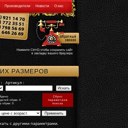
Производители
Новости
О нас
Нажмите Ctrl+D,чтобы сохранить сайт
в закладку вашего браузера
ШИХ РАЗМЕРОВ
:
Артикул :
йдено
Сброс
делей обуви: 0
параметров
р обуви: 0
поиска
кать с другими параметрами.