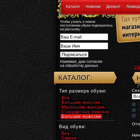
Каталог
Новинки
Дисконт
Ликвид
Чтобы узнать о новом
поступлении обуви подпишитесь
на рассылку:
Нажимая, даю согласие
на обработку данных
Гл
КАТАЛОГ:
Тип размера обуви:
Сез
Все
Большие женские
3
Маленькие женские
4
Стандартные женские
1
Большие мужские
Ото
Вид обуви:
Все
Нич
Сапоги