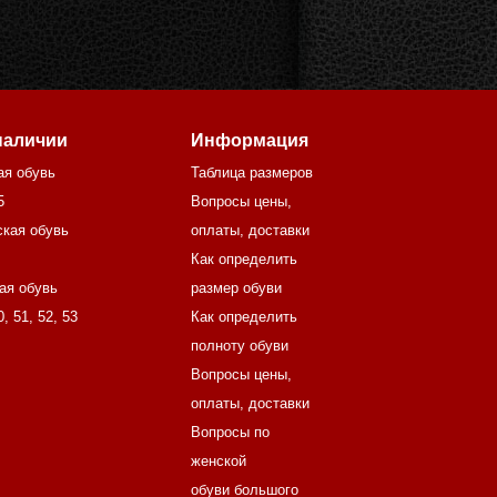
наличии
Информация
ая обувь
Таблица размеров
5
Вопросы цены,
кая обувь
оплаты, доставки
Как определить
ая обувь
размер обуви
0
,
51
,
52
,
53
Как определить
полноту обуви
Вопросы цены,
оплаты, доставки
Вопросы по
женской
обуви большого