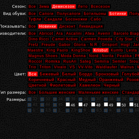
Сезон:
Все
Зима
Демисезон
Лето
Всесезон
Вид обуви:
Все
Сапоги
Полусапоги
Ботильоны
Ботинки
Пол
Туфли
Сандали
Босоножки
Сабо
Показывать:
Все
Новинки
Дисконт
Ликвидация
изводители:
Все
Abricot
Ara
Ascalini
Atwa
Avenir
Barcelo Biag
Dino Ricci
Camel Active
Carmen Poveda
City Star
C
Fretz
Freude
Gabor
Gloria - N.R.
Grisport
Hogl
Ja
Maestre
King Paolo
KingShoe
Krisbut
Kumfo
Lesta
Magnus Shoes
Moda Donna
Nord
Norita
Peatika
P
Roccol
Romika
RusAri
Sateg
Semilia
Semler
Siou
Trio
Triton
Vivalo
VS
VV-Vito
Waldlaufer
Walrus
Цвет:
Все
Бежевый
Белый
Бордо
Бронзовый
Голубо
Коричневый
Красный
Медный
Оранжевый
Розо
Цветной
Фиолетовый
Хамелеон
Черный
Тип размера:
Все
Большие женские
Маленькие женские
Стандар
32
33
34
35
36
37
38
39
40
Размеры:
43
44
45
46
47
48
49
50
51
1
1,5
2
2,5
8
8,5
9
9,5
10