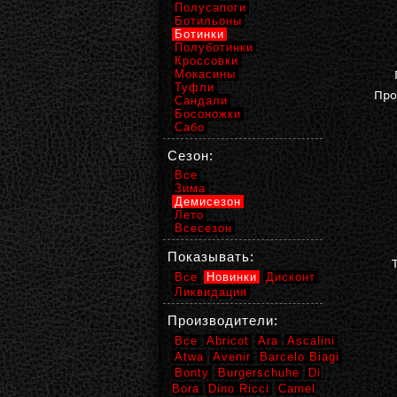
Полусапоги
Ботильоны
Ботинки
Полуботинки
Кроссовки
Мокасины
Туфли
Про
Сандали
Босоножки
Сабо
Сезон:
Все
Зима
Демисезон
Лето
Всесезон
Показывать:
Все
Новинки
Дисконт
Ликвидация
Производители:
Все
Abricot
Ara
Ascalini
Atwa
Avenir
Barcelo Biagi
Bonty
Burgerschuhe
Di
Bora
Dino Ricci
Camel