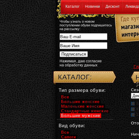
Каталог
Новинки
Дисконт
Ликвид
Чтобы узнать о новом
поступлении обуви подпишитесь
на рассылку:
Нажимая, даю согласие
на обработку данных
Гл
КАТАЛОГ:
Тип размера обуви:
Сез
Все
Большие женские
3
Маленькие женские
4
Стандартные женские
1
Большие мужские
Ото
Вид обуви:
Все
Нич
Сапоги