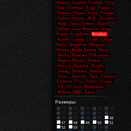
Active
Carmen Poveda
City
Star
Conhpol
Ergo
Fasan
Franko Shoes
Fretz
Freude
Gabor
Gloria - N.R.
Grisport
Hogl
Jana
Jomos
Josef
Seibel
Juan Maestre
King
Paolo
KingShoe
Krisbut
Kumfo
Lesta
Liliani
Luisa
Belly
Magellan
Magnus
Shoes
Moda Donna
Nord
Norita
Peatika
PM-shoes
Regina Bottini
Rieker
Roccol
Romika
RusAri
Sateg
Semilia
Semler
Sioux
Spectra
Tais
Tamaris
Comfort
Trio
Triton
Vivalo
VS
VV-Vito
Waldlaufer
Walrus
WBL Sport
Размеры:
32
33
34
35
36
37
38
39
40
41
42
43
44
45
46
47
48
49
50
51
1
1,5
2
52
53