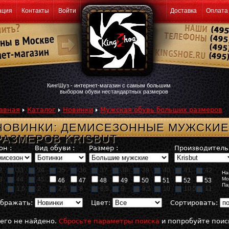
ация
Контакты
Войти
Доставка
Оплата
КингШуз - интернет-магазин с самым большим
выбором обуви нестандартных размеров
авная
Каталог
Новинки
Мужская обувь больших размеров
НОВИНКИ: ДЕМИСЕЗОННЫЕ МУЖСКИЕ
РАЗМЕРОВ KRISBUT
он :
Вид обуви :
Размер :
Производитель 
2
33
34
35
36
37
38
39
40
41
42
На
3
44
45
Мо
46
47
48
49
50
51
52
53
Па
1,5
2
2,5
8
8,5
9
9,5
10
10,5
11
бражать:
Цвет:
Сортировать:
его не найдено.
Сбросьте параметры поиска
и попробуйте поис