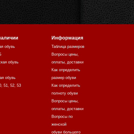
наличии
Информация
ая обувь
Таблица размеров
5
Вопросы цены,
кая обувь
оплаты, доставки
Как определить
ая обувь
размер обуви
0
,
51
,
52
,
53
Как определить
полноту обуви
Вопросы цены,
оплаты, доставки
Вопросы по
женской
обуви большого