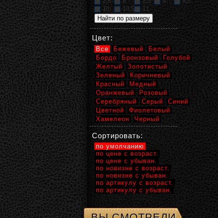
2,5
8
8,5
9
9,5
10
10,5
11
Цвет:
Все
Бежевый
Белый
Бордо
Бронзовый
Голубой
Желтый
Золотистый
Зеленый
Коричневый
Красный
Медный
Оранжевый
Розовый
Серебряный
Серый
Синий
Цветной
Фиолетовый
Хамелеон
Черный
Сортировать:
по умолчанию
по цене с возраст.
по цене с убыван.
по новизне с возраст.
по новизне с убыван.
по артикулу с возраст.
по артикулу с убыван.
ВЫ СМОТРЕЛИ