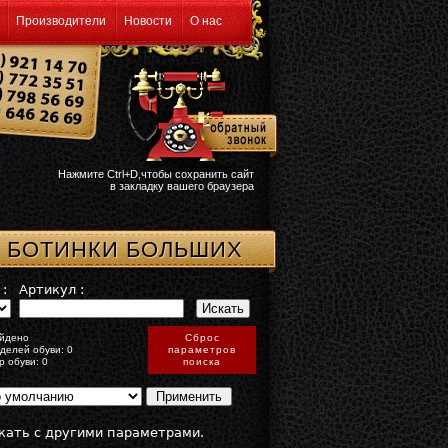
Производители
Новости
О нас
Нажмите Ctrl+D,чтобы сохранить сайт
в закладку вашего браузера
 БОТИНКИ БОЛЬШИХ
:
Артикул :
йдено
Сброс
делей обуви: 0
параметров
р обуви: 0
поиска
кать с другими параметрами.