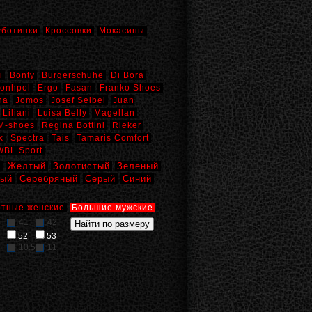
уботинки
Кроссовки
Мокасины
i
Bonty
Burgerschuhe
Di Bora
onhpol
Ergo
Fasan
Franko Shoes
na
Jomos
Josef Seibel
Juan
Liliani
Luisa Belly
Magellan
M-shoes
Regina Bottini
Rieker
x
Spectra
Tais
Tamaris Comfort
WBL Sport
й
Желтый
Золотистый
Зеленый
вый
Серебряный
Серый
Синий
тные женские
Большие мужские
41
42
52
53
10,5
11