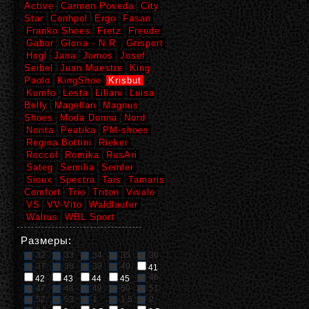
Active
Carmen Poveda
City
Star
Conhpol
Ergo
Fasan
Franko Shoes
Fretz
Freude
Gabor
Gloria - N.R.
Grisport
Hogl
Jana
Jomos
Josef
Seibel
Juan Maestre
King
Paolo
KingShoe
Krisbut
Kumfo
Lesta
Liliani
Luisa
Belly
Magellan
Magnus
Shoes
Moda Donna
Nord
Norita
Peatika
PM-shoes
Regina Bottini
Rieker
Roccol
Romika
RusAri
Sateg
Semilia
Semler
Sioux
Spectra
Tais
Tamaris
Comfort
Trio
Triton
Vivalo
VS
VV-Vito
Waldlaufer
Walrus
WBL Sport
Размеры:
32
33
34
35
36
37
38
39
40
41
46
42
43
44
45
47
48
49
50
51
52
53
1
1,5
2