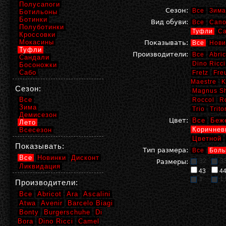
Полусапоги
Сезон:
Все
Зима
Ботильоны
Ботинки
Вид обуви:
Все
Сапо
Полуботинки
Туфли
С
Кроссовки
Мокасины
Показывать:
Все
Нови
Туфли
Производители:
Все
Abric
Сандали
Dino Ricci
Босоножки
Сабо
Fretz
Fre
Maestre
K
Сезон:
Magnus S
Все
Roccol
R
Зима
Trio
Trito
Демисезон
Цвет:
Все
Беж
Лето
Коричнев
Всесезон
Цветной
Показывать:
Тип размера:
Все
Боль
Все
Новинки
Дисконт
32
3
Размеры:
Ликвидация
43
4
1
1,
Производители:
Все
Abricot
Ara
Ascalini
Atwa
Avenir
Barcelo Biagi
Bonty
Burgerschuhe
Di
Bora
Dino Ricci
Camel