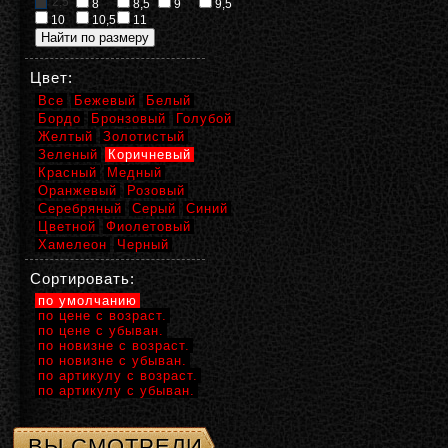
2,5
8
8,5
9
9,5
10
10,5
11
Цвет:
Все
Бежевый
Белый
Бордо
Бронзовый
Голубой
Желтый
Золотистый
Зеленый
Коричневый
Красный
Медный
Оранжевый
Розовый
Серебряный
Серый
Синий
Цветной
Фиолетовый
Хамелеон
Черный
Сортировать:
по умолчанию
по цене с возраст.
по цене с убыван.
по новизне с возраст.
по новизне с убыван.
по артикулу с возраст.
по артикулу с убыван.
ВЫ СМОТРЕЛИ