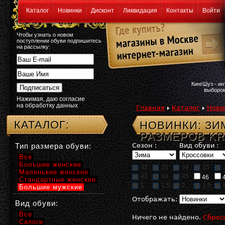
Каталог
Новинки
Дисконт
Ликвидация
Контакты
Войти
Чтобы узнать о новом
поступлении обуви подпишитесь
на рассылку:
КингШуз - и
выбором
Нажимая, даю согласие
на обработку данных
Главная
Каталог
Нови
КАТАЛОГ:
НОВИНКИ: З
РАЗМЕРОВ KR
Тип размера обуви:
Сезон :
Вид обуви :
Все
Большие женские
32
33
34
35
Маленькие женские
43
44
45
46
Стандартные женские
1
1,5
2
2,5
Большие мужские
Отображать:
Вид обуви:
Все
Ничего не найдено.
Сброс
Сапоги