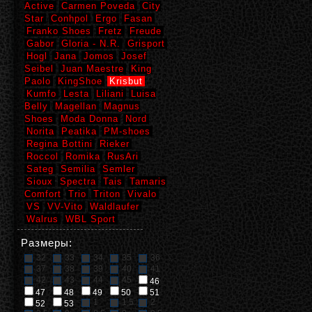
Active
Carmen Poveda
City
Star
Conhpol
Ergo
Fasan
Franko Shoes
Fretz
Freude
Gabor
Gloria - N.R.
Grisport
Hogl
Jana
Jomos
Josef
Seibel
Juan Maestre
King
Paolo
KingShoe
Krisbut
Kumfo
Lesta
Liliani
Luisa
Belly
Magellan
Magnus
Shoes
Moda Donna
Nord
Norita
Peatika
PM-shoes
Regina Bottini
Rieker
Roccol
Romika
RusAri
Sateg
Semilia
Semler
Sioux
Spectra
Tais
Tamaris
Comfort
Trio
Triton
Vivalo
VS
VV-Vito
Waldlaufer
Walrus
WBL Sport
Размеры:
32
33
34
35
36
37
38
39
40
41
42
43
44
45
46
47
48
49
50
51
1
1,5
2
52
53