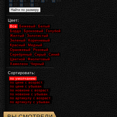
2,5
8
8,5
9
9,5
10
10,5
11
Цвет:
Все
Бежевый
Белый
Бордо
Бронзовый
Голубой
Желтый
Золотистый
Зеленый
Коричневый
Красный
Медный
Оранжевый
Розовый
Серебряный
Серый
Синий
Цветной
Фиолетовый
Хамелеон
Черный
Сортировать:
по умолчанию
по цене с возраст.
по цене с убыван.
по новизне с возраст.
по новизне с убыван.
по артикулу с возраст.
по артикулу с убыван.
ВЫ СМОТРЕЛИ