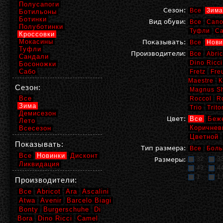
Полусапоги
Сезон:
Все
Зима
Ботильоны
Ботинки
Вид обуви:
Все
Сапо
Полуботинки
Туфли
С
Кроссовки
Мокасины
Показывать:
Все
Нови
Туфли
Производители:
Все
Abric
Сандали
Dino Ricci
Босоножки
Сабо
Fretz
Fre
Maestre
K
Сезон:
Magnus S
Все
Roccol
R
Зима
Trio
Trito
Демисезон
Цвет:
Все
Беж
Лето
Коричнев
Всесезон
Цветной
Показывать:
Тип размера:
Все
Боль
Все
Новинки
Дисконт
32
3
Размеры:
Ликвидация
43
4
1
1,
Производители:
Все
Abricot
Ara
Ascalini
Atwa
Avenir
Barcelo Biagi
Bonty
Burgerschuhe
Di
Bora
Dino Ricci
Camel