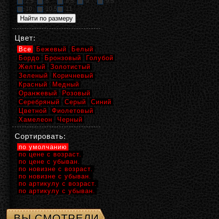
2,5
8
8,5
9
9,5
10
10,5
11
Цвет:
Все
Бежевый
Белый
Бордо
Бронзовый
Голубой
Желтый
Золотистый
Зеленый
Коричневый
Красный
Медный
Оранжевый
Розовый
Серебряный
Серый
Синий
Цветной
Фиолетовый
Хамелеон
Черный
Сортировать:
по умолчанию
по цене с возраст.
по цене с убыван.
по новизне с возраст.
по новизне с убыван.
по артикулу с возраст.
по артикулу с убыван.
ВЫ СМОТРЕЛИ