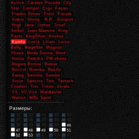
Active
Carmen Poveda
City
Star
Conhpol
Ergo
Fasan
Franko Shoes
Fretz
Freude
Gabor
Gloria - N.R.
Grisport
Hogl
Jana
Jomos
Josef
Seibel
Juan Maestre
King
Paolo
KingShoe
Krisbut
Kumfo
Lesta
Liliani
Luisa
Belly
Magellan
Magnus
Shoes
Moda Donna
Nord
Norita
Peatika
PM-shoes
Regina Bottini
Rieker
Roccol
Romika
RusAri
Sateg
Semilia
Semler
Sioux
Spectra
Tais
Tamaris
Comfort
Trio
Triton
Vivalo
VS
VV-Vito
Waldlaufer
Walrus
WBL Sport
Размеры:
32
33
34
35
36
37
38
39
40
41
42
43
44
45
46
47
48
49
50
51
1
1,5
2
52
53