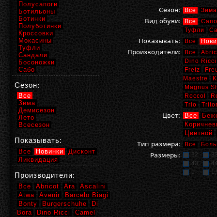
Полусапоги
Сезон:
Все
Зима
Ботильоны
Ботинки
Вид обуви:
Все
Сапо
Полуботинки
Туфли
С
Кроссовки
Мокасины
Показывать:
Все
Нови
Туфли
Производители:
Все
Abric
Сандали
Dino Ricci
Босоножки
Сабо
Fretz
Fre
Maestre
K
Сезон:
Magnus S
Все
Roccol
R
Зима
Trio
Trito
Демисезон
Цвет:
Все
Беж
Лето
Коричнев
Всесезон
Цветной
Показывать:
Тип размера:
Все
Боль
Все
Новинки
Дисконт
32
3
Размеры:
Ликвидация
43
4
1
1,
Производители:
Все
Abricot
Ara
Ascalini
Atwa
Avenir
Barcelo Biagi
Bonty
Burgerschuhe
Di
Bora
Dino Ricci
Camel