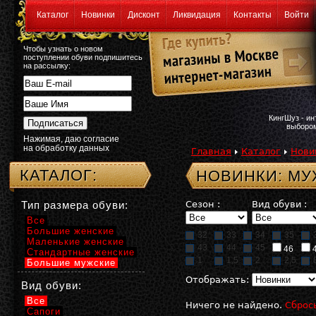
Каталог
Новинки
Дисконт
Ликвидация
Контакты
Войти
Чтобы узнать о новом
поступлении обуви подпишитесь
на рассылку:
КингШуз - и
выбором
Нажимая, даю согласие
на обработку данных
Главная
Каталог
Нови
КАТАЛОГ:
НОВИНКИ: МУ
Тип размера обуви:
Сезон :
Вид обуви :
Все
Большие женские
32
33
34
35
Маленькие женские
43
44
45
46
Стандартные женские
1
1,5
2
2,5
Большие мужские
Отображать:
Вид обуви:
Все
Ничего не найдено.
Сброс
Сапоги