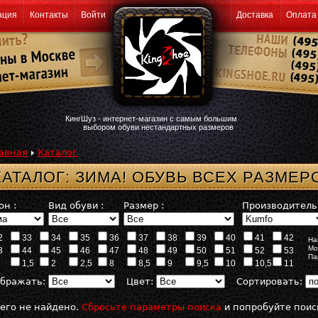
ация
Контакты
Войти
Доставка
Оплата
КингШуз - интернет-магазин с самым большим
выбором обуви нестандартных размеров
авная
Каталог
КАТАЛОГ: ЗИМА! ОБУВЬ ВСЕХ РАЗМЕ
он :
Вид обуви :
Размер :
Производитель 
2
33
34
35
36
37
38
39
40
41
42
На
Мо
3
44
45
46
47
48
49
50
51
52
53
Па
1,5
2
2,5
8
8,5
9
9,5
10
10,5
11
бражать:
Цвет:
Сортировать:
его не найдено.
Сбросьте параметры поиска
и попробуйте поис