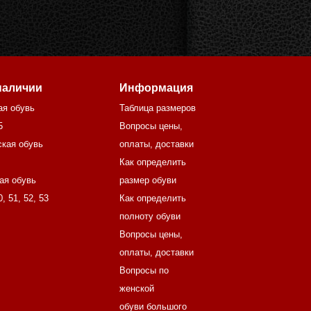
наличии
Информация
ая обувь
Таблица размеров
5
Вопросы цены,
кая обувь
оплаты, доставки
Как определить
ая обувь
размер обуви
0
,
51
,
52
,
53
Как определить
полноту обуви
Вопросы цены,
оплаты, доставки
Вопросы по
женской
обуви большого