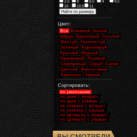
2,5
8
8,5
9
9,5
10
10,5
11
Цвет:
Все
Бежевый
Белый
Бордо
Бронзовый
Голубой
Желтый
Золотистый
Зеленый
Коричневый
Красный
Медный
Оранжевый
Розовый
Серебряный
Серый
Синий
Цветной
Фиолетовый
Хамелеон
Черный
Сортировать:
по умолчанию
по цене с возраст.
по цене с убыван.
по новизне с возраст.
по новизне с убыван.
по артикулу с возраст.
по артикулу с убыван.
ВЫ СМОТРЕЛИ