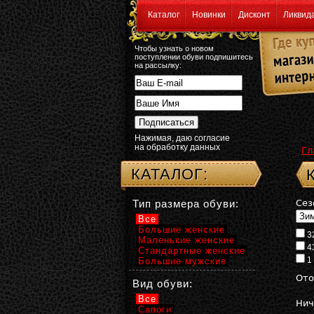
Каталог
Новинки
Дисконт
Ликвид
Чтобы узнать о новом
поступлении обуви подпишитесь
на рассылку:
Нажимая, даю согласие
на обработку данных
Гл
КАТАЛОГ:
Тип размера обуви:
Сез
Все
Большие женские
3
Маленькие женские
4
Стандартные женские
1
Большие мужские
Ото
Вид обуви:
Все
Нич
Сапоги