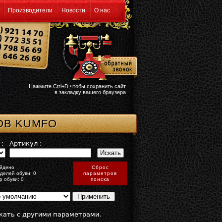
Производители
Новости
О нас
Нажмите Ctrl+D,чтобы сохранить сайт
в закладку вашего браузера
РОВ KUMFO
:
Артикул :
йдено
Сброс
делей обуви: 0
параметров
р обуви: 0
поиска
кать с другими параметрами.