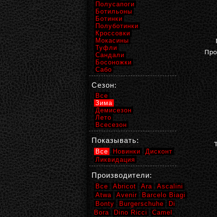
Полусапоги
Ботильоны
Ботинки
Полуботинки
Кроссовки
Мокасины
Туфли
Про
Сандали
Босоножки
Сабо
Сезон:
Все
Зима
Демисезон
Лето
Всесезон
Показывать:
Все
Новинки
Дисконт
Ликвидация
Производители:
Все
Abricot
Ara
Ascalini
Atwa
Avenir
Barcelo Biagi
Bonty
Burgerschuhe
Di
Bora
Dino Ricci
Camel