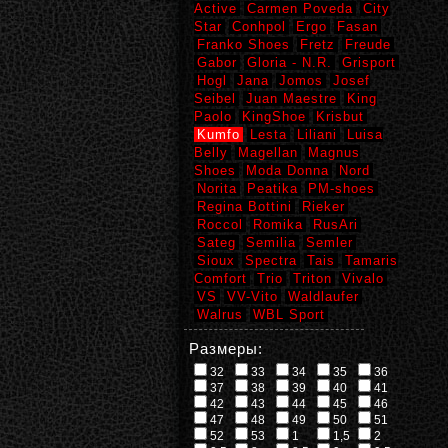
Active
Carmen Poveda
City
Star
Conhpol
Ergo
Fasan
Franko Shoes
Fretz
Freude
Gabor
Gloria - N.R.
Grisport
Hogl
Jana
Jomos
Josef
Seibel
Juan Maestre
King
Paolo
KingShoe
Krisbut
Kumfo
Lesta
Liliani
Luisa
Belly
Magellan
Magnus
Shoes
Moda Donna
Nord
Norita
Peatika
PM-shoes
Regina Bottini
Rieker
Roccol
Romika
RusAri
Sateg
Semilia
Semler
Sioux
Spectra
Tais
Tamaris
Comfort
Trio
Triton
Vivalo
VS
VV-Vito
Waldlaufer
Walrus
WBL Sport
Размеры:
32
33
34
35
36
37
38
39
40
41
42
43
44
45
46
47
48
49
50
51
52
53
1
1,5
2