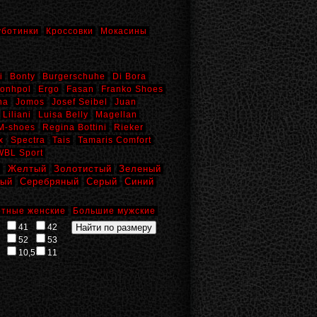
уботинки
Кроссовки
Мокасины
i
Bonty
Burgerschuhe
Di Bora
onhpol
Ergo
Fasan
Franko Shoes
na
Jomos
Josef Seibel
Juan
Liliani
Luisa Belly
Magellan
M-shoes
Regina Bottini
Rieker
x
Spectra
Tais
Tamaris Comfort
WBL Sport
й
Желтый
Золотистый
Зеленый
вый
Серебряный
Серый
Синий
тные женские
Большие мужские
41
42
52
53
10,5
11