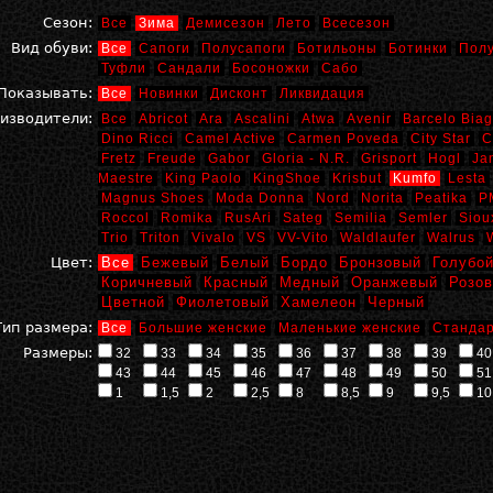
Сезон:
Все
Зима
Демисезон
Лето
Всесезон
Вид обуви:
Все
Сапоги
Полусапоги
Ботильоны
Ботинки
Пол
Туфли
Сандали
Босоножки
Сабо
Показывать:
Все
Новинки
Дисконт
Ликвидация
изводители:
Все
Abricot
Ara
Ascalini
Atwa
Avenir
Barcelo Biag
Dino Ricci
Camel Active
Carmen Poveda
City Star
C
Fretz
Freude
Gabor
Gloria - N.R.
Grisport
Hogl
Ja
Maestre
King Paolo
KingShoe
Krisbut
Kumfo
Lesta
Magnus Shoes
Moda Donna
Nord
Norita
Peatika
P
Roccol
Romika
RusAri
Sateg
Semilia
Semler
Siou
Trio
Triton
Vivalo
VS
VV-Vito
Waldlaufer
Walrus
Цвет:
Все
Бежевый
Белый
Бордо
Бронзовый
Голубо
Коричневый
Красный
Медный
Оранжевый
Розо
Цветной
Фиолетовый
Хамелеон
Черный
Тип размера:
Все
Большие женские
Маленькие женские
Стандар
Размеры:
32
33
34
35
36
37
38
39
40
43
44
45
46
47
48
49
50
51
1
1,5
2
2,5
8
8,5
9
9,5
10