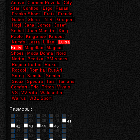
Active
Carmen Poveda
City
Star
Conhpol
Ergo
Fasan
Franko Shoes
Fretz
Freude
Gabor
Gloria - N.R.
Grisport
Hogl
Jana
Jomos
Josef
Seibel
Juan Maestre
King
Paolo
KingShoe
Krisbut
Kumfo
Lesta
Liliani
Luisa
Belly
Magellan
Magnus
Shoes
Moda Donna
Nord
Norita
Peatika
PM-shoes
Regina Bottini
Rieker
Roccol
Romika
RusAri
Sateg
Semilia
Semler
Sioux
Spectra
Tais
Tamaris
Comfort
Trio
Triton
Vivalo
VS
VV-Vito
Waldlaufer
Walrus
WBL Sport
Размеры:
32
33
34
35
36
37
38
39
40
41
46
42
43
44
45
47
48
49
50
51
52
53
1
1,5
2