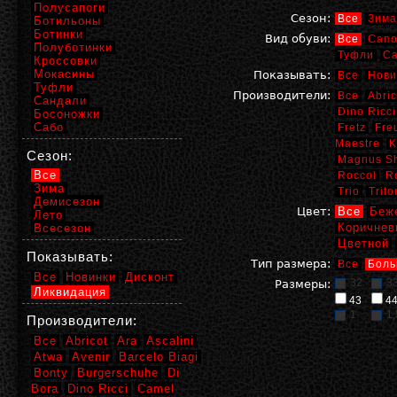
Полусапоги
Сезон:
Все
Зима
Ботильоны
Ботинки
Вид обуви:
Все
Сапо
Полуботинки
Туфли
С
Кроссовки
Мокасины
Показывать:
Все
Нови
Туфли
Производители:
Все
Abric
Сандали
Dino Ricci
Босоножки
Сабо
Fretz
Fre
Maestre
K
Сезон:
Magnus S
Все
Roccol
R
Зима
Trio
Trito
Демисезон
Цвет:
Все
Беж
Лето
Коричнев
Всесезон
Цветной
Показывать:
Тип размера:
Все
Боль
Все
Новинки
Дисконт
32
3
Размеры:
Ликвидация
43
4
1
1,
Производители:
Все
Abricot
Ara
Ascalini
Atwa
Avenir
Barcelo Biagi
Bonty
Burgerschuhe
Di
Bora
Dino Ricci
Camel