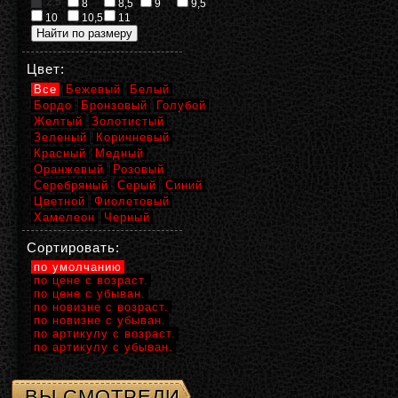
2,5
8
8,5
9
9,5
10
10,5
11
Цвет:
Все
Бежевый
Белый
Бордо
Бронзовый
Голубой
Желтый
Золотистый
Зеленый
Коричневый
Красный
Медный
Оранжевый
Розовый
Серебряный
Серый
Синий
Цветной
Фиолетовый
Хамелеон
Черный
Сортировать:
по умолчанию
по цене с возраст.
по цене с убыван.
по новизне с возраст.
по новизне с убыван.
по артикулу с возраст.
по артикулу с убыван.
ВЫ СМОТРЕЛИ