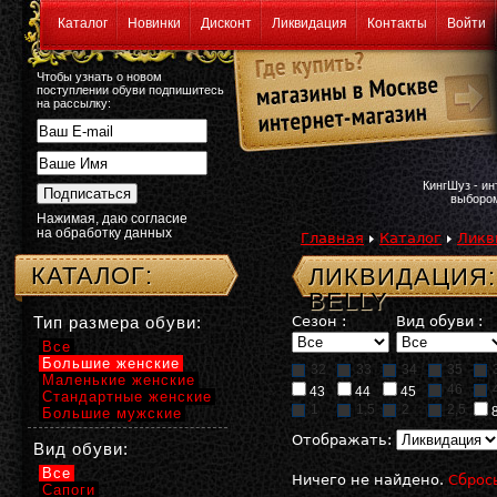
Каталог
Новинки
Дисконт
Ликвидация
Контакты
Войти
Чтобы узнать о новом
поступлении обуви подпишитесь
на рассылку:
КингШуз - и
выбором
Нажимая, даю согласие
на обработку данных
Главная
Каталог
Ликв
КАТАЛОГ:
ЛИКВИДАЦИЯ:
BELLY
Тип размера обуви:
Сезон :
Вид обуви :
Все
Большие женские
32
33
34
35
Маленькие женские
46
43
44
45
Стандартные женские
1
1,5
2
2,5
Большие мужские
Отображать:
Вид обуви:
Все
Ничего не найдено.
Сброс
Сапоги