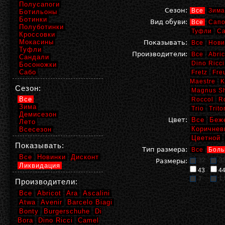
Полусапоги
Сезон:
Все
Зима
Ботильоны
Ботинки
Вид обуви:
Все
Сапо
Полуботинки
Туфли
С
Кроссовки
Мокасины
Показывать:
Все
Нови
Туфли
Производители:
Все
Abric
Сандали
Dino Ricci
Босоножки
Сабо
Fretz
Fre
Maestre
K
Сезон:
Magnus S
Все
Roccol
R
Зима
Trio
Trito
Демисезон
Цвет:
Все
Беж
Лето
Коричнев
Всесезон
Цветной
Показывать:
Тип размера:
Все
Боль
Все
Новинки
Дисконт
32
3
Размеры:
Ликвидация
43
4
1
1,
Производители:
Все
Abricot
Ara
Ascalini
Atwa
Avenir
Barcelo Biagi
Bonty
Burgerschuhe
Di
Bora
Dino Ricci
Camel