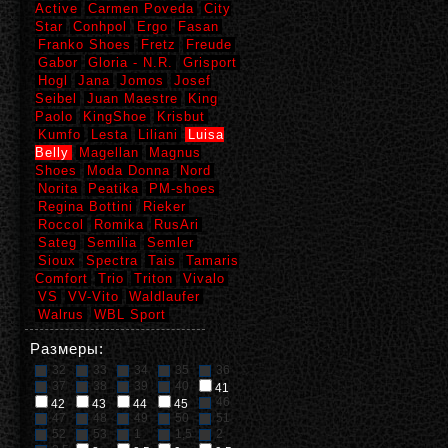
Active
Carmen Poveda
City
Star
Conhpol
Ergo
Fasan
Franko Shoes
Fretz
Freude
Gabor
Gloria - N.R.
Grisport
Hogl
Jana
Jomos
Josef
Seibel
Juan Maestre
King
Paolo
KingShoe
Krisbut
Kumfo
Lesta
Liliani
Luisa
Belly
Magellan
Magnus
Shoes
Moda Donna
Nord
Norita
Peatika
PM-shoes
Regina Bottini
Rieker
Roccol
Romika
RusAri
Sateg
Semilia
Semler
Sioux
Spectra
Tais
Tamaris
Comfort
Trio
Triton
Vivalo
VS
VV-Vito
Waldlaufer
Walrus
WBL Sport
Размеры:
32
33
34
35
36
37
38
39
40
41
46
42
43
44
45
47
48
49
50
51
52
53
1
1,5
2