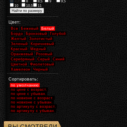
2,5
8
8,5
9
9,5
10
10,5
11
Цвет:
Все
Бежевый
Белый
Бордо
Бронзовый
Голубой
Желтый
Золотистый
Зеленый
Коричневый
Красный
Медный
Оранжевый
Розовый
Серебряный
Серый
Синий
Цветной
Фиолетовый
Хамелеон
Черный
Сортировать:
по умолчанию
по цене с возраст.
по цене с убыван.
по новизне с возраст.
по новизне с убыван.
по артикулу с возраст.
по артикулу с убыван.
ВЫ СМОТРЕЛИ