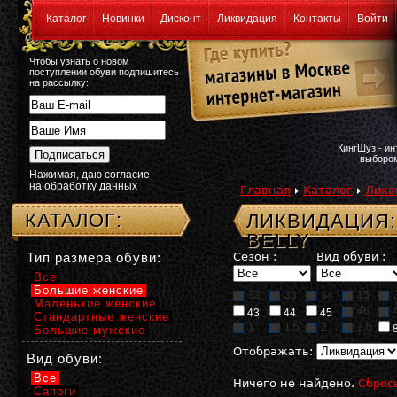
Каталог
Новинки
Дисконт
Ликвидация
Контакты
Войти
Чтобы узнать о новом
поступлении обуви подпишитесь
на рассылку:
КингШуз - и
выбором
Нажимая, даю согласие
на обработку данных
Главная
Каталог
Ликв
КАТАЛОГ:
ЛИКВИДАЦИЯ:
BELLY
Тип размера обуви:
Сезон :
Вид обуви :
Все
Большие женские
32
33
34
35
Маленькие женские
46
43
44
45
Стандартные женские
1
1,5
2
2,5
Большие мужские
Отображать:
Вид обуви:
Все
Ничего не найдено.
Сброс
Сапоги