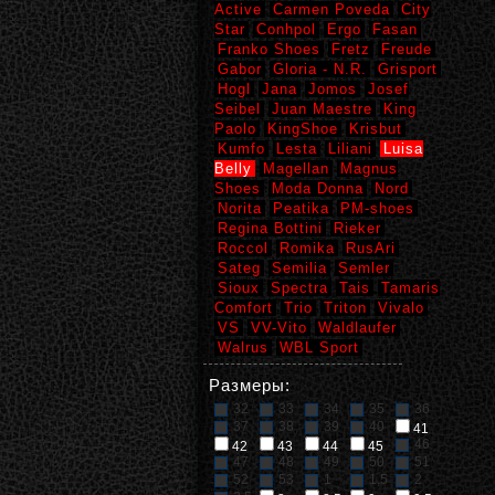
Active
Carmen Poveda
City
Star
Conhpol
Ergo
Fasan
Franko Shoes
Fretz
Freude
Gabor
Gloria - N.R.
Grisport
Hogl
Jana
Jomos
Josef
Seibel
Juan Maestre
King
Paolo
KingShoe
Krisbut
Kumfo
Lesta
Liliani
Luisa
Belly
Magellan
Magnus
Shoes
Moda Donna
Nord
Norita
Peatika
PM-shoes
Regina Bottini
Rieker
Roccol
Romika
RusAri
Sateg
Semilia
Semler
Sioux
Spectra
Tais
Tamaris
Comfort
Trio
Triton
Vivalo
VS
VV-Vito
Waldlaufer
Walrus
WBL Sport
Размеры:
32
33
34
35
36
37
38
39
40
41
46
42
43
44
45
47
48
49
50
51
52
53
1
1,5
2