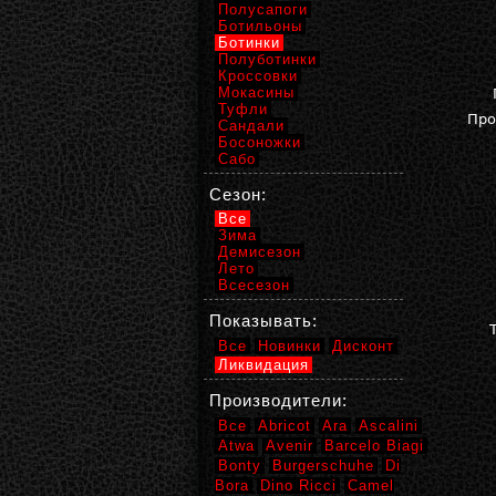
Полусапоги
Ботильоны
Ботинки
Полуботинки
Кроссовки
Мокасины
Туфли
Про
Сандали
Босоножки
Сабо
Сезон:
Все
Зима
Демисезон
Лето
Всесезон
Показывать:
Все
Новинки
Дисконт
Ликвидация
Производители:
Все
Abricot
Ara
Ascalini
Atwa
Avenir
Barcelo Biagi
Bonty
Burgerschuhe
Di
Bora
Dino Ricci
Camel