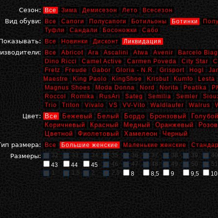
Сезон:
Все
Зима
Демисезон
Лето
Всесезон
Вид обуви:
Все
Сапоги
Полусапоги
Ботильоны
Ботинки
Пол
Туфли
Сандали
Босоножки
Сабо
Показывать:
Все
Новинки
Дисконт
Ликвидация
изводители:
Все
Abricot
Ara
Ascalini
Atwa
Avenir
Barcelo Biag
Dino Ricci
Camel Active
Carmen Poveda
City Star
C
Fretz
Freude
Gabor
Gloria - N.R.
Grisport
Hogl
Ja
Maestre
King Paolo
KingShoe
Krisbut
Kumfo
Lesta
Magnus Shoes
Moda Donna
Nord
Norita
Peatika
P
Roccol
Romika
RusAri
Sateg
Semilia
Semler
Siou
Trio
Triton
Vivalo
VS
VV-Vito
Waldlaufer
Walrus
Цвет:
Все
Бежевый
Белый
Бордо
Бронзовый
Голубо
Коричневый
Красный
Медный
Оранжевый
Розо
Цветной
Фиолетовый
Хамелеон
Черный
Тип размера:
Все
Большие женские
Маленькие женские
Стандар
32
33
34
35
36
37
38
39
40
Размеры:
46
47
48
49
50
51
43
44
45
1
1,5
2
2,5
8
8,5
9
9,5
10