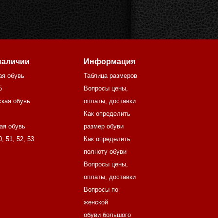
наличии
Информация
ая обувь
Таблица размеров
5
Вопросы цены,
кая обувь
оплаты, доставки
Как определить
ая обувь
размер обуви
0
,
51
,
52
,
53
Как определить
полноту обуви
Вопросы цены,
оплаты, доставки
Вопросы по
женской
обуви большого