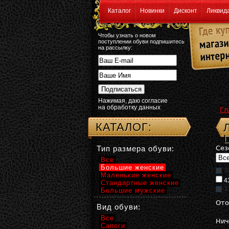
Каталог
Новинки
Дисконт
Ликвид
Чтобы узнать о новом
поступлении обуви подпишитесь
на рассылку:
Нажимая, даю согласие
на обработку данных
Гл
КАТАЛОГ:
Тип размера обуви:
Сез
Все
Большие женские
3
Маленькие женские
4
Стандартные женские
1
Большие мужские
Ото
Вид обуви:
Все
Нич
Сапоги