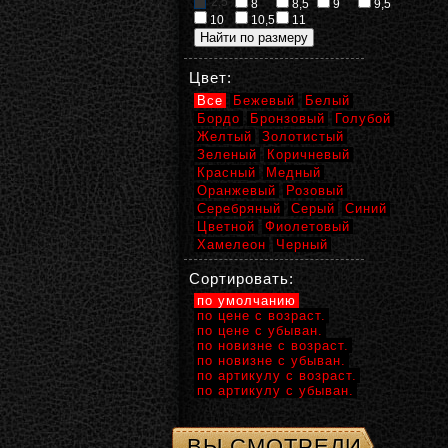
2,5
8
8,5
9
9,5
10
10,5
11
Цвет:
Все
Бежевый
Белый
Бордо
Бронзовый
Голубой
Желтый
Золотистый
Зеленый
Коричневый
Красный
Медный
Оранжевый
Розовый
Серебряный
Серый
Синий
Цветной
Фиолетовый
Хамелеон
Черный
Сортировать:
по умолчанию
по цене с возраст.
по цене с убыван.
по новизне с возраст.
по новизне с убыван.
по артикулу с возраст.
по артикулу с убыван.
ВЫ СМОТРЕЛИ