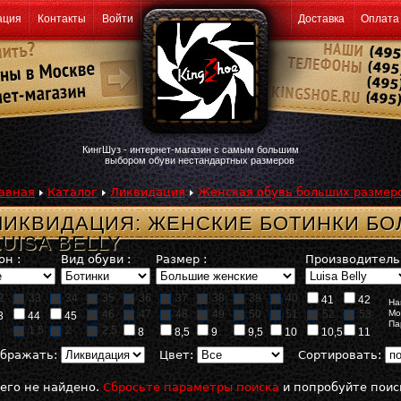
ация
Контакты
Войти
Доставка
Оплата
КингШуз - интернет-магазин с самым большим
выбором обуви нестандартных размеров
авная
Каталог
Ликвидация
Женская обувь больших размер
ЛИКВИДАЦИЯ: ЖЕНСКИЕ БОТИНКИ Б
LUISA BELLY
он :
Вид обуви :
Размер :
Производитель 
2
33
34
35
36
37
38
39
40
41
42
На
46
47
48
49
50
51
52
53
Мо
3
44
45
Па
1,5
2
2,5
8
8,5
9
9,5
10
10,5
11
бражать:
Цвет:
Сортировать:
его не найдено.
Сбросьте параметры поиска
и попробуйте поис