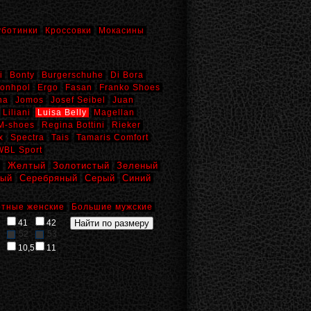
уботинки
Кроссовки
Мокасины
i
Bonty
Burgerschuhe
Di Bora
onhpol
Ergo
Fasan
Franko Shoes
na
Jomos
Josef Seibel
Juan
Liliani
Luisa Belly
Magellan
M-shoes
Regina Bottini
Rieker
x
Spectra
Tais
Tamaris Comfort
WBL Sport
й
Желтый
Золотистый
Зеленый
вый
Серебряный
Серый
Синий
тные женские
Большие мужские
41
42
52
53
10,5
11