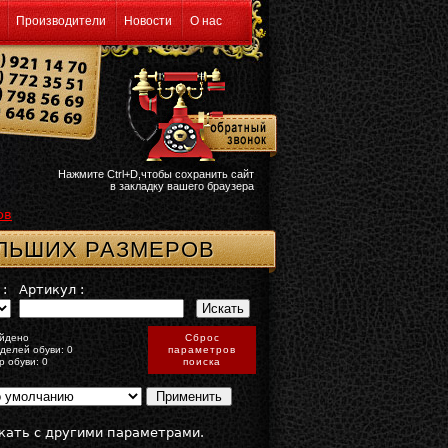
Производители
Новости
О нас
Нажмите Ctrl+D,чтобы сохранить сайт
в закладку вашего браузера
ов
ОЛЬШИХ РАЗМЕРОВ
:
Артикул :
йдено
Сброс
делей обуви: 0
параметров
р обуви: 0
поиска
кать с другими параметрами.