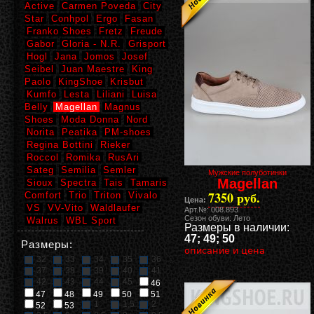
Active
Carmen Poveda
City
Star
Conhpol
Ergo
Fasan
Franko Shoes
Fretz
Freude
Gabor
Gloria - N.R.
Grisport
Hogl
Jana
Jomos
Josef
Seibel
Juan Maestre
King
Paolo
KingShoe
Krisbut
Kumfo
Lesta
Liliani
Luisa
Belly
Magellan
Magnus
Shoes
Moda Donna
Nord
Norita
Peatika
PM-shoes
Regina Bottini
Rieker
Roccol
Romika
RusAri
Sateg
Semilia
Semler
Мужские полуботинки
Magellan
Sioux
Spectra
Tais
Tamaris
7350 руб.
Comfort
Trio
Triton
Vivalo
Цена:
VS
VV-Vito
Waldlaufer
Арт.№: 008.893
Сезон обуви: Лето
Walrus
WBL Sport
Размеры в наличии:
47; 49; 50
Размеры:
описание и цена
32
33
34
35
36
37
38
39
40
41
42
43
44
45
46
47
48
49
50
51
1
1,5
2
52
53