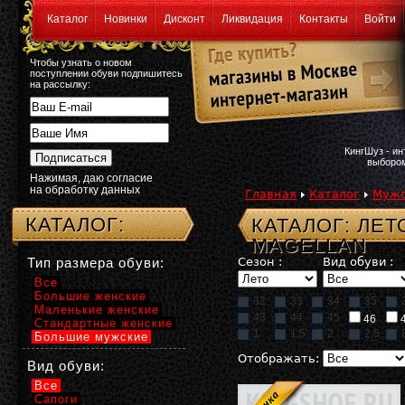
Каталог
Новинки
Дисконт
Ликвидация
Контакты
Войти
Чтобы узнать о новом
поступлении обуви подпишитесь
на рассылку:
КингШуз - и
выбором
Нажимая, даю согласие
на обработку данных
Главная
Каталог
Мужс
КАТАЛОГ:
КАТАЛОГ: ЛЕ
MAGELLAN
Тип размера обуви:
Сезон :
Вид обуви :
Все
Большие женские
32
33
34
35
Маленькие женские
43
44
45
46
Стандартные женские
1
1,5
2
2,5
Большие мужские
Отображать:
Вид обуви:
Все
Сапоги