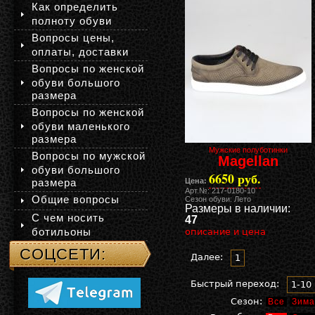
Как определить
полноту обуви
Вопросы цены,
оплаты, доставки
Вопросы по женской
обуви большого
размера
Вопросы по женской
обуви маленького
размера
Мужские полуботинки
Вопросы по мужской
Magellan
обуви большого
6650 руб.
размера
Цена:
Арт.№: 217-0180-10
Общие вопросы
Сезон обуви: Лето
Размеры в наличии:
С чем носить
47
ботильоны
описание и цена
СОЦСЕТИ:
Далее:
1
Быстрый переход:
1-10
Сезон:
Все
Зима