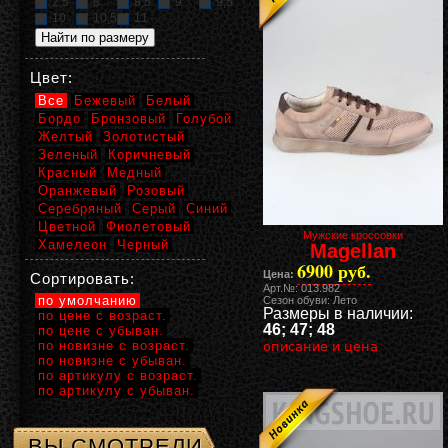
2,5
8
8,5
9
9,5
10
10,5
11
Цвет:
Все
Бежевый
Белый
Бордо
Бронзовый
Голубой
Желтый
Золотистый
Зеленый
Коричневый
Красный
Медный
Оранжевый
Розовый
Серебряный
Серый
Синий
Цветной
Фиолетовый
Мужские кроссовки
Хамелеон
Черный
Magellan
6900 руб.
Цена:
Сортировать:
Арт.№: 013.982
по умолчанию
Сезон обуви: Лето
Размеры в наличии:
по цене с возраст.
46; 47; 48
по цене с убыван.
по новизне с возраст.
описание и цена
по новизне с убыван.
по артикулу с возраст.
по артикулу с убыван.
ВЫ СМОТРЕЛИ