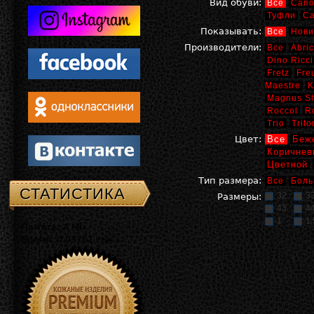
Вид обуви:
Все
Сапо
Туфли
С
Показывать:
Все
Нови
Производители:
Все
Abric
Dino Ricci
Fretz
Fre
Maestre
K
Magnus S
Roccol
R
Trio
Trito
Цвет:
Все
Беж
Коричнев
Цветной
Тип размера:
Все
Боль
СТАТИСТИКА
32
3
Размеры:
43
4
1
1,
Память: 4 Mb
Время: 0.03761 сек.