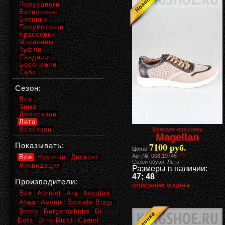
Полусапоги
Ботильоны
Ботинки
Полуботинки
Кроссовки
Мокасины
Туфли
Сандали
Босоножки
Сабо
Сезон:
Все
Зима
Демисезон
Лето
Всесезон
Мужские кроссовки
Magellan
7100 руб.
Показывать:
Цена:
Арт.№: 008.19745
Все
Новинки
Дисконт
Сезон обуви: Лето
Ликвидация
Размеры в наличии:
47; 48
Производители:
описание и цена
Все
Abricot
Ara
Ascalini
Atwa
Avenir
Barcelo Biagi
Bonty
Burgerschuhe
Di
Bora
Dino Ricci
Camel