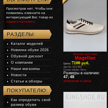
Просмотров нет. Чтобы они
появились кликните на
интересующий Вас товар из
нашего каталога
РАЗДЕЛЫ:
Каталог моделей
Новинки обуви 2026
Мужские кроссовки
Обувной дисконт
Magellan
7100 руб.
О компании
Цена:
Арт.№: 013.991
Наши магазины
Сезон обуви: Лето
Размеры в наличии:
Новости
47; 48
Статьи и обзоры
описание и цена
ПОКУПАТЕЛЮ:
Как определить свой
размер обуви