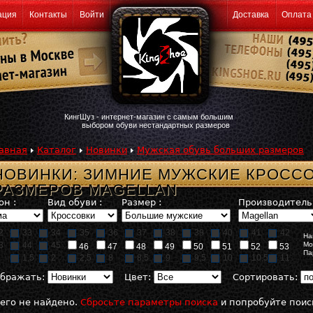
ация
Контакты
Войти
Доставка
Оплата
КингШуз - интернет-магазин с самым большим
выбором обуви нестандартных размеров
авная
Каталог
Новинки
Мужская обувь больших размеров
НОВИНКИ: ЗИМНИЕ МУЖСКИЕ КРОСС
РАЗМЕРОВ MAGELLAN
он :
Вид обуви :
Размер :
Производитель 
2
33
34
35
36
37
38
39
40
41
42
На
3
44
45
Мо
46
47
48
49
50
51
52
53
Па
1,5
2
2,5
8
8,5
9
9,5
10
10,5
11
бражать:
Цвет:
Сортировать:
его не найдено.
Сбросьте параметры поиска
и попробуйте поис