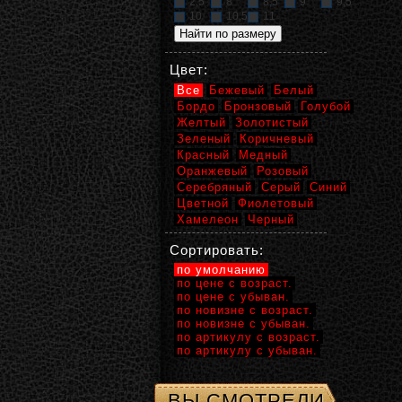
2,5
8
8,5
9
9,5
10
10,5
11
Цвет:
Все
Бежевый
Белый
Бордо
Бронзовый
Голубой
Желтый
Золотистый
Зеленый
Коричневый
Красный
Медный
Оранжевый
Розовый
Серебряный
Серый
Синий
Цветной
Фиолетовый
Хамелеон
Черный
Сортировать:
по умолчанию
по цене с возраст.
по цене с убыван.
по новизне с возраст.
по новизне с убыван.
по артикулу с возраст.
по артикулу с убыван.
ВЫ СМОТРЕЛИ