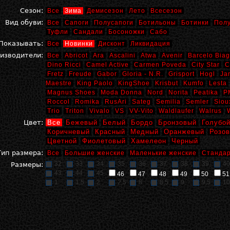
Сезон:
Все
Зима
Демисезон
Лето
Всесезон
Вид обуви:
Все
Сапоги
Полусапоги
Ботильоны
Ботинки
Пол
Туфли
Сандали
Босоножки
Сабо
Показывать:
Все
Новинки
Дисконт
Ликвидация
изводители:
Все
Abricot
Ara
Ascalini
Atwa
Avenir
Barcelo Biag
Dino Ricci
Camel Active
Carmen Poveda
City Star
C
Fretz
Freude
Gabor
Gloria - N.R.
Grisport
Hogl
Ja
Maestre
King Paolo
KingShoe
Krisbut
Kumfo
Lesta
Magnus Shoes
Moda Donna
Nord
Norita
Peatika
P
Roccol
Romika
RusAri
Sateg
Semilia
Semler
Siou
Trio
Triton
Vivalo
VS
VV-Vito
Waldlaufer
Walrus
Цвет:
Все
Бежевый
Белый
Бордо
Бронзовый
Голубо
Коричневый
Красный
Медный
Оранжевый
Розо
Цветной
Фиолетовый
Хамелеон
Черный
Тип размера:
Все
Большие женские
Маленькие женские
Стандар
32
33
34
35
36
37
38
39
40
Размеры:
43
44
45
46
47
48
49
50
51
1
1,5
2
2,5
8
8,5
9
9,5
10