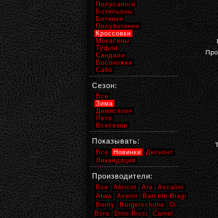
Полусапоги
Ботильоны
Ботинки
Полуботинки
Кроссовки
Мокасины
Туфли
Про
Сандали
Босоножки
Сабо
Сезон:
Все
Зима
Демисезон
Лето
Всесезон
Показывать:
Все
Новинки
Дисконт
Ликвидация
Производители:
Все
Abricot
Ara
Ascalini
Atwa
Avenir
Barcelo Biagi
Bonty
Burgerschuhe
Di
Bora
Dino Ricci
Camel