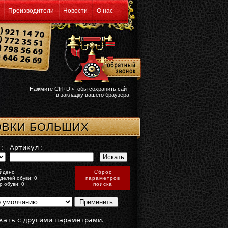
Производители
Новости
О нас
Нажмите Ctrl+D,чтобы сохранить сайт
в закладку вашего браузера
ОВКИ БОЛЬШИХ
:
Артикул :
йдено
Сброс
делей обуви: 0
параметров
р обуви: 0
поиска
кать с другими параметрами.