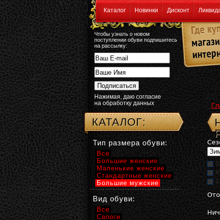
Каталог
Новинки
Дисконт
Ликвид
Чтобы узнать о новом
поступлении обуви подпишитесь
на рассылку:
Нажимая, даю согласие
на обработку данных
Гл
КАТАЛОГ:
Тип размера обуви:
Сез
Все
Большие женские
3
Маленькие женские
4
Стандартные женские
1
Большие мужские
Ото
Вид обуви:
Все
Нич
Сапоги