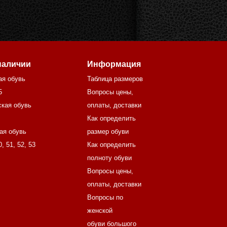
наличии
Информация
ая обувь
Таблица размеров
5
Вопросы цены,
кая обувь
оплаты, доставки
Как определить
ая обувь
размер обуви
0
,
51
,
52
,
53
Как определить
полноту обуви
Вопросы цены,
оплаты, доставки
Вопросы по
женской
обуви большого