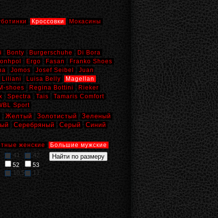
уботинки
Кроссовки
Мокасины
i
Bonty
Burgerschuhe
Di Bora
onhpol
Ergo
Fasan
Franko Shoes
na
Jomos
Josef Seibel
Juan
Liliani
Luisa Belly
Magellan
M-shoes
Regina Bottini
Rieker
x
Spectra
Tais
Tamaris Comfort
WBL Sport
й
Желтый
Золотистый
Зеленый
вый
Серебряный
Серый
Синий
тные женские
Большие мужские
41
42
52
53
10,5
11