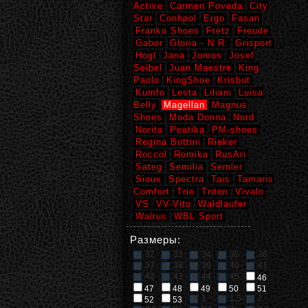
Active
Carmen Poveda
City
Star
Conhpol
Ergo
Fasan
Franko Shoes
Fretz
Freude
Gabor
Gloria - N.R.
Grisport
Hogl
Jana
Jomos
Josef
Seibel
Juan Maestre
King
Paolo
KingShoe
Krisbut
Kumfo
Lesta
Liliani
Luisa
Belly
Magellan
Magnus
Shoes
Moda Donna
Nord
Norita
Peatika
PM-shoes
Regina Bottini
Rieker
Roccol
Romika
RusAri
Sateg
Semilia
Semler
Sioux
Spectra
Tais
Tamaris
Comfort
Trio
Triton
Vivalo
VS
VV-Vito
Waldlaufer
Walrus
WBL Sport
Размеры:
32
33
34
35
36
37
38
39
40
41
42
43
44
45
46
47
48
49
50
51
1
1,5
2
52
53