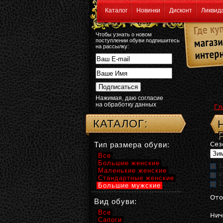
Каталог
Новинки
Дисконт
Ликвид
Чтобы узнать о новом
поступлении обуви подпишитесь
на рассылку:
Нажимая, даю согласие
на обработку данных
Гл
КАТАЛОГ:
Тип размера обуви:
Сез
Все
Большие женские
3
Маленькие женские
4
Стандартные женские
1
Большие мужские
Ото
Вид обуви:
Все
Нич
Сапоги