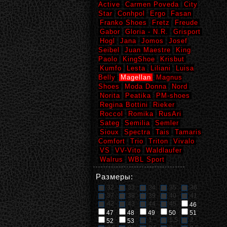
Active
Carmen Poveda
City
Star
Conhpol
Ergo
Fasan
Franko Shoes
Fretz
Freude
Gabor
Gloria - N.R.
Grisport
Hogl
Jana
Jomos
Josef
Seibel
Juan Maestre
King
Paolo
KingShoe
Krisbut
Kumfo
Lesta
Liliani
Luisa
Belly
Magellan
Magnus
Shoes
Moda Donna
Nord
Norita
Peatika
PM-shoes
Regina Bottini
Rieker
Roccol
Romika
RusAri
Sateg
Semilia
Semler
Sioux
Spectra
Tais
Tamaris
Comfort
Trio
Triton
Vivalo
VS
VV-Vito
Waldlaufer
Walrus
WBL Sport
Размеры:
32
33
34
35
36
37
38
39
40
41
42
43
44
45
46
47
48
49
50
51
1
1,5
2
52
53