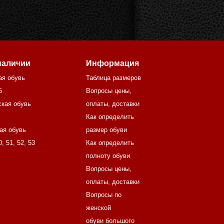
наличии
Информация
ая обувь
Таблица размеров
5
Вопросы цены,
кая обувь
оплаты, доставки
Как определить
ая обувь
размер обуви
0
,
51
,
52
,
53
Как определить
полноту обуви
Вопросы цены,
оплаты, доставки
Вопросы по
женской
обуви большого