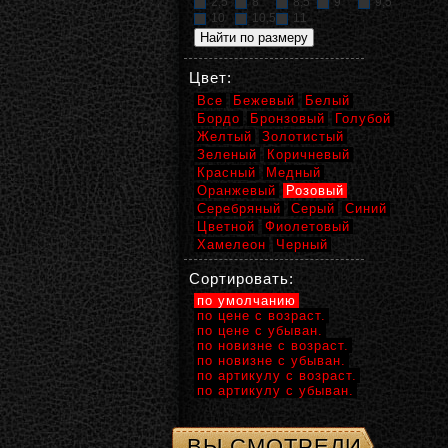
2,5
8
8,5
9
9,5
10
10,5
11
Цвет:
Все
Бежевый
Белый
Бордо
Бронзовый
Голубой
Желтый
Золотистый
Зеленый
Коричневый
Красный
Медный
Оранжевый
Розовый
Серебряный
Серый
Синий
Цветной
Фиолетовый
Хамелеон
Черный
Сортировать:
по умолчанию
по цене с возраст.
по цене с убыван.
по новизне с возраст.
по новизне с убыван.
по артикулу с возраст.
по артикулу с убыван.
ВЫ СМОТРЕЛИ