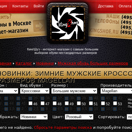
ация
Контакты
Войти
Доставка
Оплата
КингШуз - интернет-магазин с самым большим
выбором обуви нестандартных размеров
авная
Каталог
Новинки
Мужская обувь больших размеров
НОВИНКИ: ЗИМНИЕ МУЖСКИЕ КРОСС
РАЗМЕРОВ MAGELLAN
он :
Вид обуви :
Размер :
Производитель 
2
33
34
35
36
37
38
39
40
41
42
На
3
44
45
Мо
46
47
48
49
50
51
52
53
Па
1,5
2
2,5
8
8,5
9
9,5
10
10,5
11
бражать:
Цвет:
Сортировать:
его не найдено.
Сбросьте параметры поиска
и попробуйте поис