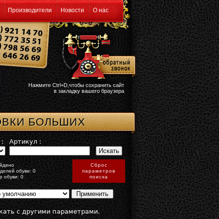
Производители
Новости
О нас
Нажмите Ctrl+D,чтобы сохранить сайт
в закладку вашего браузера
ОВКИ БОЛЬШИХ
:
Артикул :
йдено
Сброс
делей обуви: 0
параметров
р обуви: 0
поиска
кать с другими параметрами.