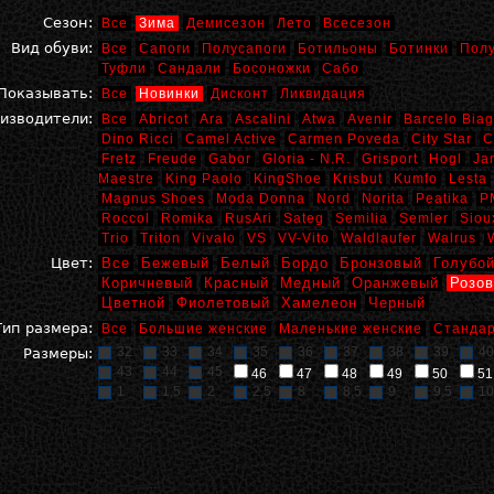
Сезон:
Все
Зима
Демисезон
Лето
Всесезон
Вид обуви:
Все
Сапоги
Полусапоги
Ботильоны
Ботинки
Пол
Туфли
Сандали
Босоножки
Сабо
Показывать:
Все
Новинки
Дисконт
Ликвидация
изводители:
Все
Abricot
Ara
Ascalini
Atwa
Avenir
Barcelo Biag
Dino Ricci
Camel Active
Carmen Poveda
City Star
C
Fretz
Freude
Gabor
Gloria - N.R.
Grisport
Hogl
Ja
Maestre
King Paolo
KingShoe
Krisbut
Kumfo
Lesta
Magnus Shoes
Moda Donna
Nord
Norita
Peatika
P
Roccol
Romika
RusAri
Sateg
Semilia
Semler
Siou
Trio
Triton
Vivalo
VS
VV-Vito
Waldlaufer
Walrus
Цвет:
Все
Бежевый
Белый
Бордо
Бронзовый
Голубо
Коричневый
Красный
Медный
Оранжевый
Розо
Цветной
Фиолетовый
Хамелеон
Черный
Тип размера:
Все
Большие женские
Маленькие женские
Стандар
32
33
34
35
36
37
38
39
40
Размеры:
43
44
45
46
47
48
49
50
51
1
1,5
2
2,5
8
8,5
9
9,5
10