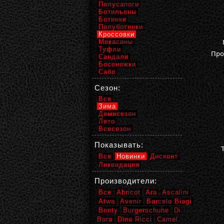
Полусапоги
Ботильоны
Ботинки
Полуботинки
Кроссовки
Мокасины
Туфли
Про
Сандали
Босоножки
Сабо
Сезон:
Все
Зима
Демисезон
Лето
Всесезон
Показывать:
Все
Новинки
Дисконт
Ликвидация
Производители:
Все
Abricot
Ara
Ascalini
Atwa
Avenir
Barcelo Biagi
Bonty
Burgerschuhe
Di
Bora
Dino Ricci
Camel