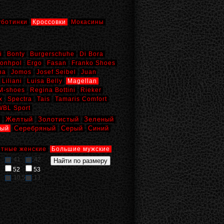
уботинки
Кроссовки
Мокасины
i
Bonty
Burgerschuhe
Di Bora
onhpol
Ergo
Fasan
Franko Shoes
na
Jomos
Josef Seibel
Juan
Liliani
Luisa Belly
Magellan
M-shoes
Regina Bottini
Rieker
x
Spectra
Tais
Tamaris Comfort
WBL Sport
й
Желтый
Золотистый
Зеленый
вый
Серебряный
Серый
Синий
тные женские
Большие мужские
41
42
52
53
10,5
11