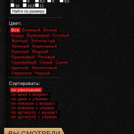
2,5
8
8,5
9
9,5
10
10,5
11
Цвет:
Все
Бежевый
Белый
Бордо
Бронзовый
Голубой
Желтый
Золотистый
Зеленый
Коричневый
Красный
Медный
Оранжевый
Розовый
Серебряный
Серый
Синий
Цветной
Фиолетовый
Хамелеон
Черный
Сортировать:
по умолчанию
по цене с возраст.
по цене с убыван.
по новизне с возраст.
по новизне с убыван.
по артикулу с возраст.
по артикулу с убыван.
ВЫ СМОТРЕЛИ