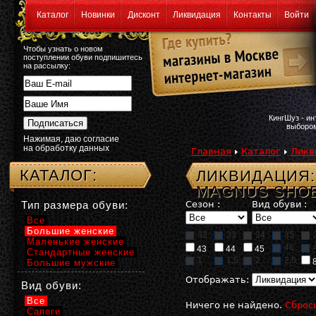
Каталог
Новинки
Дисконт
Ликвидация
Контакты
Войти
Чтобы узнать о новом
поступлении обуви подпишитесь
на рассылку:
КингШуз - и
выбором
Нажимая, даю согласие
на обработку данных
Главная
Каталог
Ликв
КАТАЛОГ:
ЛИКВИДАЦИЯ:
MAGNUS SHO
Тип размера обуви:
Сезон :
Вид обуви :
Все
Большие женские
32
33
34
35
Маленькие женские
46
43
44
45
Стандартные женские
1
1,5
2
2,5
Большие мужские
Отображать:
Вид обуви:
Все
Ничего не найдено.
Сброс
Сапоги