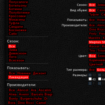
Полусапоги
Сезон:
Все
Зима
Ботильоны
Ботинки
Вид обуви:
Все
Сапо
Полуботинки
Туфли
С
Кроссовки
Мокасины
Показывать:
Все
Нови
Туфли
Производители:
Все
Abric
Сандали
Dino Ricci
Босоножки
Сабо
Fretz
Fre
Maestre
K
Сезон:
Magnus S
Все
Roccol
R
Зима
Trio
Trito
Демисезон
Цвет:
Все
Беж
Лето
Коричнев
Всесезон
Цветной
Показывать:
Тип размера:
Все
Боль
Все
Новинки
Дисконт
32
3
Размеры:
Ликвидация
43
4
1
1,
Производители:
Все
Abricot
Ara
Ascalini
Atwa
Avenir
Barcelo Biagi
Bonty
Burgerschuhe
Di
Bora
Dino Ricci
Camel