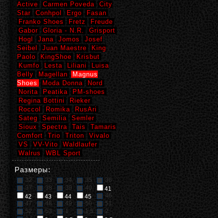
Active
Carmen Poveda
City
Star
Conhpol
Ergo
Fasan
Franko Shoes
Fretz
Freude
Gabor
Gloria - N.R.
Grisport
Hogl
Jana
Jomos
Josef
Seibel
Juan Maestre
King
Paolo
KingShoe
Krisbut
Kumfo
Lesta
Liliani
Luisa
Belly
Magellan
Magnus
Shoes
Moda Donna
Nord
Norita
Peatika
PM-shoes
Regina Bottini
Rieker
Roccol
Romika
RusAri
Sateg
Semilia
Semler
Sioux
Spectra
Tais
Tamaris
Comfort
Trio
Triton
Vivalo
VS
VV-Vito
Waldlaufer
Walrus
WBL Sport
Размеры:
32
33
34
35
36
37
38
39
40
41
46
42
43
44
45
47
48
49
50
51
52
53
1
1,5
2