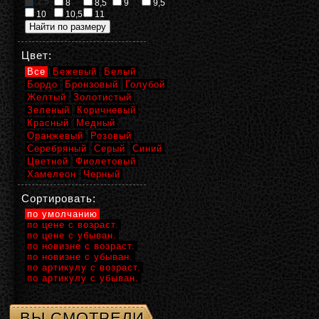
2,5
8
8,5
9
9,5
10
10,5
11
Цвет:
Все
Бежевый
Белый
Бордо
Бронзовый
Голубой
Желтый
Золотистый
Зеленый
Коричневый
Красный
Медный
Оранжевый
Розовый
Серебряный
Серый
Синий
Цветной
Фиолетовый
Хамелеон
Черный
Сортировать:
по умолчанию
по цене с возраст.
по цене с убыван.
по новизне с возраст.
по новизне с убыван.
по артикулу с возраст.
по артикулу с убыван.
ВЫ СМОТРЕЛИ