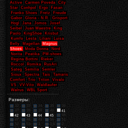
Active
Carmen Poveda
City
Star
Conhpol
Ergo
Fasan
Franko Shoes
Fretz
Freude
Gabor
Gloria - N.R.
Grisport
Hogl
Jana
Jomos
Josef
Seibel
Juan Maestre
King
Paolo
KingShoe
Krisbut
Kumfo
Lesta
Liliani
Luisa
Belly
Magellan
Magnus
Shoes
Moda Donna
Nord
Norita
Peatika
PM-shoes
Regina Bottini
Rieker
Roccol
Romika
RusAri
Sateg
Semilia
Semler
Sioux
Spectra
Tais
Tamaris
Comfort
Trio
Triton
Vivalo
VS
VV-Vito
Waldlaufer
Walrus
WBL Sport
Размеры:
32
33
34
35
36
37
38
39
40
41
46
42
43
44
45
47
48
49
50
51
52
53
1
1,5
2