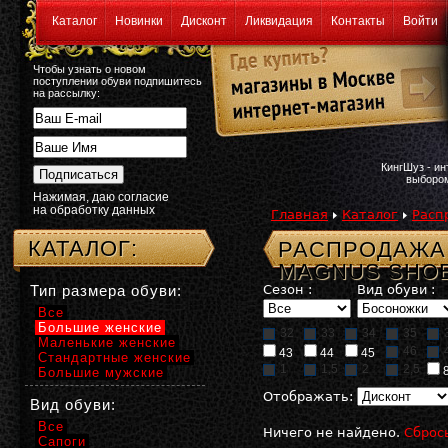
Каталог
Новинки
Дисконт
Ликвидация
Контакты
Войти
Чтобы узнать о новом
поступлении обуви подпишитесь
на рассылку:
КингШуз - и
выбором
Нажимая, даю согласие
на обработку данных
Главная
Каталог
Расп
КАТАЛОГ:
РАСПРОДАЖА
MAGNUS SHO
Тип размера обуви:
Сезон :
Вид обуви :
Все
Большие женские
32
33
34
35
Маленькие женские
46
43
44
45
Стандартные женские
1
1,5
2
2,5
Большие мужские
Отображать:
Вид обуви:
Все
Ничего не найдено.
Сброс
Сапоги