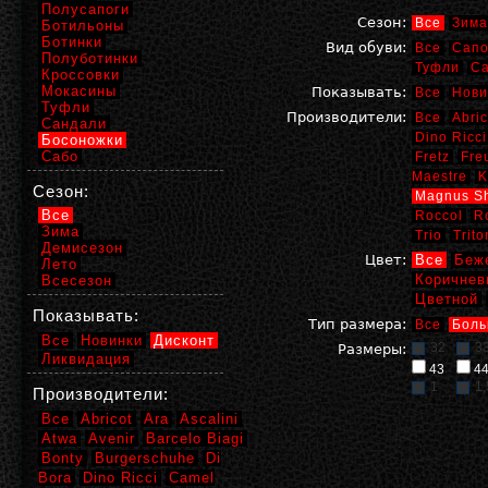
Полусапоги
Сезон:
Все
Зима
Ботильоны
Ботинки
Вид обуви:
Все
Сапо
Полуботинки
Туфли
С
Кроссовки
Мокасины
Показывать:
Все
Нови
Туфли
Производители:
Все
Abric
Сандали
Dino Ricci
Босоножки
Сабо
Fretz
Fre
Maestre
K
Сезон:
Magnus S
Все
Roccol
R
Зима
Trio
Trito
Демисезон
Цвет:
Все
Беж
Лето
Коричнев
Всесезон
Цветной
Показывать:
Тип размера:
Все
Боль
Все
Новинки
Дисконт
32
3
Размеры:
Ликвидация
43
4
1
1,
Производители:
Все
Abricot
Ara
Ascalini
Atwa
Avenir
Barcelo Biagi
Bonty
Burgerschuhe
Di
Bora
Dino Ricci
Camel