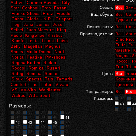
1-10
Active
Carmen Poveda
City
Сезон:
Все
Зима
Star
Conhpol
Ergo
Fasan
Franko Shoes
Fretz
Freude
Вид обуви:
Все
Сапо
Gabor
Gloria - N.R.
Grisport
Туфли
С
Hogl
Jana
Jomos
Josef
Показывать:
Все
Нови
Seibel
Juan Maestre
King
Производители:
Все
Abric
Paolo
KingShoe
Krisbut
Dino Ricci
Kumfo
Lesta
Liliani
Luisa
Fretz
Fre
Belly
Magellan
Magnus
Maestre
K
Shoes
Moda Donna
Nord
Magnus S
Norita
Peatika
PM-shoes
Roccol
R
Regina Bottini
Rieker
Trio
Trito
Roccol
Romika
RusAri
Sateg
Semilia
Semler
Цвет:
Все
Беж
Sioux
Spectra
Tais
Tamaris
Коричнев
Comfort
Trio
Triton
Vivalo
Цветной
VS
VV-Vito
Waldlaufer
Тип размера:
Все
Боль
Walrus
WBL Sport
32
3
Размеры:
43
4
Размеры:
1
1,
32
33
34
35
36
37
38
39
40
41
46
42
43
44
45
47
48
49
50
51
52
53
1
1,5
2