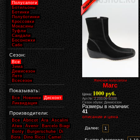
Полусапоги
Ботильоны
Ботинки
Полуботинки
Кроссовки
Мокасины
Туфли
Сандали
Босоножки
Сабо
Сезон:
Все
Зима
Демисезон
Лето
Всесезон
Женские полусапоги
Marc
Показывать:
1000 руб.
Цена:
Все
Новинки
Дисконт
Арт.№: 2.233.06-5/100
Сезон обуви: Демисезон
Ликвидация
Размеры в наличии:
41
Производители:
описание и цена
Все
Abricot
Ara
Ascalini
Atwa
Avenir
Barcelo Biagi
Далее:
1
Bonty
Burgerschuhe
Di
Bora
Dino Ricci
Camel
Быстрый переход: