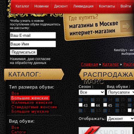
Каталог
Новинки
Дисконт
Ликвидация
Контакты
Войти
Чтобы узнать о новом
поступлении обуви подпишитесь
на рассылку:
КингШуз - и
выбором
Нажимая, даю согласие
на обработку данных
Главная
Каталог
Расп
КАТАЛОГ:
РАСПРОДАЖА
MARC
Тип размера обуви:
Сезон :
Вид обуви :
Все
Большие женские
32
33
34
35
Маленькие женские
46
43
44
45
Стандартные женские
1
1,5
2
2,5
Большие мужские
Отображать:
Вид обуви:
Все
Сапоги