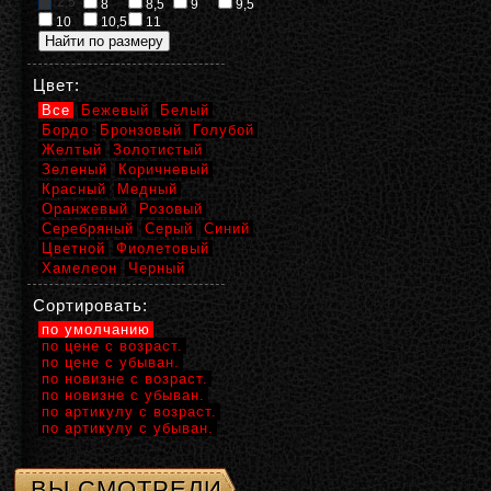
2,5
8
8,5
9
9,5
10
10,5
11
Цвет:
Все
Бежевый
Белый
Бордо
Бронзовый
Голубой
Желтый
Золотистый
Зеленый
Коричневый
Красный
Медный
Оранжевый
Розовый
Серебряный
Серый
Синий
Цветной
Фиолетовый
Хамелеон
Черный
Сортировать:
по умолчанию
по цене с возраст.
по цене с убыван.
по новизне с возраст.
по новизне с убыван.
по артикулу с возраст.
по артикулу с убыван.
ВЫ СМОТРЕЛИ