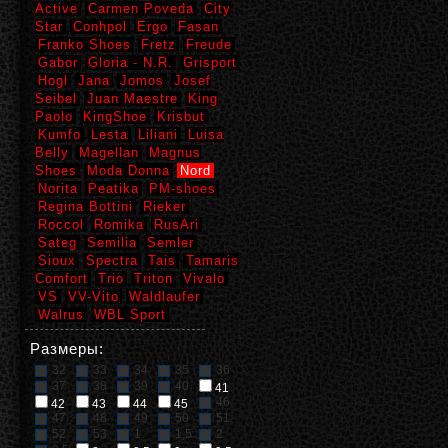
Active
Carmen Poveda
City
Star
Conhpol
Ergo
Fasan
Franko Shoes
Fretz
Freude
Gabor
Gloria - N.R.
Grisport
Hogl
Jana
Jomos
Josef
Seibel
Juan Maestre
King
Paolo
KingShoe
Krisbut
Kumfo
Lesta
Liliani
Luisa
Belly
Magellan
Magnus
Shoes
Moda Donna
Nord
Norita
Peatika
PM-shoes
Regina Bottini
Rieker
Roccol
Romika
RusAri
Sateg
Semilia
Semler
Sioux
Spectra
Tais
Tamaris
Comfort
Trio
Triton
Vivalo
VS
VV-Vito
Waldlaufer
Walrus
WBL Sport
Размеры:
32
33
34
35
36
37
38
39
40
41
46
42
43
44
45
47
48
49
50
51
52
53
1
1,5
2