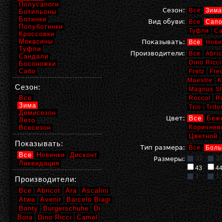
Полусапоги
Сезон:
Все
Зима
Ботильоны
Ботинки
Вид обуви:
Все
Сапо
Полуботинки
Туфли
С
Кроссовки
Мокасины
Показывать:
Все
Нови
Туфли
Производители:
Все
Abric
Сандали
Dino Ricci
Босоножки
Сабо
Fretz
Fre
Maestre
K
Сезон:
Magnus S
Все
Roccol
R
Зима
Trio
Trito
Демисезон
Цвет:
Все
Беж
Лето
Коричнев
Всесезон
Цветной
Показывать:
Тип размера:
Все
Боль
Все
Новинки
Дисконт
32
3
Размеры:
Ликвидация
43
4
1
1,
Производители:
Все
Abricot
Ara
Ascalini
Atwa
Avenir
Barcelo Biagi
Bonty
Burgerschuhe
Di
Bora
Dino Ricci
Camel