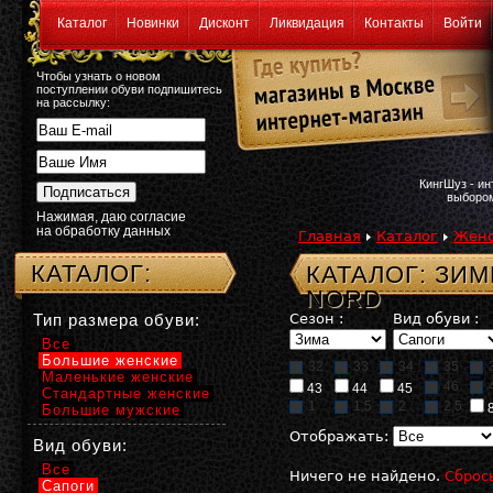
Каталог
Новинки
Дисконт
Ликвидация
Контакты
Войти
Чтобы узнать о новом
поступлении обуви подпишитесь
на рассылку:
КингШуз - и
выбором
Нажимая, даю согласие
на обработку данных
Главная
Каталог
Женс
КАТАЛОГ:
КАТАЛОГ: ЗИ
NORD
Тип размера обуви:
Сезон :
Вид обуви :
Все
Большие женские
32
33
34
35
Маленькие женские
46
43
44
45
Стандартные женские
1
1,5
2
2,5
Большие мужские
Отображать:
Вид обуви:
Все
Ничего не найдено.
Сброс
Сапоги