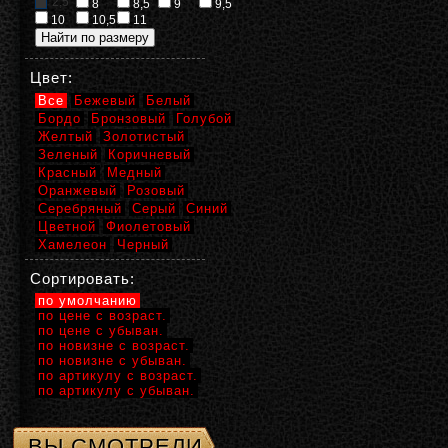
2,5
8
8,5
9
9,5
10
10,5
11
Цвет:
Все
Бежевый
Белый
Бордо
Бронзовый
Голубой
Желтый
Золотистый
Зеленый
Коричневый
Красный
Медный
Оранжевый
Розовый
Серебряный
Серый
Синий
Цветной
Фиолетовый
Хамелеон
Черный
Сортировать:
по умолчанию
по цене с возраст.
по цене с убыван.
по новизне с возраст.
по новизне с убыван.
по артикулу с возраст.
по артикулу с убыван.
ВЫ СМОТРЕЛИ